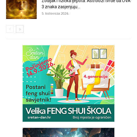
Zodijak i fizička ljepota: Astrolozi tvrde da OVA
3 znaka zasjenjuju...
5. kolovoza 2026.