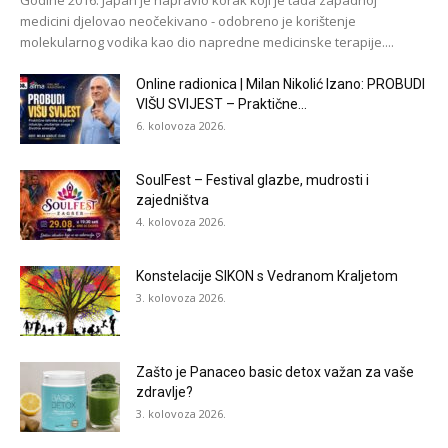
Godine 2016. Japan je napravio korak koji je tada zapadnoj
medicini djelovao neočekivano - odobreno je korištenje
molekularnog vodika kao dio napredne medicinske terapije....
Online radionica | Milan Nikolić Izano: PROBUDI
VIŠU SVIJEST – Praktične...
6. kolovoza 2026.
SoulFest – Festival glazbe, mudrosti i
zajedništva
4. kolovoza 2026.
Konstelacije SIKON s Vedranom Kraljetom
3. kolovoza 2026.
Zašto je Panaceo basic detox važan za vaše
zdravlje?
3. kolovoza 2026.