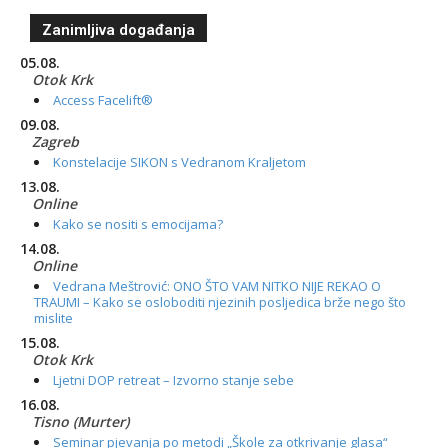
Zanimljiva događanja
05.08.
Otok Krk
Access Facelift®
09.08.
Zagreb
Konstelacije SIKON s Vedranom Kraljetom
13.08.
Online
Kako se nositi s emocijama?
14.08.
Online
Vedrana Meštrović: ONO ŠTO VAM NITKO NIJE REKAO O
TRAUMI – Kako se osloboditi njezinih posljedica brže nego što
mislite
15.08.
Otok Krk
Ljetni DOP retreat – Izvorno stanje sebe
16.08.
Tisno (Murter)
Seminar pjevanja po metodi „Škole za otkrivanje glasa“