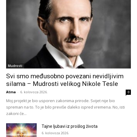
Mudrosti
Svi smo međusobno povezani nevidljivim
silama – Mudrosti velikog Nikole Tesle
Atma
-
6. kolovoza 2026.
0
Moj projekt je bio usporen zakonima prirode. Svijet nije bio
spreman na to. To je bilo previše daleko ispred vremena. No, isti
zakoni će...
Tajne ljubavi iz prošlog života
6. kolovoza 2026.