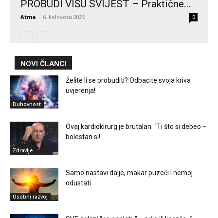
PROBUDI VIŠU SVIJEST – Praktične...
Atma
-
6. kolovoza 2026.
0
NOVI ČLANCI
Želite li se probuditi? Odbacite svoja kriva
uvjerenja!
Duhovnost
Ovaj kardiokirurg je brutalan: “Ti što si debeo –
bolestan si!...
Zdravlje
Samo nastavi dalje, makar puzeći i nemoj
odustati
Osobni razvoj