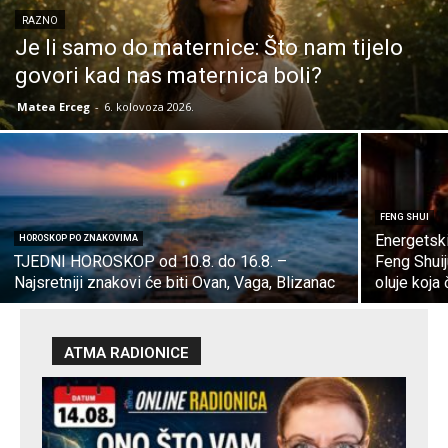
RAZNO
Je li samo do maternice: Što nam tijelo
govori kad nas maternica boli?
Matea Erceg
-
6. kolovoza 2026.
FENG SHUI
Energetski
HOROSKOP PO ZNAKOVIMA
TJEDNI HOROSKOP od 10.8. do 16.8. –
Feng Shuij
Najsretniji znakovi će biti Ovan, Vaga, Blizanac
oluje koja 
ATMA RADIONICE