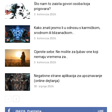
Što nam to zaista govori osoba koja
prigovara?
3. kolovoza 2026.
Kako znati jesmo li u odnosu s karmičkom,
srodnom ili blizanačkom...
3. kolovoza 2026.
Cijenite sebe: Ne molite za ljubav one koji
nemaju vremena za...
3. kolovoza 2026.
Negativne strane aplikacija za upoznavanje
(online dejtanja)
30. srpnja 2026.
264,516
Pratitelja
LIKE