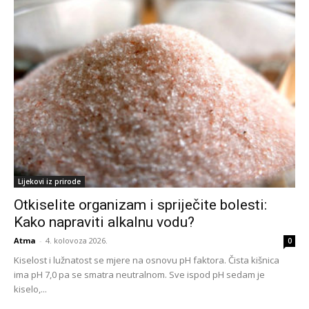
Lijekovi iz prirode
Otkiselite organizam i spriječite bolesti:
Kako napraviti alkalnu vodu?
Atma
-
4. kolovoza 2026.
0
Kiselost i lužnatost se mjere na osnovu pH faktora. Čista kišnica
ima pH 7,0 pa se smatra neutralnom. Sve ispod pH sedam je
kiselo,...