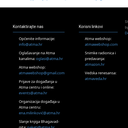
20.08.
Online
Radionica: Pomagači iz drugih dimenzija Online – otvoreno za
sve
S
Kontaktirajte nas
Korisni linkovi
21.08.
b
Zagreb+Online
D
Osnovni ThetaHealing® tečaj, Zagreb i Online
Općenite informacije:
Atma webshop:
info@atma.hr
atmawebshop.com
22.08.
Pula
Oglašavanje na Atma
Snimke radionica i
Access BARS®, otpusti stres
kanalima:
oglasi@atma.hr
predavanja:
23.08.
atmazon.hr
Atma webshop:
Pula
atmawebshop@gmail.com
Vedska renesansa:
Access Energetski Facelift®
atmaveda.hr
24.08.
Prijave za događanja u
Zagreb
Atma centru i online:
Pjesma srca / Zagreb
events@atma.hr
Online
Organizacija događaja u
Tečaj Višeg Vodstva, razvijanja intuicije i Akaša zapisa
Atma centru:
26.08.
ena.milinković@atma.hr
Online
Slanje knjiga Bhagavad-
Postanite Nositelj Vibracije Nove Zemlje
gita:
paketi@atma.hr