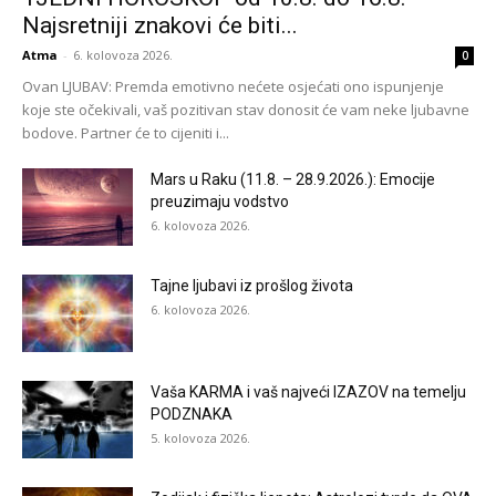
Najsretniji znakovi će biti...
Atma
-
6. kolovoza 2026.
0
Ovan LJUBAV: Premda emotivno nećete osjećati ono ispunjenje
koje ste očekivali, vaš pozitivan stav donosit će vam neke ljubavne
bodove. Partner će to cijeniti i...
Mars u Raku (11.8. – 28.9.2026.): Emocije
preuzimaju vodstvo
6. kolovoza 2026.
Tajne ljubavi iz prošlog života
6. kolovoza 2026.
Vaša KARMA i vaš najveći IZAZOV na temelju
PODZNAKA
5. kolovoza 2026.