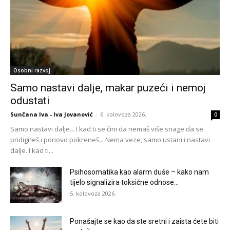
Osobni razvoj
Samo nastavi dalje, makar puzeći i nemoj
odustati
Sunčana Iva - Iva Jovanović
-
6. kolovoza 2026.
0
Samo nastavi dalje... I kad ti se čini da nemaš više snage da se
pridigneš i ponovo pokreneš... Nema veze, samo ustani i nastavi
dalje. I kad ti...
Psihosomatika kao alarm duše – kako nam
tijelo signalizira toksične odnose...
5. kolovoza 2026.
Ponašajte se kao da ste sretni i zaista ćete biti