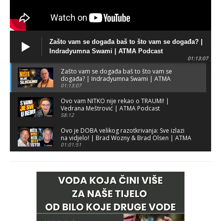
Zašto vam se događa baš to što vam se događa? |
Indradyumna Swami | ATMA Podcast
01:13:07
Zašto vam se događa baš to što vam se
događa? | Indradyumna Swami | ATMA
Podcast
01:13:07
Ovo vam NITKO nije rekao o TRAUMI! |
Vedrana Meštrović | ATMA Podcast
58:12
Ovo je DOBA velikog razotkrivanja: Sve izlazi
na vidjelo! | Brad Wozny & Brad Olsen | ATMA
Podcast
01:01:51
Tajne BALKANA koje mijenjaju sve što smo učili
| Filip Jugović | ATMA Podcast
01:25:05
Drevna trauma žena na Balkanu: Od patnica
do RATNICA | Predrag Daraboš | ATMA
Podcast
50:46
Tehnologija nas je PROGUTALA: Može li se