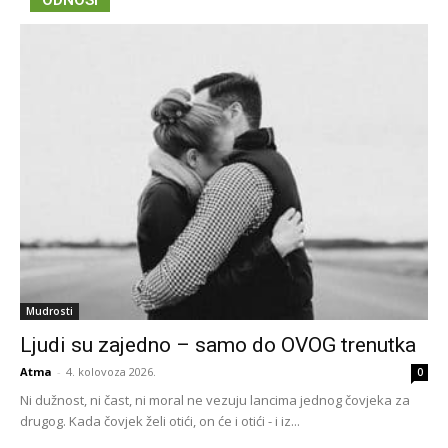
ODNOSI
Mudrosti
Ljudi su zajedno – samo do OVOG trenutka
Atma
-
4. kolovoza 2026.
0
Ni dužnost, ni čast, ni moral ne vezuju lancima jednog čovjeka za
drugog. Kada čovjek želi otići, on će i otići - i iz...