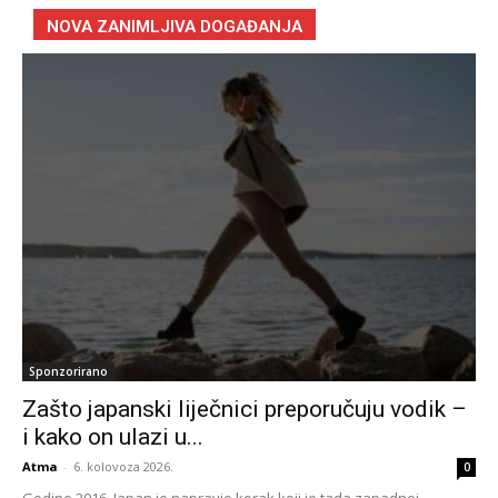
NOVA ZANIMLJIVA DOGAĐANJA
Sponzorirano
Zašto japanski liječnici preporučuju vodik –
i kako on ulazi u...
Atma
-
6. kolovoza 2026.
0