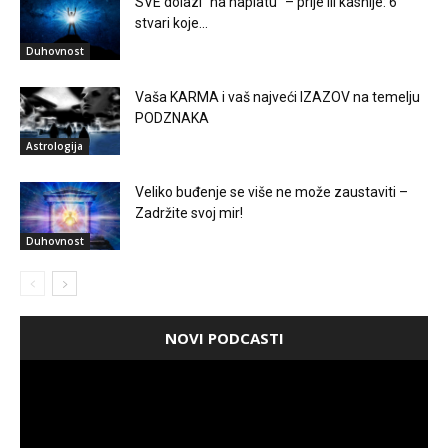
SVE dolazi “na naplatu” – prije ili kasnije: 6
stvari koje...
Duhovnost
Vaša KARMA i vaš najveći IZAZOV na temelju
PODZNAKA
Astrologija
Veliko buđenje se više ne može zaustaviti –
Zadržite svoj mir!
Duhovnost
NOVI PODCASTI