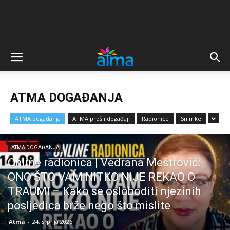
ATMA DOGAĐANJA
ATMA događanja
ATMA prošli događaji
Radionice
Snimke
ATMA DOGAĐANJA
Online radionica | Vedrana Meštrović:
ONO ŠTO VAM NITKO NIJE REKAO O
TRAUMI – Kako se osloboditi njezinih
posljedica brže nego što mislite
Atma
-
24. srpnja 2026.