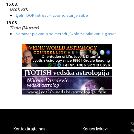
15.08.
Otok Krk
Ljetni DOP retreat – Izvorno stanje sebe
16.08.
Tisno (Murter)
Seminar pjevanja po metodi „Škole za otkrivanje glasa“
20.08.
Online
Radionica: Pomagači iz drugih dimenzija Online – otvoreno za
sve
21.08.
Zagreb+Online
Osnovni ThetaHealing® tečaj, Zagreb i Online
22.08.
Pula
Access BARS®, otpusti stres
23.08.
Pula
Access Energetski Facelift®
24.08.
S
Zagreb
Kontaktirajte nas
Korisni linkovi
b
Pjesma srca / Zagreb