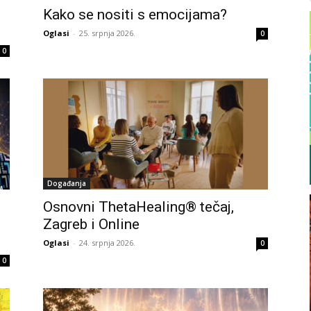
Kako se nositi s emocijama?
Oglasi
-
25. srpnja 2026.
0
0
Događanja
Osnovni ThetaHealing® tečaj,
Zagreb i Online
Oglasi
-
24. srpnja 2026.
0
0