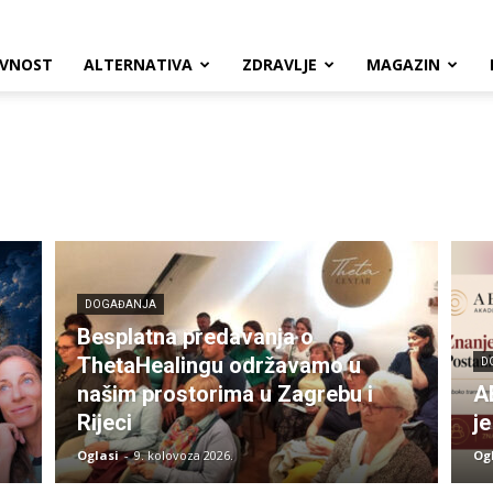
VNOST
ALTERNATIVA
ZDRAVLJE
MAGAZIN
DOGAĐANJA
Besplatna predavanja o
ThetaHealingu održavamo u
D
našim prostorima u Zagrebu i
A
Rijeci
je
Oglasi
-
9. kolovoza 2026.
Og