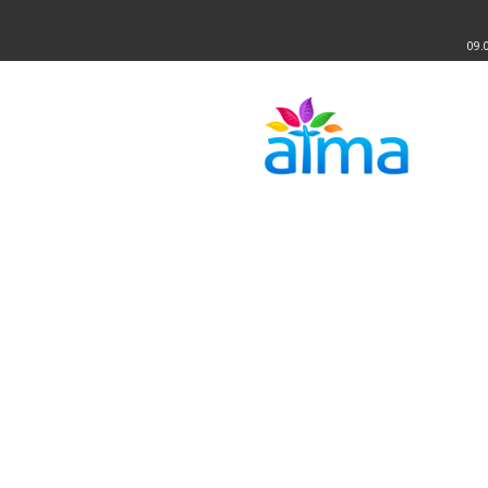
09.
Atma