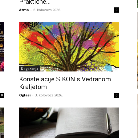
Praktične...
Atma
-
6. kolovoza 2026.
0
Događanja
Konstelacije SIKON s Vedranom
Kraljetom
Oglasi
-
3. kolovoza 2026.
0
0