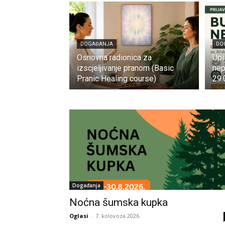
DOGAĐANJA
DO
Osnovna radionica za
Upi
izscjeljivanje pranom (Basic
nep
Pranic Healing course)
29.
Događanja
Noćna šumska kupka
Oglasi
-
7. kolovoza 2026.