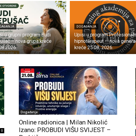
GAĐANJA
DOGAĐANJA
si u grupni program Budi
Upisi u program Profesionaln
ušač – nova grupa kreće
hipnoterapeut — nova generac
08.2026.
kreće 25.08. 2026.
Događanja
Online radionica | Milan Nikolić
Izano: PROBUDI VIŠU SVIJEST –
0