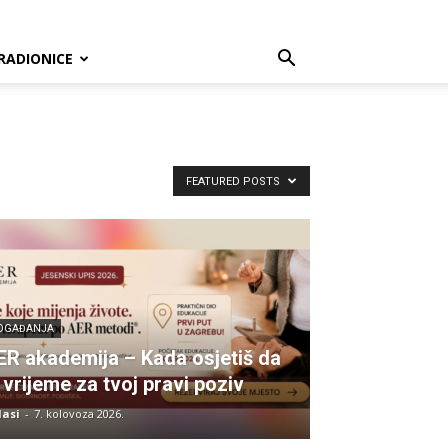
RADIONICE
FEATURED POSTS
OGAĐANJA
ER akademija – Kada osjetiš da
 vrijeme za tvoj pravi poziv
lasi
-
7. kolovoza 2026.