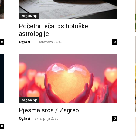
Događanja
Početni tečaj psihološke
astrologije
Oglasi
-
1. kolovoza 2026.
0
0
Događanja
Pjesma srca / Zagreb
Oglasi
-
27. srpnja 2026.
0
0