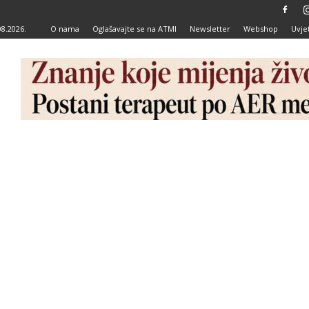
08.2026.
O nama
Oglašavajte se na ATMI
Newsletter
Webshop
Uvjet