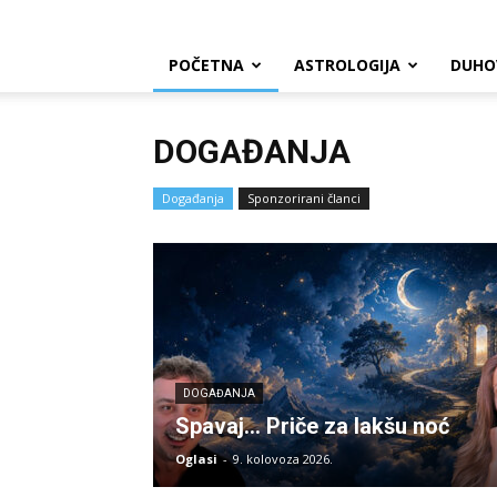
POČETNA
ASTROLOGIJA
DUHO
DOGAĐANJA
Događanja
Sponzorirani članci
DOGAĐANJA
Spavaj… Priče za lakšu noć
Oglasi
-
9. kolovoza 2026.