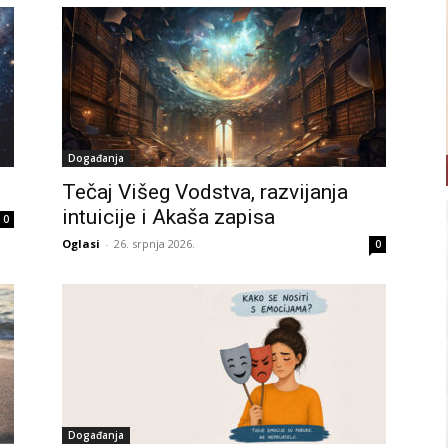
Događanja
Tečaj Višeg Vodstva, razvijanja
intuicije i Akaša zapisa
0
Oglasi
-
26. srpnja 2026.
0
Događanja