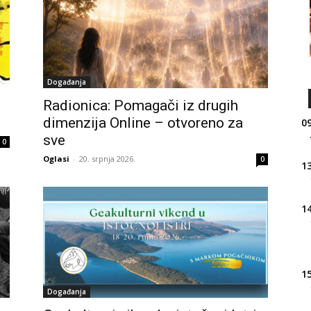
Događanja
Radionica: Pomagači iz drugih
dimenzija Online – otvoreno za
09
sve
0
Oglasi
-
20. srpnja 2026.
0
13
14
15
Događanja