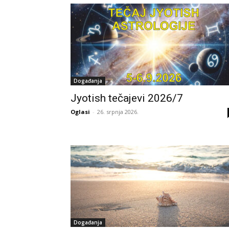
Događanja
Jyotish tečajevi 2026/7
Oglasi
-
26. srpnja 2026.
Događanja