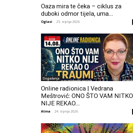
Oaza mira te čeka – ciklus za
duboki odmor tijela, uma...
Oglasi
-
25. srpnja 2026.
Događanja
Online radionica | Vedrana
Meštrović: ONO ŠTO VAM NITKO
NIJE REKAO...
Atma
-
24. srpnja 2026.