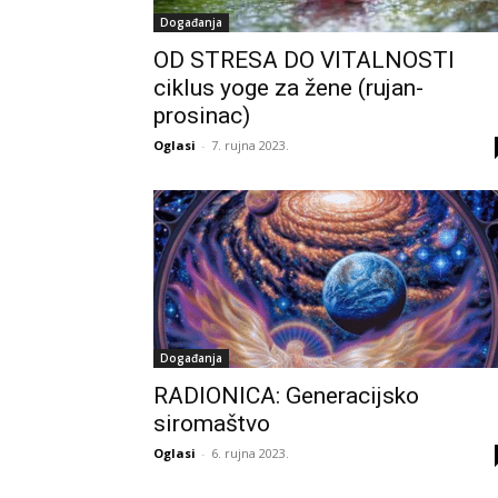
Događanja
OD STRESA DO VITALNOSTI
ciklus yoge za žene (rujan-
prosinac)
Oglasi
-
7. rujna 2023.
Događanja
RADIONICA: Generacijsko
siromaštvo
Oglasi
-
6. rujna 2023.