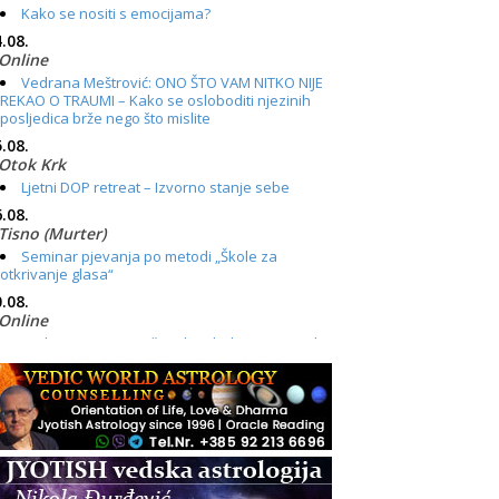
Kako se nositi s emocijama?
.08.
Online
Vedrana Meštrović: ONO ŠTO VAM NITKO NIJE
REKAO O TRAUMI – Kako se osloboditi njezinih
posljedica brže nego što mislite
.08.
Otok Krk
Ljetni DOP retreat – Izvorno stanje sebe
.08.
Tisno (Murter)
Seminar pjevanja po metodi „Škole za
otkrivanje glasa“
.08.
Online
Radionica: Pomagači iz drugih dimenzija Online
– otvoreno za sve
.08.
Zagreb+Online
Osnovni ThetaHealing® tečaj, Zagreb i Online
.08.
Zagreb