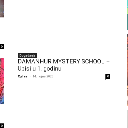
0
Događanja
DAMANHUR MYSTERY SCHOOL –
Upisi u 1. godinu
Oglasi
-
14. rujna 2023.
0
0