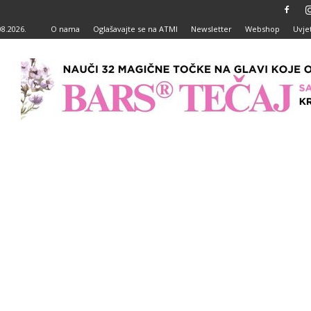
08.2026.
O nama
Oglašavajte se na ATMI
Newsletter
Webshop
Uvjet