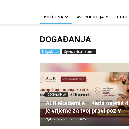
POČETNA
ASTROLOGIJA
DUHO
DOGAĐANJA
Događanja
Sponzorirani članci
DOGAĐANJA
AER akademija – Kada osjetiš d
je vrijeme za tvoj pravi poziv
Oglasi
-
7. kolovoza 2026.