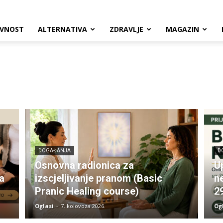
VNOST
ALTERNATIVA
ZDRAVLJE
MAGAZIN
DOGAĐANJA
D
Osnovna radionica za
U
a
izscjeljivanje pranom (Basic
n
Pranic Healing course)
2
Oglasi
-
7. kolovoza 2026.
Og