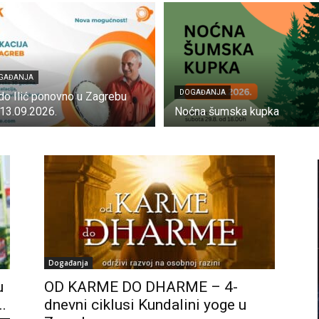
GAĐANJA
DOGAĐANJA
do Ilić ponovno u Zagrebu
13.09.2026.
Noćna šumska kupka
Događanja
u
OD KARME DO DHARME – 4-
.
dnevni ciklusi Kundalini yoge u