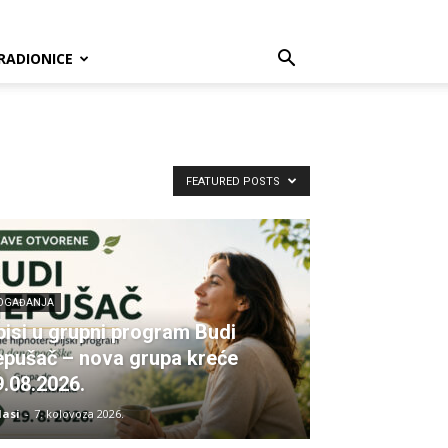
RADIONICE
FEATURED POSTS
OGAĐANJA
pisi u grupni program Budi
epušač – nova grupa kreće
9.08.2026.
lasi
-
7. kolovoza 2026.