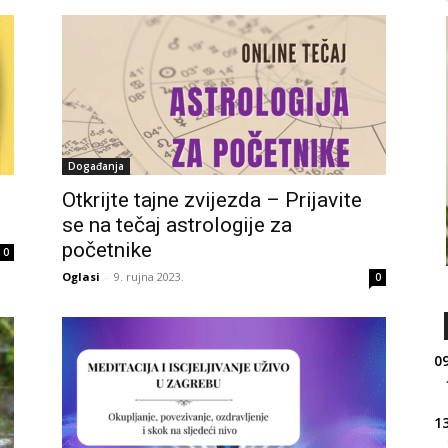
Događanja
Otkrijte tajne zvijezda – Prijavite
se na tečaj astrologije za
početnike
0
Oglasi
-
9. rujna 2023.
0
09
13