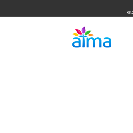
08.
Atma