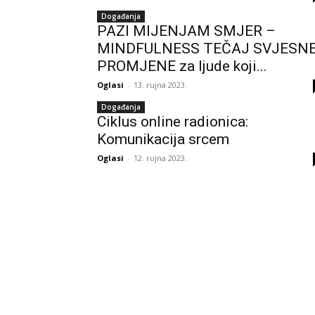
Događanja
PAZI MIJENJAM SMJER –
MINDFULNESS TEČAJ SVJESN
PROMJENE za ljude koji...
Oglasi
-
13. rujna 2023.
Događanja
Ciklus online radionica:
Komunikacija srcem
Oglasi
-
12. rujna 2023.