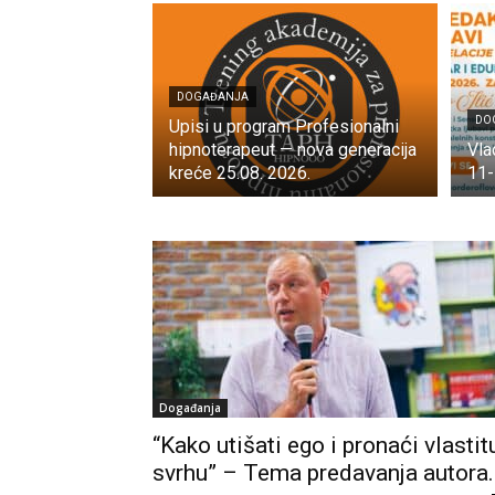
DOGAĐANJA
DO
Upisi u program Profesionalni
hipnoterapeut — nova generacija
Vla
kreće 25.08. 2026.
11-
Događanja
“Kako utišati ego i pronaći vlastit
svrhu” – Tema predavanja autora..