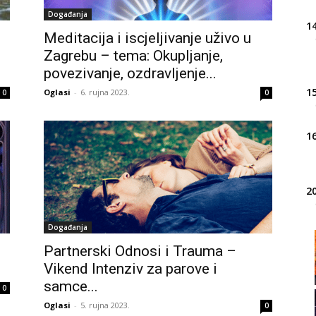
Događanja
14
Meditacija i iscjeljivanje uživo u
Zagrebu – tema: Okupljanje,
povezivanje, ozdravljenje...
15
Oglasi
-
6. rujna 2023.
0
0
16
20
Događanja
21
Partnerski Odnosi i Trauma –
Vikend Intenziv za parove i
samce...
0
22
Oglasi
-
5. rujna 2023.
0