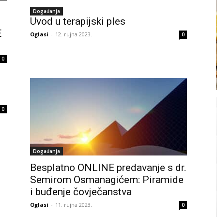
Događanja
Uvod u terapijski ples
E
Oglasi
-
12. rujna 2023.
0
0
0
Događanja
Besplatno ONLINE predavanje s dr.
Semirom Osmanagićem: Piramide
i buđenje čovječanstva
Oglasi
-
11. rujna 2023.
0