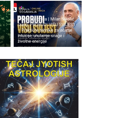
DOGAĐANJA
Online radionica | Milan Nikolić
Izano: PROBUDI VIŠU SVIJEST
– Praktične tehnike za jačanje
intuicije, unutarnje snage i
životne energije