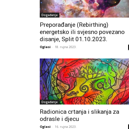
Događanja
Preporađanje (Rebirthing)
energetsko ili svjesno povezano
disanje, Split 01.10.2023.
Oglasi
-
18. rujna 2023.
Događanja
Radionica crtanja i slikanja za
odrasle i djecu
Oglasi
-
16. rujna 2023.