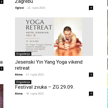
Zagrebu
0
Oglasi
-
22. rujna 2023.
0
Događanja
ja
Jesenski Yin Yang Yoga vikend
retreat
0
Atma
-
21. rujna 2023.
0
Događanja
Festival zvuka – ZG 29.09.
Atma
-
18. rujna 2023.
0