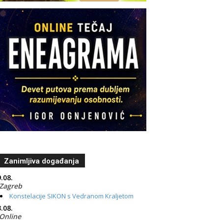
Zanimljiva događanja
.08.
Zagreb
Konstelacije SIKON s Vedranom Kraljetom
.08.
Online