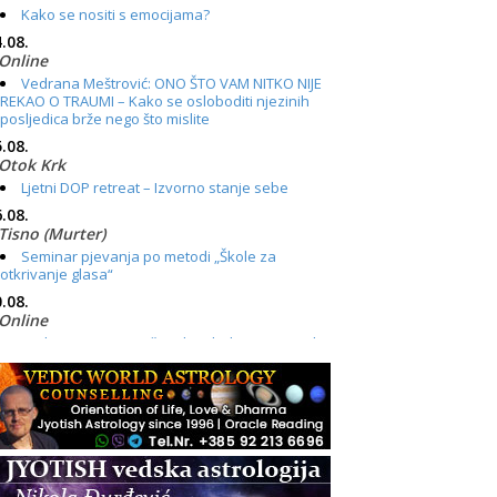
Kako se nositi s emocijama?
.08.
Online
Vedrana Meštrović: ONO ŠTO VAM NITKO NIJE
REKAO O TRAUMI – Kako se osloboditi njezinih
posljedica brže nego što mislite
.08.
Otok Krk
Ljetni DOP retreat – Izvorno stanje sebe
.08.
Tisno (Murter)
Seminar pjevanja po metodi „Škole za
otkrivanje glasa“
.08.
Online
Radionica: Pomagači iz drugih dimenzija Online
– otvoreno za sve
.08.
Zagreb+Online
Osnovni ThetaHealing® tečaj, Zagreb i Online
.08.
Zagreb