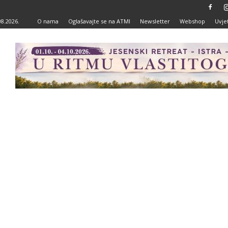
08.2026.
O nama
Oglašavajte se na ATMI
Newsletter
Webshop
Uvjet