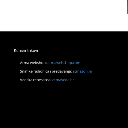
23
24
Korisni linkovi
Atma webshop:
atmawebshop.com
Snimke radionica i predavanja:
atmazon.hr
25
Vedska renesansa:
atmaveda.hr
26
27