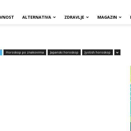
VNOST
ALTERNATIVA
ZDRAVLJE
MAGAZIN
Horoskop po znakovima
Japanski horoskop
Jyotish horoskop