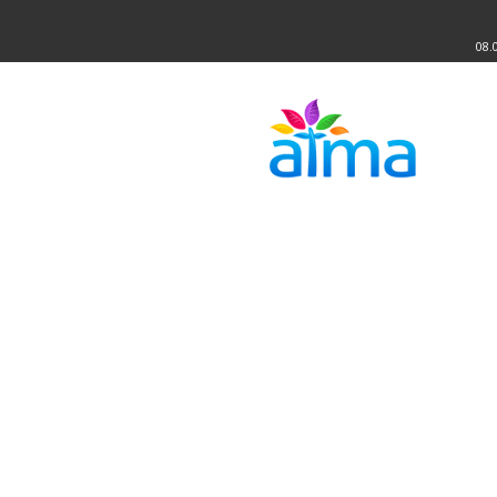
08.
Atma