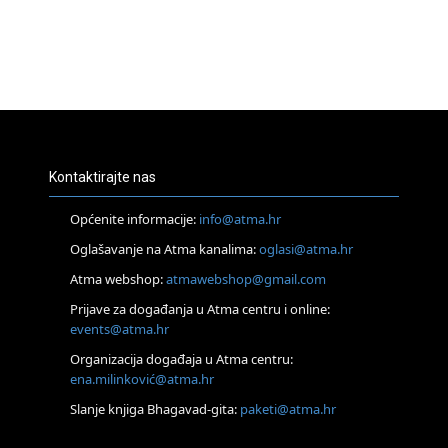
Kontaktirajte nas
Općenite informacije:
info@atma.hr
Oglašavanje na Atma kanalima:
oglasi@atma.hr
Atma webshop:
atmawebshop@gmail.com
Prijave za događanja u Atma centru i online:
events@atma.hr
Organizacija događaja u Atma centru:
ena.milinković@atma.hr
Slanje knjiga Bhagavad-gita:
paketi@atma.hr