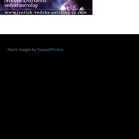
Osnovna radionica za izscjeljivanje pranom
(Basic Pranic Healing course)
Pula
Access BARS®, otpusti stres
.08.
Pula
Access Energetski Facelift®
.08.
Stock images by
DepositPhotos
.
Zagreb
Pjesma srca / Zagreb
Online
Tečaj Višeg Vodstva, razvijanja intuicije i Akaša
zapisa
.08.
Online
Upisi u program Profesionalni hipnoterapeut —
nova generacija kreće 25.08. 2026.
.08.
Online
Postanite Nositelj Vibracije Nove Zemlje
.08.
Visoko