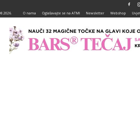
08.2026.
O nama
Oglašavajte se na ATMI
Newsletter
Webshop
Uvjet