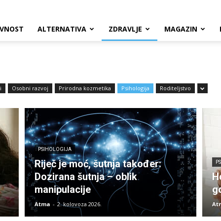
VNOST
ALTERNATIVA
ZDRAVLJE
MAGAZIN
i
Osobni razvoj
Prirodna kozmetika
Psihologija
Roditeljstvo
PSIHOLOGIJA
Riječ je moć, šutnja također:
P
Dozirana šutnja – oblik
H
manipulacije
g
Atma
-
2. kolovoza 2026.
At