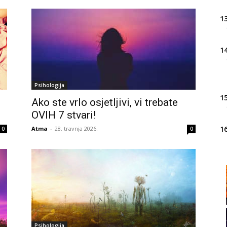
13
14
Psihologija
15
Ako ste vrlo osjetljivi, vi trebate
OVIH 7 stvari!
16
Atma
-
28. travnja 2026.
0
0
20
21
Psihologija