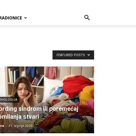
RADIONICE
FEATURED POSTS
SIHOLOGIJA
ording sindrom ili poremećaj
omilanja stvari
ma
-
31. srpnja 2026.