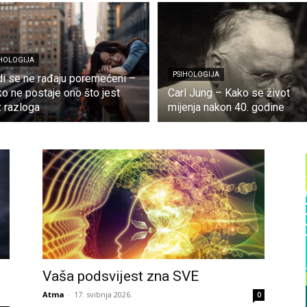
IHOLOGIJA
PSIHOLOGIJA
di se ne rađaju poremećeni –
ko ne postaje ono što jest
Carl Jung – Kako se život
 razloga
mijenja nakon 40. godine
Vaša podsvijest zna SVE
Atma
-
17. svibnja 2026.
0