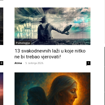
Psihologija
13 svakodnevnih laži u koje nitko
ne bi trebao vjerovati!
Atma
-
5. svibnja 2026.
0
1