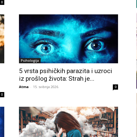
0
Psihologija
5 vrsta psihičkih parazita i uzroci
iz prošlog života: Strah je...
Atma
-
15. svibnja 2026.
0
0