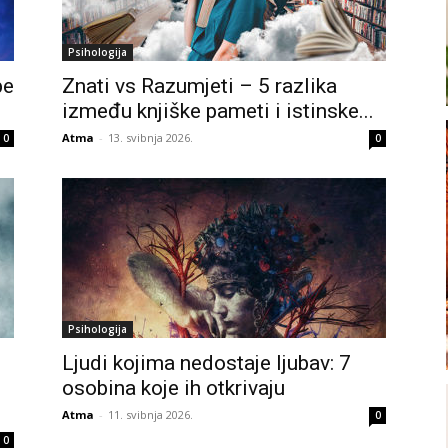
Psihologija
be
Znati vs Razumjeti – 5 razlika
između knjiške pameti i istinske...
Atma
-
13. svibnja 2026.
0
0
Psihologija
Ljudi kojima nedostaje ljubav: 7
osobina koje ih otkrivaju
Atma
-
11. svibnja 2026.
0
0