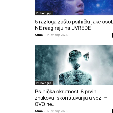
Psihologija
5 razloga zašto psihički jake oso
NE reagiraju na UVREDE
Atma
-
14. svibnja 2026.
Psihologija
Psihička okrutnost: 8 prvih
znakova iskorištavanja u vezi –
OVO ne...
Atma
-
12. svibnja 2026.