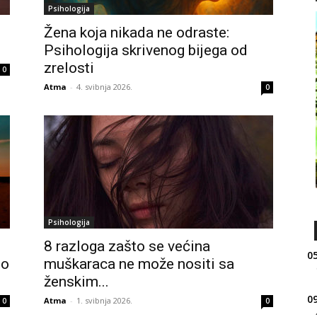
Psihologija
Žena koja nikada ne odraste:
Psihologija skrivenog bijega od
zrelosti
0
Atma
-
4. svibnja 2026.
0
Psihologija
8 razloga zašto se većina
05
no
muškaraca ne može nositi sa
ženskim...
09
Atma
-
1. svibnja 2026.
0
0