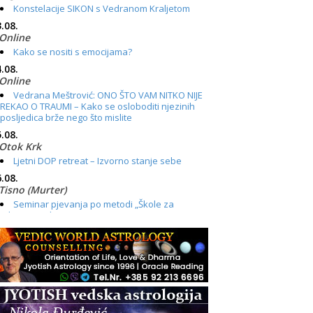
Konstelacije SIKON s Vedranom Kraljetom
.08.
Online
Kako se nositi s emocijama?
.08.
Online
Vedrana Meštrović: ONO ŠTO VAM NITKO NIJE
REKAO O TRAUMI – Kako se osloboditi njezinih
posljedica brže nego što mislite
.08.
Otok Krk
Ljetni DOP retreat – Izvorno stanje sebe
.08.
Tisno (Murter)
Seminar pjevanja po metodi „Škole za
otkrivanje glasa“
.08.
Online
Radionica: Pomagači iz drugih dimenzija Online
– otvoreno za sve
.08.
Zagreb+Online