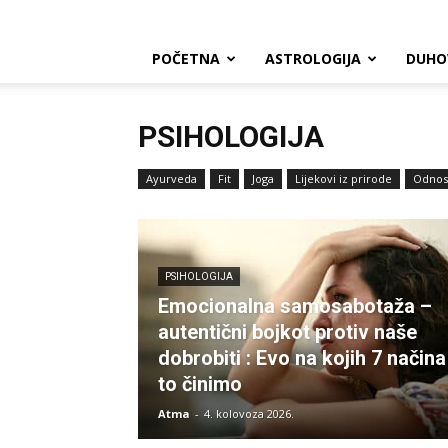
POČETNA
ASTROLOGIJA
DUHO
PSIHOLOGIJA
Ayurveda
Fit
Joga
Lijekovi iz prirode
Odnos
PSIHOLOGIJA
Emocionalna samosabotaža –
autentični bojkot protiv naše
dobrobiti : Evo na kojih 7 načina
to činimo
Atma
-
4. kolovoza 2026.