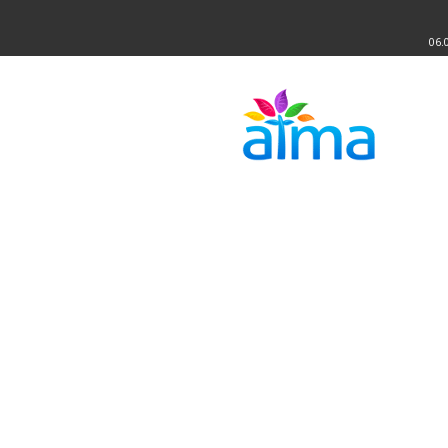
06.
Atma