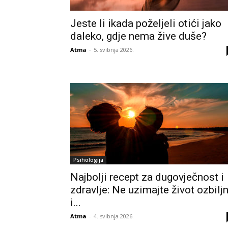
Jeste li ikada poželjeli otići jako
daleko, gdje nema žive duše?
Atma
-
5. svibnja 2026.
Psihologija
Najbolji recept za dugovječnost i
zdravlje: Ne uzimajte život ozbilj
i...
Atma
-
4. svibnja 2026.