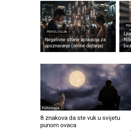
PS
PSIHOLOGIJA
Lju
Negativne strane aplikacija za
Nit
upoznavanje (online dejtanja)
bez
Psihologija
8 znakova da ste vuk u svijetu
punom ovaca