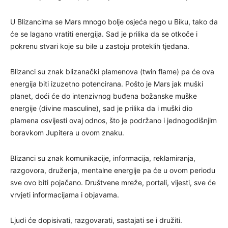
U Blizancima se Mars mnogo bolje osjeća nego u Biku, tako da
će se lagano vratiti energija. Sad je prilika da se otkoče i
pokrenu stvari koje su bile u zastoju proteklih tjedana.
Blizanci su znak blizanački plamenova (twin flame) pa će ova
energija biti izuzetno potencirana. Pošto je Mars jak muški
planet, doći će do intenzivnog buđena božanske muške
energije (divine masculine), sad je prilika da i muški dio
plamena osvijesti ovaj odnos, što je podržano i jednogodišnjim
boravkom Jupitera u ovom znaku.
Blizanci su znak komunikacije, informacija, reklamiranja,
razgovora, druženja, mentalne energije pa će u ovom periodu
sve ovo biti pojačano. Društvene mreže, portali, vijesti, sve će
vrvjeti informacijama i objavama.
Ljudi će dopisivati, razgovarati, sastajati se i družiti.