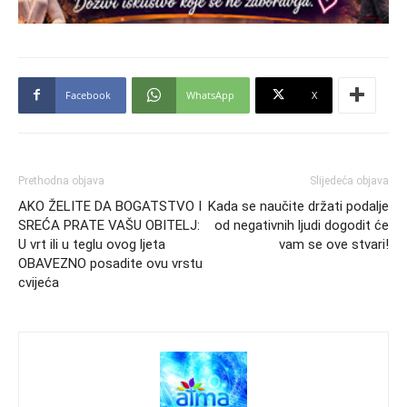
Facebook
WhatsApp
X
Prethodna objava
Slijedeća objava
AKO ŽELITE DA BOGATSTVO I
Kada se naučite držati podalje
SREĆA PRATE VAŠU OBITELJ:
od negativnih ljudi dogodit će
U vrt ili u teglu ovog ljeta
vam se ove stvari!
OBAVEZNO posadite ovu vrstu
cvijeća