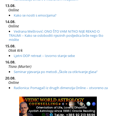
13.08.
Online
Kako se nositi s emocijama?
14.08.
Online
Vedrana Meštrović: ONO ŠTO VAM NITKO NIJE REKAO O
TRAUMI – Kako se osloboditi njezinih posljedica brže nego što
mislite
15.08.
Otok Krk
Ljetni DOP retreat – Izvorno stanje sebe
16.08.
Tisno (Murter)
Seminar pjevanja po metodi „Škole za otkrivanje glasa“
20.08.
Online
Radionica: Pomagači iz drugih dimenzija Online – otvoreno za
sve
21.08.
Zagreb+Online
Osnovni ThetaHealing® tečaj, Zagreb i Online
22.08.