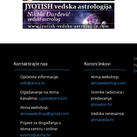
Pula
Access BARS®, otpusti stres
23.08.
Pula
Access Energetski Facelift®
24.08.
Zagreb
Pjesma srca / Zagreb
Online
S
Tečaj Višeg Vodstva, razvijanja intuicije i Akaša zapisa
Kontaktirajte nas
Korisni linkovi
b
26.08.
D
Online
Općenite informacije:
Atma webshop:
Postanite Nositelj Vibracije Nove Zemlje
info@atma.hr
atmawebshop.com
27.08.
Oglašavanje na Atma
Snimke radionica i
Visoko
kanalima:
oglasi@atma.hr
predavanja:
Alemka Dauskardt – Jednodnevna radionica sistemskih
konstelacija
atmazon.hr
Atma webshop:
29.08.
atmawebshop@gmail.com
Vedska renesansa:
Zagreb
atmaveda.hr
Prijave za događanja u
HOD PO ŽERAVICI – Seminar koji mijenja tijelo, duh i um
SoulFest – Festival glazbe, mudrosti i zajedništva
Atma centru i online:
events@atma.hr
Radoboj