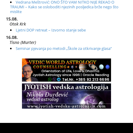
Vedrana Meštrović: ONO ŠTO VAM NITKO NIJE REKAO O
TRAUMI – Kako se osloboditi njezinih posljedica brže nego što
mislite
15.08.
Otok Krk
Ljetni DOP retreat – Izvorno stanje sebe
16.08.
Tisno (Murter)
Seminar pjevanja po metodi „Škole za otkrivanje glasa“
20.08.
Online
Radionica: Pomagači iz drugih dimenzija Online – otvoreno za
sve
21.08.
Zagreb+Online
Osnovni ThetaHealing® tečaj, Zagreb i Online
22.08.
Pula
Access BARS®, otpusti stres
23.08.
Pula
Access Energetski Facelift®