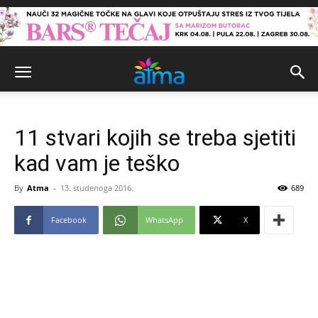
11 stvari kojih se treba sjetiti
kad vam je teško
By
Atma
-
13. studenoga 2016.
689
Facebook
WhatsApp
X