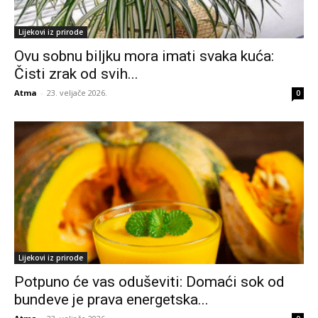
Lijekovi iz prirode
Ovu sobnu biljku mora imati svaka kuća:
Čisti zrak od svih...
Atma
-
23. veljače 2026.
0
Lijekovi iz prirode
Potpuno će vas oduševiti: Domaći sok od
bundeve je prava energetska...