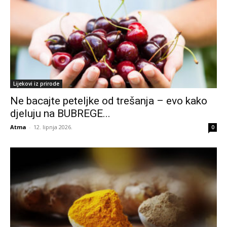
Lijekovi iz prirode
Ne bacajte peteljke od trešanja – evo kako
djeluju na BUBREGE...
Atma
-
12. lipnja 2026.
0