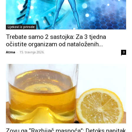
Lijekovi iz prirode
Trebate samo 2 sastojka: Za 3 tjedna
očistite organizam od nataloženih...
Atma
-
15. travnja 2026.
0
Zovu ga “Razbijač masnoća”: Detoks napitak