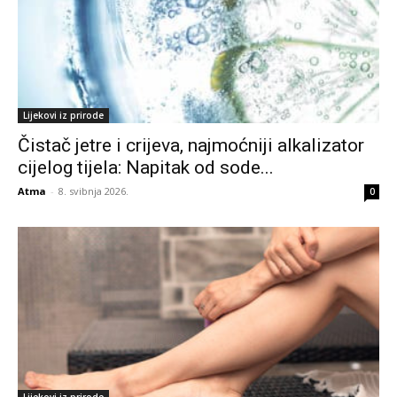
Lijekovi iz prirode
Čistač jetre i crijeva, najmoćniji alkalizator
cijelog tijela: Napitak od sode...
Atma
-
8. svibnja 2026.
0