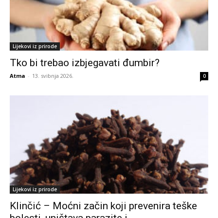
Lijekovi iz prirode
Tko bi trebao izbjegavati đumbir?
Atma
-
13. svibnja 2026.
0
Lijekovi iz prirode
Klinčić – Moćni začin koji prevenira teške
bolesti, uništava parazite i...