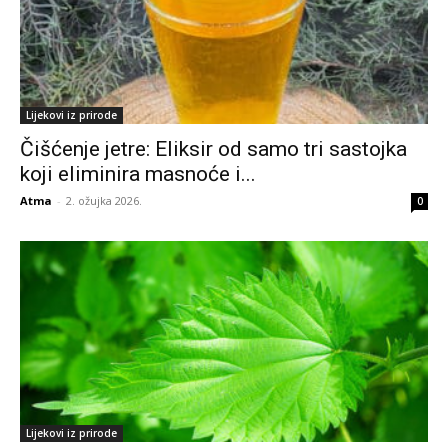
Lijekovi iz prirode
Čišćenje jetre: Eliksir od samo tri sastojka
koji eliminira masnoće i...
Atma
-
2. ožujka 2026.
0
Lijekovi iz prirode