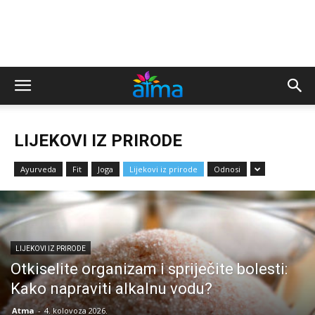
LIJEKOVI IZ PRIRODE
Ayurveda
Fit
Joga
Lijekovi iz prirode
Odnosi
LIJEKOVI IZ PRIRODE
Otkiselite organizam i spriječite bolesti:
Kako napraviti alkalnu vodu?
Atma
-
4. kolovoza 2026.