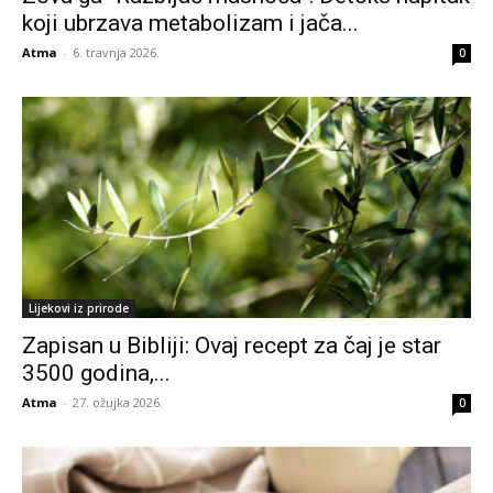
koji ubrzava metabolizam i jača...
Atma
-
6. travnja 2026.
0
Lijekovi iz prirode
Zapisan u Bibliji: Ovaj recept za čaj je star
3500 godina,...
Atma
-
27. ožujka 2026.
0