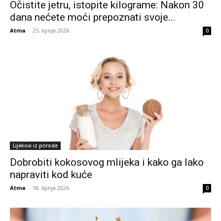
Očistite jetru, istopite kilograme: Nakon 30
dana nećete moći prepoznati svoje...
Atma
-
25. lipnja 2026.
0
Lijekovi iz prirode
Dobrobiti kokosovog mlijeka i kako ga lako
napraviti kod kuće
Atma
-
18. lipnja 2026.
0