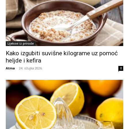
Lijekovi iz prirode
Kako izgubiti suvišne kilograme uz pomoć
heljde i kefira
Atma
-
24. ožujka 2026.
0