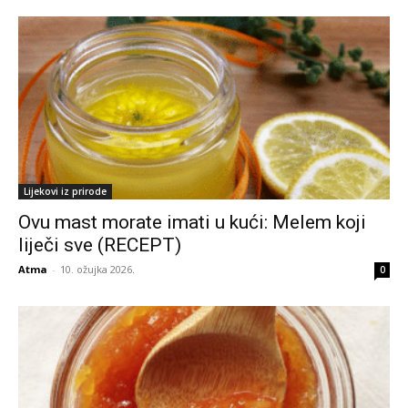
Lijekovi iz prirode
Ovu mast morate imati u kući: Melem koji
liječi sve (RECEPT)
Atma
-
10. ožujka 2026.
0