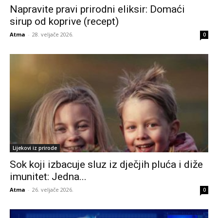
Napravite pravi prirodni eliksir: Domaći
sirup od koprive (recept)
Atma
-
28. veljače 2026.
0
Lijekovi iz prirode
Sok koji izbacuje sluz iz dječjih pluća i diže
imunitet: Jedna...
Atma
-
26. veljače 2026.
0