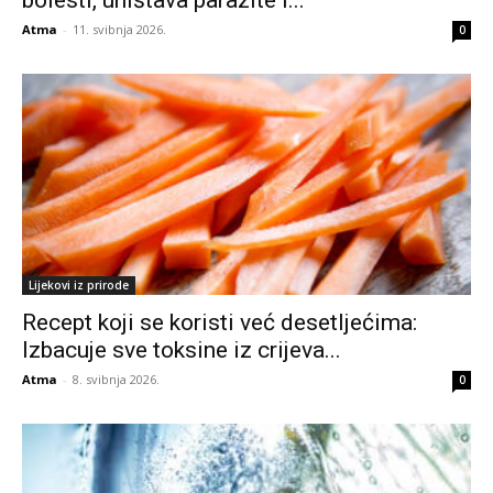
Atma
-
11. svibnja 2026.
0
Lijekovi iz prirode
Recept koji se koristi već desetljećima:
Izbacuje sve toksine iz crijeva...
Atma
-
8. svibnja 2026.
0