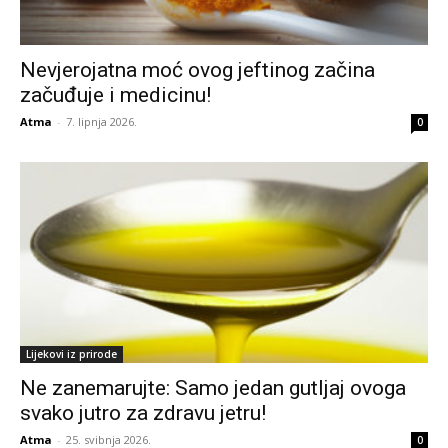
Nevjerojatna moć ovog jeftinog začina
začuđuje i medicinu!
Atma
-
7. lipnja 2026.
0
Lijekovi iz prirode
Ne zanemarujte: Samo jedan gutljaj ovoga
svako jutro za zdravu jetru!
Atma
-
25. svibnja 2026.
0