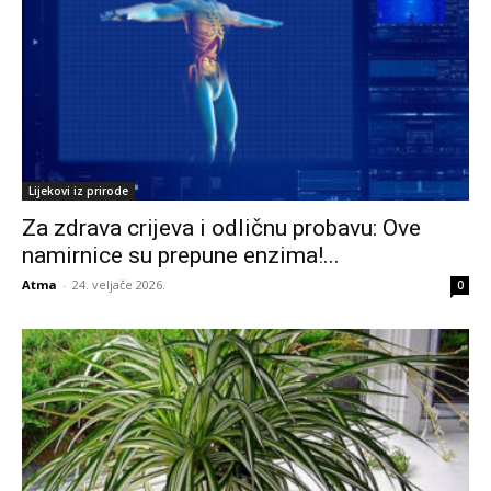
Lijekovi iz prirode
Za zdrava crijeva i odličnu probavu: Ove
namirnice su prepune enzima!...
Atma
-
24. veljače 2026.
0