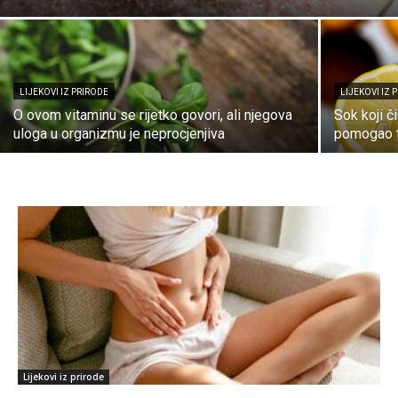
LIJEKOVI IZ PRIRODE
LIJEKOVI IZ 
O ovom vitaminu se rijetko govori, ali njegova
Sok koji č
uloga u organizmu je neprocjenjiva
pomogao ti
Lijekovi iz prirode