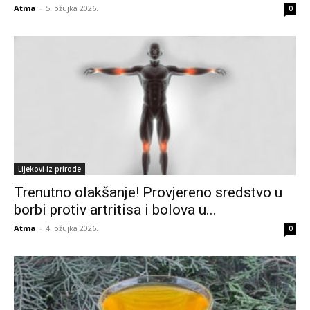
Atma
-
5. ožujka 2026.
0
Lijekovi iz prirode
Trenutno olakšanje! Provjereno sredstvo u
borbi protiv artritisa i bolova u...
Atma
-
4. ožujka 2026.
0