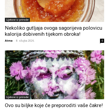
Lijekovi iz prirode
Nekoliko gutljaja ovoga sagorijeva polovicu
kalorija dobivenih tijekom obroka!
Atma
-
8. ožujka 2026.
0
Lijekovi iz prirode
Ovo su biljke koje će preporoditi vaše čakre!