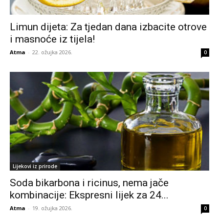
Limun dijeta: Za tjedan dana izbacite otrove
i masnoće iz tijela!
Atma
-
22. ožujka 2026.
0
Lijekovi iz prirode
Soda bikarbona i ricinus, nema jače
kombinacije: Ekspresni lijek za 24...
Atma
-
19. ožujka 2026.
0