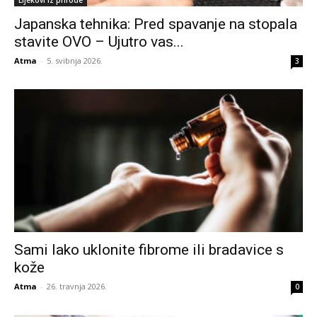
Lijekovi iz prirode
Japanska tehnika: Pred spavanje na stopala
stavite OVO – Ujutro vas...
Atma
-
5. svibnja 2026.
3
Sami lako uklonite fibrome ili bradavice s
kože
Atma
-
26. travnja 2026.
0