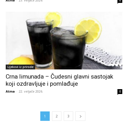
Atma
-
23. veljače 2026.
0
Lijekovi iz prirode
Crna limunada – Čudesni glavni sastojak
koji ozdravljuje i pomlađuje
Atma
-
22. veljače 2026.
0
1
2
3