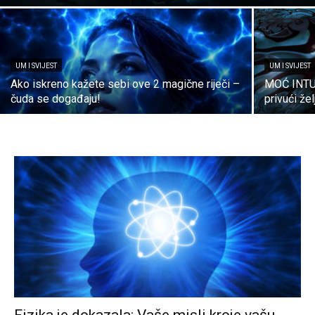
UM I SVIJEST
UM I SVIJEST
Ako iskreno kažete sebi ove 2 magične riječi –
MOĆ INTUI
čuda se događaju!
privući že