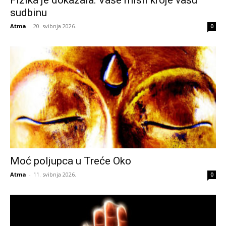
Fizika je dokazala: Vaše misli kroje vašu
sudbinu
Atma
-
20. svibnja 2026.
0
Moć poljupca u Treće Oko
Atma
-
11. svibnja 2026.
0