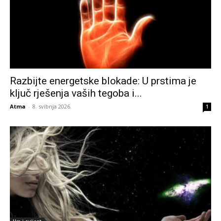
Razbijte energetske blokade: U prstima je
ključ rješenja vaših tegoba i...
Atma
-
8. svibnja 2026.
1