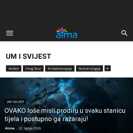
UM I SVIJEST
Anđeli
Feng Shui
Kristaloterapija
Numerologija
UM I SVIJEST
OVAKO loše misli prodiru u svaku stanicu
tijela i postupno ga razaraju!
Atma
-
22. lipnja 2026.