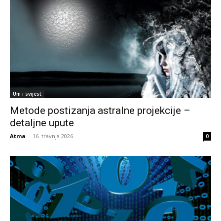
Um i svijest
Metode postizanja astralne projekcije –
detaljne upute
Atma
-
16. travnja 2026.
0