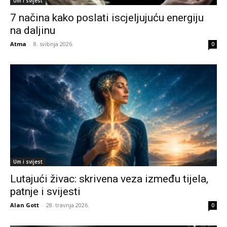
Um i svijest
7 načina kako poslati iscjeljujuću energiju
na daljinu
Atma
-
8. svibnja 2026.
0
Um i svijest
Lutajući živac: skrivena veza između tijela,
patnje i svijesti
Alan Gott
-
28. travnja 2026.
0