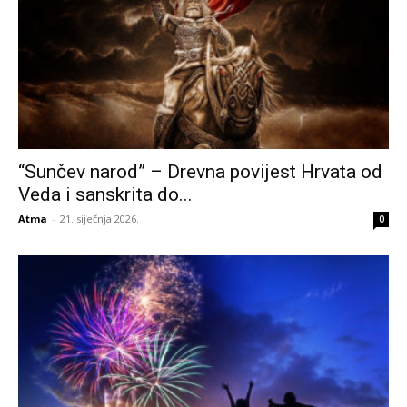
“Sunčev narod” – Drevna povijest Hrvata od
Veda i sanskrita do...
Atma
-
21. siječnja 2026.
0