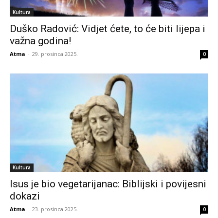
Kultura
Duško Radović: Vidjet ćete, to će biti lijepa i
važna godina!
Atma
-
29. prosinca 2025.
0
Kultura
Isus je bio vegetarijanac: Biblijski i povijesni
dokazi
Atma
-
23. prosinca 2025.
0