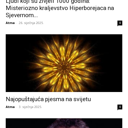
Ljudi koji su živjeli 1000 godina:
Misteriozno kraljevstvo Hiperborejaca na
Sjevernom...
Atma
-
26. siječnja 2025.
0
Najopuštajuća pjesma na svijetu
Atma
-
3. siječnja 2025.
0