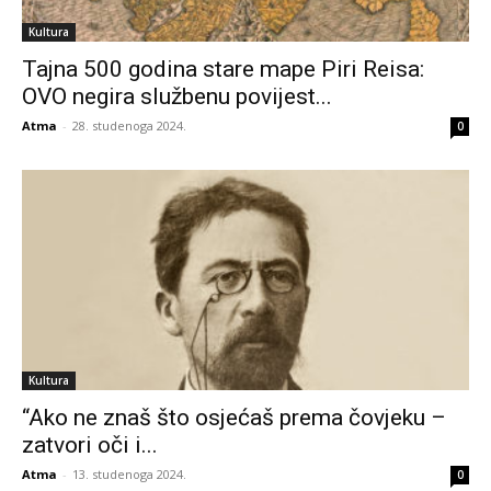
Kultura
Tajna 500 godina stare mape Piri Reisa:
OVO negira službenu povijest...
Atma
-
28. studenoga 2024.
0
Kultura
“Ako ne znaš što osjećaš prema čovjeku –
zatvori oči i...
Atma
-
13. studenoga 2024.
0