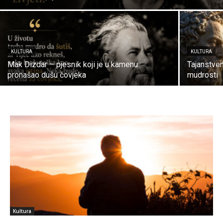
KULTURA
KULTURA
Mak Dizdar – pjesnik koji je u kamenu
Tajanstve
pronašao dušu čovjeka
mudrosti
Kultura