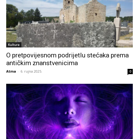
Kultura
O pretpovijesnom podrijetlu stećaka prema
antičkim znanstvenicima
Atma
-
6. rujna 2025.
0