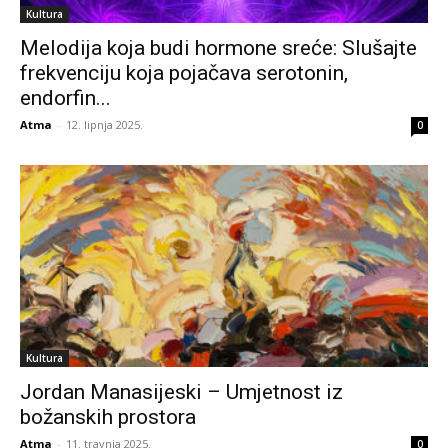
Kultura
Melodija koja budi hormone sreće: Slušajte
frekvenciju koja pojačava serotonin,
endorfin...
Atma
-
12. lipnja 2025.
0
Kultura
Jordan Manasijeski – Umjetnost iz
božanskih prostora
Atma
-
11. travnja 2025.
0