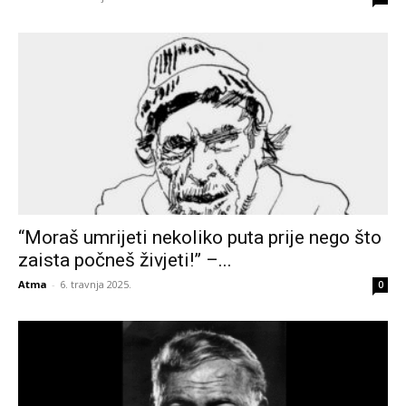
“Moraš umrijeti nekoliko puta prije nego što
zaista počneš živjeti!” –...
Atma
-
6. travnja 2025.
0