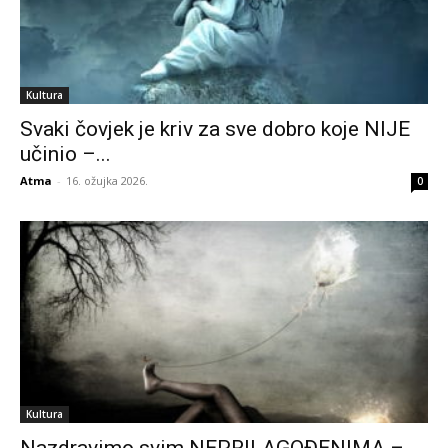
Kultura
Svaki čovjek je kriv za sve dobro koje NIJE
učinio –...
Atma
-
16. ožujka 2026.
0
Kultura
Nazdravimo svim NEPRILAGOĐENIMA –