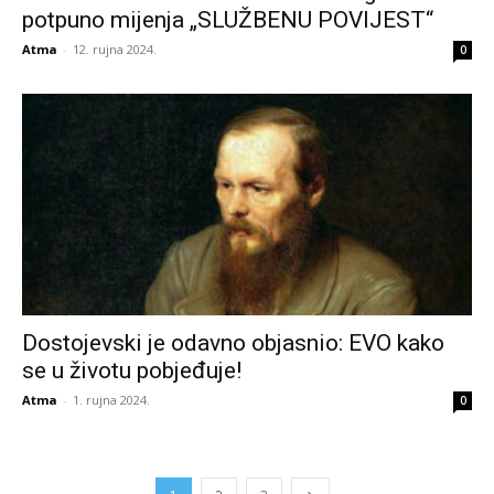
potpuno mijenja „SLUŽBENU POVIJEST“
Atma
-
12. rujna 2024.
0
Dostojevski je odavno objasnio: EVO kako
se u životu pobjeđuje!
Atma
-
1. rujna 2024.
0