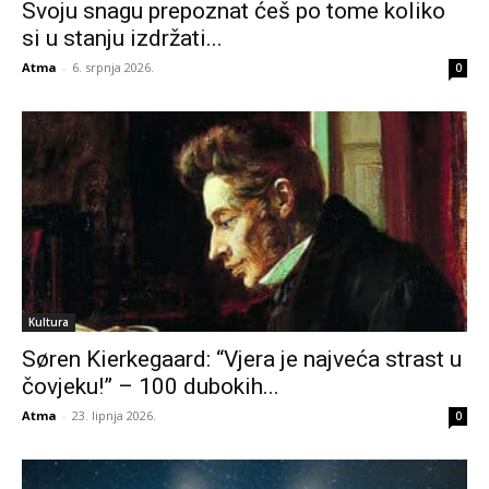
Svoju snagu prepoznat ćeš po tome koliko
si u stanju izdržati...
Atma
-
6. srpnja 2026.
0
Kultura
Søren Kierkegaard: “Vjera je najveća strast u
čovjeku!” – 100 dubokih...
Atma
-
23. lipnja 2026.
0