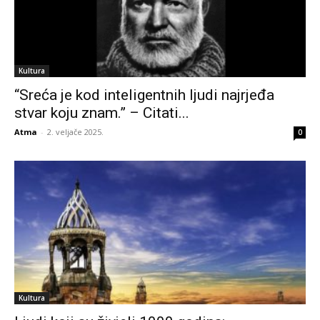
Kultura
“Sreća je kod inteligentnih ljudi najrjeđa
stvar koju znam.” – Citati...
Atma
-
2. veljače 2025.
0
Kultura