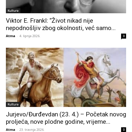
Kultura
Viktor E. Frankl: “Život nikad nije
nepodnošljiv zbog okolnosti, već samo...
Atma
-
4. lipnja 2026.
0
Kultura
Jurjevo/Đurđevdan (23. 4.) – Početak novog
proljeća, nove plodne godine, vrijeme...
Atma
-
23. travnja 2026.
0