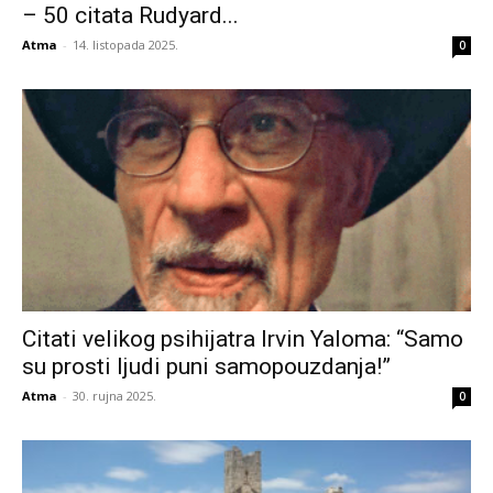
– 50 citata Rudyard...
Atma
-
14. listopada 2025.
0
Citati velikog psihijatra Irvin Yaloma: “Samo
su prosti ljudi puni samopouzdanja!”
Atma
-
30. rujna 2025.
0