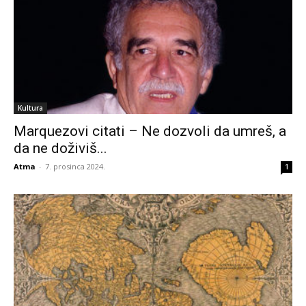
Kultura
Marquezovi citati – Ne dozvoli da umreš, a
da ne doživiš...
Atma
-
7. prosinca 2024.
1