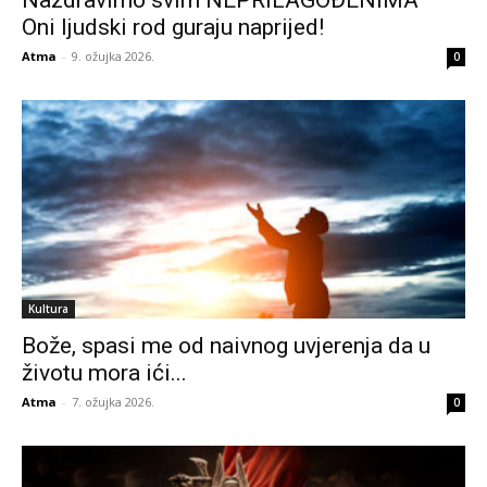
Oni ljudski rod guraju naprijed!
Atma
-
9. ožujka 2026.
0
Kultura
Bože, spasi me od naivnog uvjerenja da u
životu mora ići...
Atma
-
7. ožujka 2026.
0