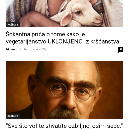
Kultura
Šokantna priča o tome kako je
vegetarijanstvo UKLONJENO iz kršćanstva
Atma
-
30. listopada 2025.
0
Kultura
“Sve što volite shvatite ozbiljno, osim sebe.”