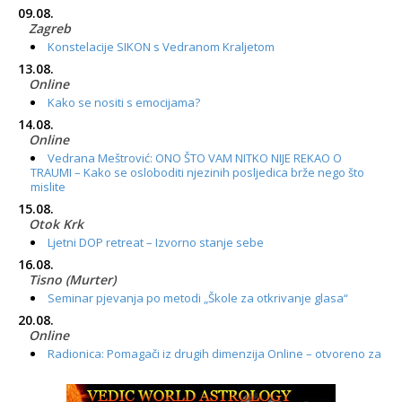
09.08.
Zagreb
Konstelacije SIKON s Vedranom Kraljetom
13.08.
Online
Kako se nositi s emocijama?
14.08.
Online
Vedrana Meštrović: ONO ŠTO VAM NITKO NIJE REKAO O
TRAUMI – Kako se osloboditi njezinih posljedica brže nego što
mislite
15.08.
Otok Krk
Ljetni DOP retreat – Izvorno stanje sebe
16.08.
Tisno (Murter)
Seminar pjevanja po metodi „Škole za otkrivanje glasa“
20.08.
Online
Radionica: Pomagači iz drugih dimenzija Online – otvoreno za
sve
21.08.