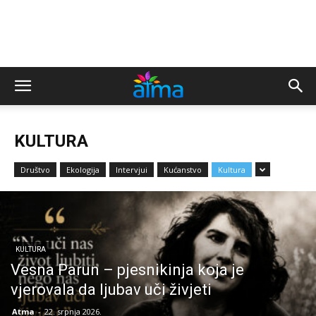
KULTURA
Društvo
Ekologija
Intervjui
Kućanstvo
Kultura
KULTURA
Vesna Parun – pjesnikinja koja je
vjerovala da ljubav uči živjeti
Atma
-
22. srpnja 2026.