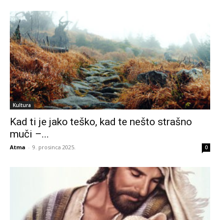
Kultura
Kad ti je jako teško, kad te nešto strašno
muči –...
Atma
-
9. prosinca 2025.
0