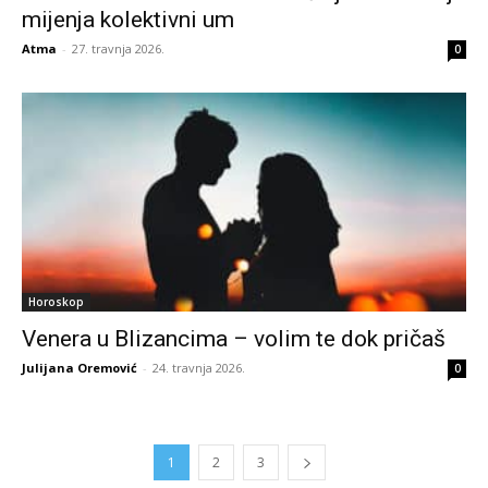
mijenja kolektivni um
Atma
-
27. travnja 2026.
0
Horoskop
Venera u Blizancima – volim te dok pričaš
Julijana Oremović
-
24. travnja 2026.
0
1
2
3