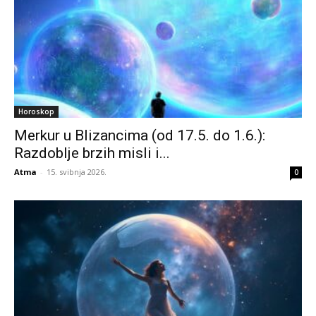
Horoskop
Merkur u Blizancima (od 17.5. do 1.6.):
Razdoblje brzih misli i...
Atma
-
15. svibnja 2026.
0