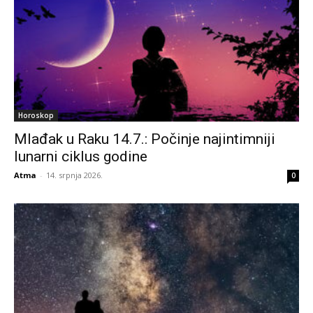
Horoskop
Mlađak u Raku 14.7.: Počinje najintimniji
lunarni ciklus godine
Atma
-
14. srpnja 2026.
0