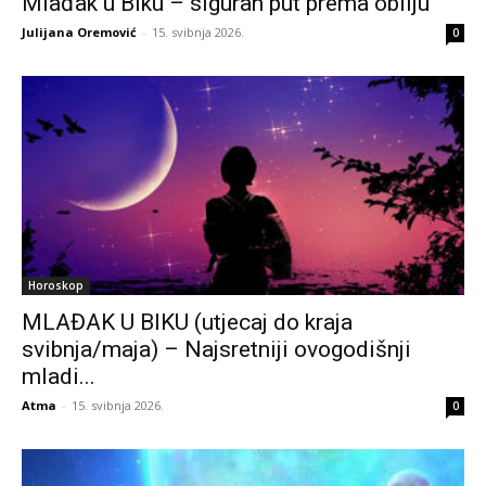
Mlađak u Biku – siguran put prema obilju
Julijana Oremović
-
15. svibnja 2026.
0
Horoskop
MLAĐAK U BIKU (utjecaj do kraja
svibnja/maja) – Najsretniji ovogodišnji
mladi...
Atma
-
15. svibnja 2026.
0