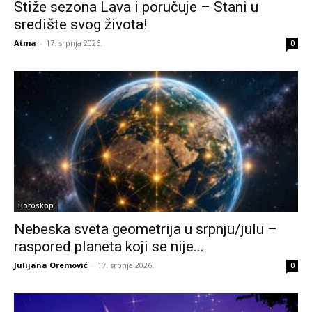
Stiže sezona Lava i poručuje – Stani u
središte svog života!
Atma
-
17. srpnja 2026.
0
Horoskop
Nebeska sveta geometrija u srpnju/julu –
raspored planeta koji se nije...
Julijana Oremović
-
17. srpnja 2026.
0