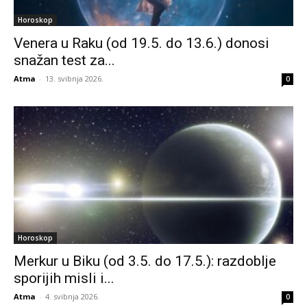
Horoskop
Venera u Raku (od 19.5. do 13.6.) donosi
snažan test za...
Atma
-
13. svibnja 2026.
0
Horoskop
Merkur u Biku (od 3.5. do 17.5.): razdoblje
sporijih misli i...
Atma
-
4. svibnja 2026.
0