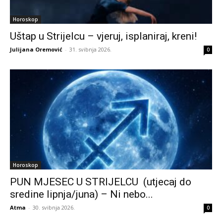
Horoskop
Uštap u Strijelcu – vjeruj, isplaniraj, kreni!
Julijana Oremović
-
31. svibnja 2026.
0
Horoskop
PUN MJESEC U STRIJELCU (utjecaj do
sredine lipnja/juna) – Ni nebo...
Atma
-
30. svibnja 2026.
0