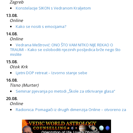
Zagreb
Konstelacije SIKON s Vedranom Kraljetom
13.08.
Online
Kako se nositi s emocijama?
14.08.
Online
Vedrana Meštrović: ONO ŠTO VAM NITKO NIJE REKAO O
TRAUMI – Kako se osloboditi njezinih posljedica brže nego što
mislite
15.08.
Otok Krk
Ljetni DOP retreat – Izvorno stanje sebe
16.08.
Tisno (Murter)
Seminar pjevanja po metodi „Škole za otkrivanje glasa“
20.08.
Online
Radionica: Pomagači iz drugih dimenzija Online – otvoreno za
sve
21.08.
Zagreb+Online
Osnovni ThetaHealing® tečaj, Zagreb i Online