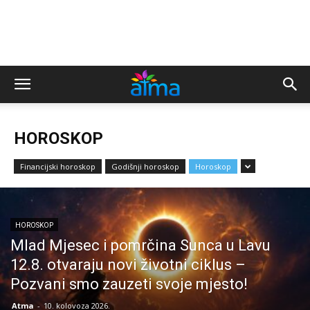
HOROSKOP
Financijski horoskop
Godišnji horoskop
Horoskop
HOROSKOP
Mlad Mjesec i pomrčina Sunca u Lavu
12.8. otvaraju novi životni ciklus –
Pozvani smo zauzeti svoje mjesto!
Atma
-
10. kolovoza 2026.