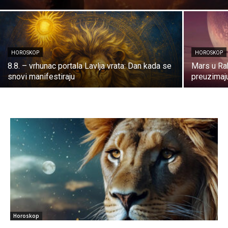
HOROSKOP
HOROSKOP
8.8. – vrhunac portala Lavlja vrata: Dan kada se
Mars u Rak
snovi manifestiraju
preuzimaj
Horoskop