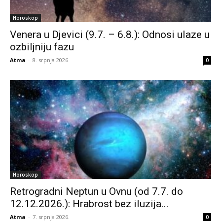
Horoskop
Venera u Djevici (9.7. – 6.8.): Odnosi ulaze u
ozbiljniju fazu
Atma
-
8. srpnja 2026.
0
Horoskop
Retrogradni Neptun u Ovnu (od 7.7. do
12.12.2026.): Hrabrost bez iluzija...
Atma
-
7. srpnja 2026.
0