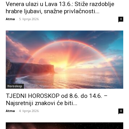
Venera ulazi u Lava 13.6.: Stiže razdoblje
hrabre ljubavi, snažne privlačnosti...
Atma
-
5. lipnja 2026.
0
Horoskop
TJEDNI HOROSKOP od 8.6. do 14.6. –
Najsretniji znakovi će biti...
Atma
-
4. lipnja 2026.
0