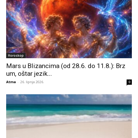
Horoskop
Mars u Blizancima (od 28.6. do 11.8.): Brz
um, oštar jezik...
Atma
-
26. lipnja 2026.
0