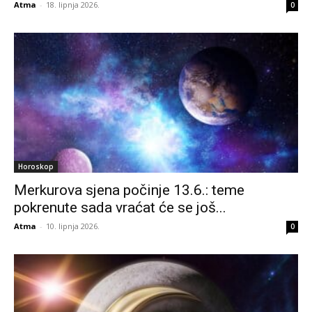
Atma
-
18. lipnja 2026.
0
Horoskop
Merkurova sjena počinje 13.6.: teme
pokrenute sada vraćat će se još...
Atma
-
10. lipnja 2026.
0