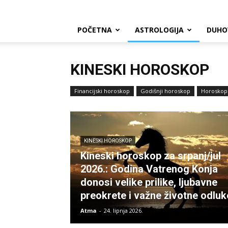
POČETNA
ASTROLOGIJA
DUHO
KINESKI HOROSKOP
Financijski horoskop
Godišnji horoskop
Horoskop
KINESKI HOROSKOP
Kineski horoskop za srpanj/jul
2026.: Godina Vatrenog Konja
donosi velike prilike, ljubavne
preokrete i važne životne odluk
Atma
-
24. lipnja 2026.