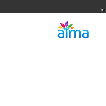
05.
Atma