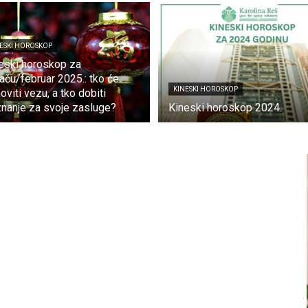
ESKI HOROSKOP
eski horoskop za
jaču/februar 2025.: tko će
KINESKI HOROSKOP
oviti vezu, a tko dobiti
znanje za svoje zasluge?
Kineski horoskop 2024.