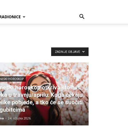
RADIONICE
ZADNJE OBJAVE
INESKI HOROSKOP
ineski horoskop otkriva što nas
eka u travnju/aprilu: Koga čekaju
like pobjede, a tko će se suočiti
 gubitcima
ma
-
24. ožujka 2026.