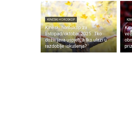
KINESKI HOROSKOP
KIN
Kineski horoskop za
Kin
listopad/oktobar 2025.: Tko
vel
doživljava uspjeh, a tko ulazi u
obn
razdoblje iskušenja?
pri