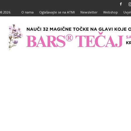
08.2026.
O nama
Oglašavajte se na ATMI
Newsletter
Webshop
Uvjet