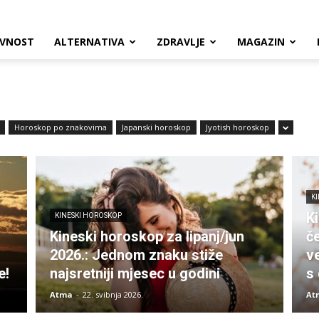
VNOST
ALTERNATIVA
ZDRAVLJE
MAGAZIN
Horoskop po znakovima
Japanski horoskop
Jyotish horoskop
K
K
KINESKI HOROSKOP
Kineski horoskop za lipanj/jun
č
2026.: Jednom znaku stiže
ve
e!
najsretniji mjesec u godini
s
Atma
-
22. svibnja 2026.
At