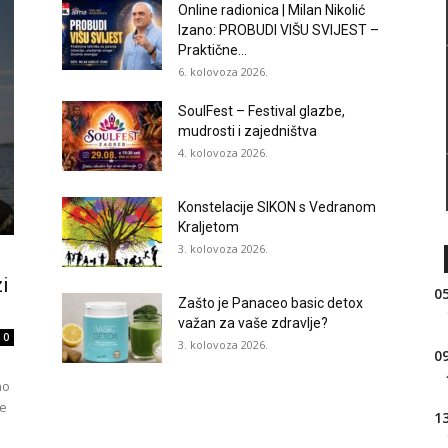
Online radionica | Milan Nikolić
Izano: PROBUDI VIŠU SVIJEST –
Praktične...
6. kolovoza 2026.
SoulFest – Festival glazbe,
mudrosti i zajedništva
4. kolovoza 2026.
Konstelacije SIKON s Vedranom
Kraljetom
3. kolovoza 2026.
i
05
Zašto je Panaceo basic detox
važan za vaše zdravlje?
0
3. kolovoza 2026.
09
no
ne
13