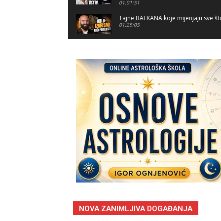
01:01:51
Tajne BALKANA koje mijenjaju sve što
01:25:05
Drevna trauma žena na Balkanu: Od
50:46
Tehnologija nas je PROGUTALA: Može 
02:20:11
Prosperitet je naše PRAVO i budućno
02:00:33
Ako ne odlučite VI – odlučit će net
01:11:26
KOZMIČKI crescendo: Što se upravo 
ATMA Podcast
01:18:33
Stalno PONAVLJAŠ iste greške? Što u
Podcast
NOVA ZANIMLJIVA DOGAĐANJA
01:01:46