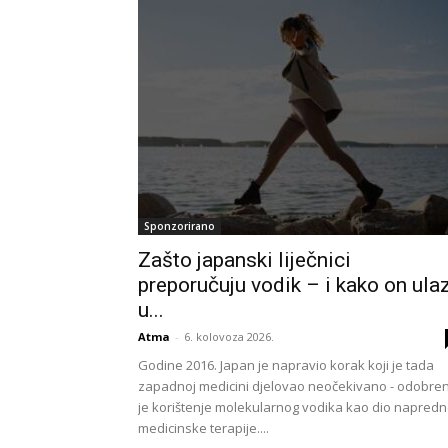
Sponzorirano
Zašto japanski liječnici
preporučuju vodik – i kako on ulaz
u...
Atma
-
6. kolovoza 2026.
Godine 2016. Japan je napravio korak koji je tada
zapadnoj medicini djelovao neočekivano - odobre
je korištenje molekularnog vodika kao dio napred
medicinske terapije....