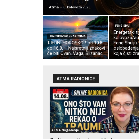
Atma
-
6. kolovoza 2026.
FENG SHUI
Energetski ti
HOROSKOP PO ZNAKOVIMA
kolovoza/au
TJEDNI HOROSKOP od 10.8.
Feng Shuiju:
do 16.8. – Najsretniji znakovi
oslobađenja,
će biti Ovan, Vaga, Blizanac
koja čisti zr
ATMA RADIONICE
ATMA događanja