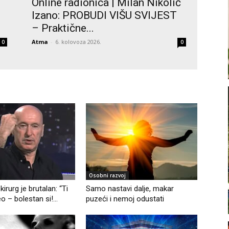
Online radionica | Milan Nikolić
Izano: PROBUDI VIŠU SVIJEST
– Praktične...
Atma
-
6. kolovoza 2026.
0
0
Osobni razvoj
kirurg je brutalan: “Ti
Samo nastavi dalje, makar
o – bolestan si!...
puzeći i nemoj odustati