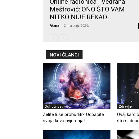
Online radionica | Vedrana
Meštrović: ONO ŠTO VAM
NITKO NIJE REKAO...
Atma
-
24. srpnja 2026.
NOVI ČLANCI
Duhovnost
Zdravlje
Želite li se probuditi? Odbacite
Ovaj kardio
svoja kriva uvjerenja!
što si debe