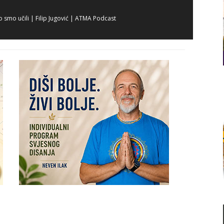
 smo učili | Filip Jugović | ATMA Podcast
 patnica do RATNICA | Predrag Daraboš | ATMA Podcast
li se čovjek još spasiti? | Domagoj Nikolić | ATMA Podcast
st | Vedran Mikuličić | ATMA Podcast
ko drugi! | Gordana Kalya Kovač | ATMA Podcast
događa sa Zemljom i čovječanstvom? | Biljana Quaan |
pravlja tvojim životom? | Kristijan Kolega Kakudmi | ATMA