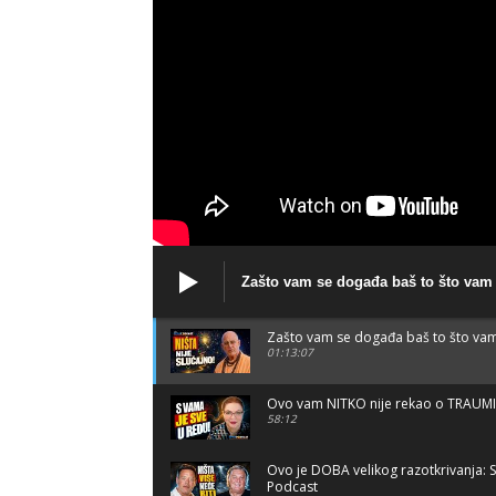
Zašto vam se događa baš to što va
Zašto vam se događa baš to što va
01:13:07
Ovo vam NITKO nije rekao o TRAUMI
58:12
Ovo je DOBA velikog razotkrivanja: 
Podcast