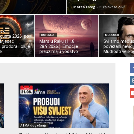
Matea Erceg
-
6. kolovoza 2026.
jek
gusta 2026. po
HOROSKOP
MUDROSTI
 Mjesec
Mars u Raku (11.8. –
Svi smo među
 prodora i oluje
28.9.2026.): Emocije
povezani nevidl
ak
preuzimaju vodstvo
Mudrosti veliko
ATMA događanja