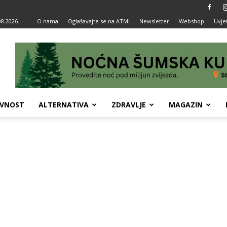
08.2026.
O nama
Oglašavajte se na ATMI
Newsletter
Webshop
Uvjet
VNOST
ALTERNATIVA
ZDRAVLJE
MAGAZIN