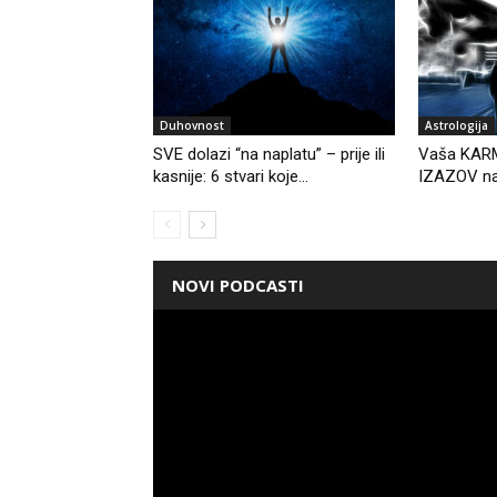
Duhovnost
Astrologija
SVE dolazi “na naplatu” – prije ili
Vaša KARM
kasnije: 6 stvari koje...
IZAZOV n
NOVI PODCASTI