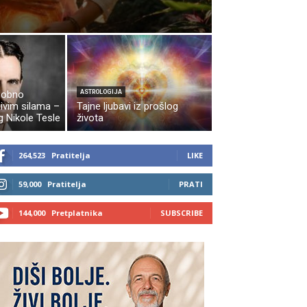
sobno
ASTROLOGIJA
jivim silama –
Tajne ljubavi iz prošlog
g Nikole Tesle
života
264,523
Pratitelja
LIKE
59,000
Pratitelja
PRATI
144,000
Pretplatnika
SUBSCRIBE