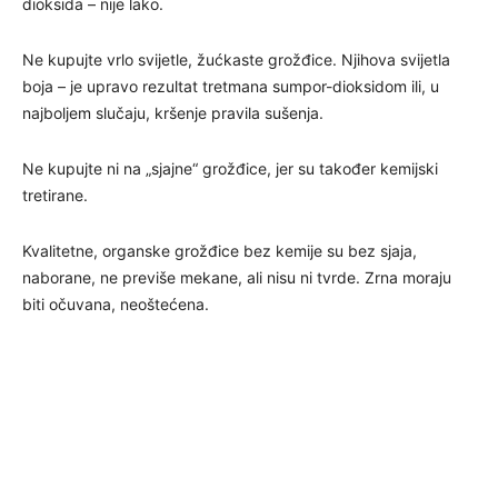
dioksida – nije lako.
Ne kupujte vrlo svijetle, žućkaste grožđice. Njihova svijetla
boja – je upravo rezultat tretmana sumpor-dioksidom ili, u
najboljem slučaju, kršenje pravila sušenja.
Ne kupujte ni na „sjajne“ grožđice, jer su također kemijski
tretirane.
Kvalitetne, organske grožđice bez kemije su bez sjaja,
naborane, ne previše mekane, ali nisu ni tvrde. Zrna moraju
biti očuvana, neoštećena.