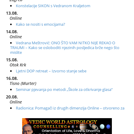
Konstelacije SIKON s Vedranom Kraljetom
13.08.
Online
Kako se nositi s emocijama?
14.08.
Online
Vedrana Meštrović: ONO ŠTO VAM NITKO NIJE REKAO O
TRAUMI – Kako se osloboditi njezinih posljedica brže nego što
mislite
15.08.
Otok Krk
Ljetni DOP retreat – Izvorno stanje sebe
16.08.
Tisno (Murter)
Seminar pjevanja po metodi „Škole za otkrivanje glasa“
20.08.
Online
Radionica: Pomagači iz drugih dimenzija Online – otvoreno za
sve
21.08.
Zagreb+Online
Osnovni ThetaHealing® tečaj, Zagreb i Online