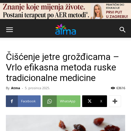
Čišćenje jetre grožđicama –
Vrlo efikasna metoda ruske
tradicionalne medicine
By
Atma
-
5. prosinca 2025.
63616
Facebook
WhatsApp
X