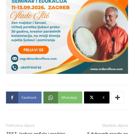
Facebook
WhatsApp
X
Prethodna objava
Slijedeća objava