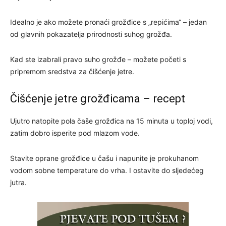
Idealno je ako možete pronaći grožđice s „repićima“ – jedan
od glavnih pokazatelja prirodnosti suhog grožđa.
Kad ste izabrali pravo suho grožđe – možete početi s
pripremom sredstva za čišćenje jetre.
Čišćenje jetre grožđicama – recept
Ujutro natopite pola čaše grožđica na 15 minuta u toploj vodi,
zatim dobro isperite pod mlazom vode.
Stavite oprane grožđice u čašu i napunite je prokuhanom
vodom sobne temperature do vrha. I ostavite do sljedećeg
jutra.