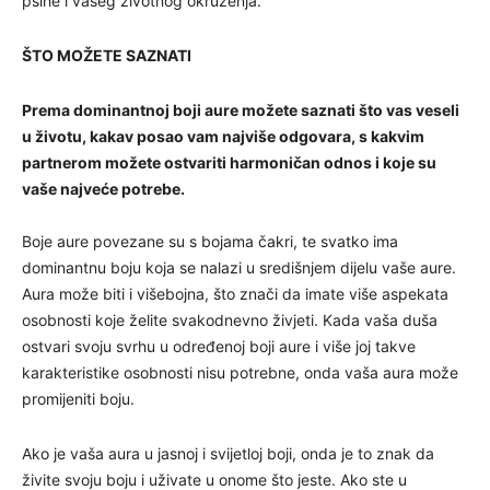
psihe i vašeg životnog okruženja.
ŠTO MOŽETE SAZNATI
Prema dominantnoj boji aure možete saznati što vas veseli
u životu, kakav posao vam najviše odgovara, s kakvim
partnerom možete ostvariti harmoničan odnos i koje su
vaše najveće potrebe.
Boje aure povezane su s bojama čakri, te svatko ima
dominantnu boju koja se nalazi u središnjem dijelu vaše aure.
Aura može biti i višebojna, što znači da imate više aspekata
osobnosti koje želite svakodnevno živjeti. Kada vaša duša
ostvari svoju svrhu u određenoj boji aure i više joj takve
karakteristike osobnosti nisu potrebne, onda vaša aura može
promijeniti boju.
Ako je vaša aura u jasnoj i svijetloj boji, onda je to znak da
živite svoju boju i uživate u onome što jeste. Ako ste u