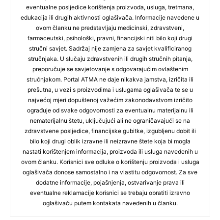
eventualne posljedice korištenja proizvoda, usluga, tretmana,
edukacija ili drugih aktivnosti oglašivača. Informacije navedene u
ovom članku ne predstavljaju medicinski, zdravstveni,
farmaceutski, psihološki, pravni, financijski niti bilo koji drugi
stručni savjet. Sadržaj nije zamjena za savjet kvalificiranog
stručnjaka. U slučaju zdravstvenih ili drugih stručnih pitanja,
preporučuje se savjetovanje s odgovarajućim ovlaštenim
stručnjakom. Portal ATMA ne daje nikakva jamstva, izričita ili
prešutna, u vezi s proizvodima i uslugama oglašivača te se u
najvećoj mjeri dopuštenoj važećim zakonodavstvom izričito
ograđuje od svake odgovornosti za eventualnu materijalnu ili
nematerijalnu štetu, uključujući ali ne ograničavajući se na
zdravstvene posljedice, financijske gubitke, izgubljenu dobit ili
bilo koji drugi oblik izravne ili neizravne štete koja bi mogla
nastati korištenjem informacija, proizvoda ili usluga navedenih u
ovom članku. Korisnici sve odluke o korištenju proizvoda i usluga
oglašivača donose samostalno i na vlastitu odgovornost. Za sve
dodatne informacije, pojašnjenja, ostvarivanje prava ili
eventualne reklamacije korisnici se trebaju obratiti izravno
oglašivaču putem kontakata navedenih u članku.