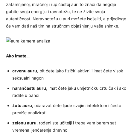
zatamnjenoj, mračnoj i rupičastoj auri to znači da negdje
gubite svoju energiju i ravnotežu, te ne živite svoju
autentičnost. Neravnotežu u auri možete iscijeliti, a prijedloge
će vam dati naš tim na stručnom objašnjenju vaše snimke.
Ako imate…
crvenu auru
, bit ćete jako fizički aktivni i imat ćete visok
seksualni nagon
narančastu auru
, imat ćete jaku umjetničku crtu čak i ako
radite u banci
žutu auru
, očaravat ćete ljude svojim intelektom i često
previše analizirati
zelenu auru
, rođeni ste učitelji i treba vam barem sat
vremena ljenčarenja dnevno