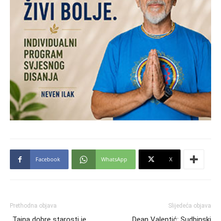
Facebook
WhatsApp
X
Prethodna objava
Slijedeća objava
„Tajna dobre starosti je
Dean Valentić: Sudbinski