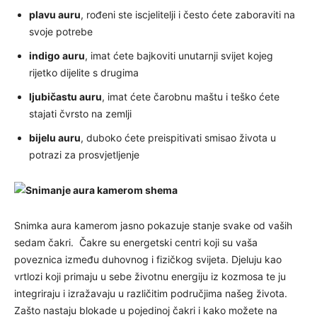
plavu auru
, rođeni ste iscjelitelji i često ćete zaboraviti na
svoje potrebe
indigo auru
, imat ćete bajkoviti unutarnji svijet kojeg
rijetko dijelite s drugima
ljubičastu auru
, imat ćete čarobnu maštu i teško ćete
stajati čvrsto na zemlji
bijelu auru
, duboko ćete preispitivati smisao života u
potrazi za prosvjetljenje
Snimka aura kamerom jasno pokazuje stanje svake od vaših
sedam čakri. Čakre su energetski centri koji su vaša
poveznica između duhovnog i fizičkog svijeta. Djeluju kao
vrtlozi koji primaju u sebe životnu energiju iz kozmosa te ju
integriraju i izražavaju u različitim područjima našeg života.
Zašto nastaju blokade u pojedinoj čakri i kako možete na