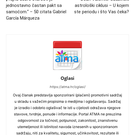
jednostavno častan pakt sa
astrološki ciklusi – U kojem
samoćom.“ – 50 citata Gabriel
ste periodu i što Vas čeka?
García Márqueza
Oglasi
https://atma.hr/oglasi/
Ovaj članak predstavlja sponzorirani (plaćeni) promotivni sadržaj
u skladu s važećim propisima o medijima i oglašavanju. Sadržaj
je izradio i odobrio oglašivač te isti u cijelosti odražava njegove
stavove, tvrdnje, ponude i informacije. Portal ATMA ne preuzima
odgovornost za točnost, potpunost, zakonitost, znanstvenu
utemeljenost ili istinitost navoda iznesenih u sponzoriranom
sadržaju, niti za kvalitetu, sigurnost, učinkovitost, rezultate ili