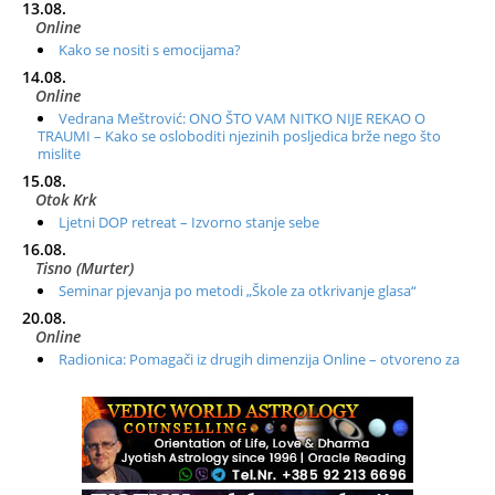
13.08.
Online
Kako se nositi s emocijama?
14.08.
Online
Vedrana Meštrović: ONO ŠTO VAM NITKO NIJE REKAO O
TRAUMI – Kako se osloboditi njezinih posljedica brže nego što
mislite
15.08.
Otok Krk
Ljetni DOP retreat – Izvorno stanje sebe
16.08.
Tisno (Murter)
Seminar pjevanja po metodi „Škole za otkrivanje glasa“
20.08.
Online
Radionica: Pomagači iz drugih dimenzija Online – otvoreno za
sve
21.08.
Zagreb+Online
Osnovni ThetaHealing® tečaj, Zagreb i Online
22.08.
Pula