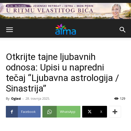
Otkrijte tajne ljubavnih
odnosa: Upisi u napredni
tečaj “Ljubavna astrologija /
Sinastrija”
By
Oglasi
-
28. travnja 2025.
129
Facebook
WhatsApp
X