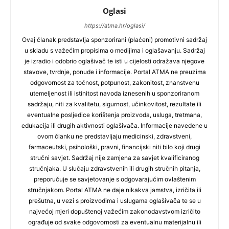
Oglasi
https://atma.hr/oglasi/
Ovaj članak predstavlja sponzorirani (plaćeni) promotivni sadržaj
u skladu s važećim propisima o medijima i oglašavanju. Sadržaj
je izradio i odobrio oglašivač te isti u cijelosti odražava njegove
stavove, tvrdnje, ponude i informacije. Portal ATMA ne preuzima
odgovornost za točnost, potpunost, zakonitost, znanstvenu
utemeljenost ili istinitost navoda iznesenih u sponzoriranom
sadržaju, niti za kvalitetu, sigurnost, učinkovitost, rezultate ili
eventualne posljedice korištenja proizvoda, usluga, tretmana,
edukacija ili drugih aktivnosti oglašivača. Informacije navedene u
ovom članku ne predstavljaju medicinski, zdravstveni,
farmaceutski, psihološki, pravni, financijski niti bilo koji drugi
stručni savjet. Sadržaj nije zamjena za savjet kvalificiranog
stručnjaka. U slučaju zdravstvenih ili drugih stručnih pitanja,
preporučuje se savjetovanje s odgovarajućim ovlaštenim
stručnjakom. Portal ATMA ne daje nikakva jamstva, izričita ili
prešutna, u vezi s proizvodima i uslugama oglašivača te se u
najvećoj mjeri dopuštenoj važećim zakonodavstvom izričito
ograđuje od svake odgovornosti za eventualnu materijalnu ili