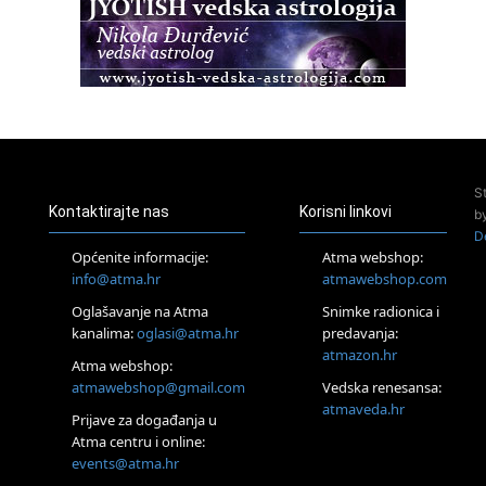
Access BARS®, otpusti stres
23.08.
Pula
Access Energetski Facelift®
24.08.
Zagreb
Pjesma srca / Zagreb
Online
S
Tečaj Višeg Vodstva, razvijanja intuicije i Akaša zapisa
Kontaktirajte nas
Korisni linkovi
b
26.08.
D
Online
Općenite informacije:
Atma webshop:
Postanite Nositelj Vibracije Nove Zemlje
info@atma.hr
atmawebshop.com
27.08.
Oglašavanje na Atma
Snimke radionica i
Visoko
kanalima:
oglasi@atma.hr
predavanja:
Alemka Dauskardt – Jednodnevna radionica sistemskih
konstelacija
atmazon.hr
Atma webshop:
29.08.
atmawebshop@gmail.com
Vedska renesansa:
Zagreb
atmaveda.hr
Prijave za događanja u
HOD PO ŽERAVICI – Seminar koji mijenja tijelo, duh i um
SoulFest – Festival glazbe, mudrosti i zajedništva
Atma centru i online:
events@atma.hr
Radoboj