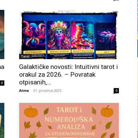
Tarot
na
Galaktičke novosti: Intuitivni tarot i
orakul za 2026. – Povratak
otpisanih,...
0
Atma
-
31. prosinca 2025.
0