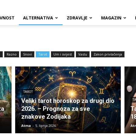
VNOST
ALTERNATIVA
ZDRAVLJE
MAGAZIN
a
Razno
Snovi
Tarot
Um i svijest
Vastu
Zakon privlačenja
TAROT
Veliki tarot horoskop za drugi dio
T
za
2026. – Prognoza za sve
T
znakove Zodijaka
1
Atma
-
5. lipnja 2026.
At