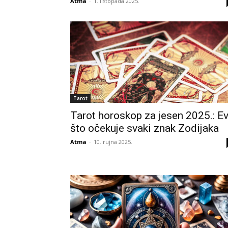
Atma
-
1. listopada 2025.
Tarot
Tarot horoskop za jesen 2025.: E
što očekuje svaki znak Zodijaka
Atma
-
10. rujna 2025.