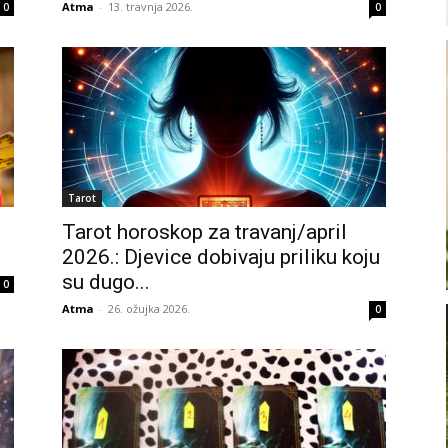
Atma
-
13. travnja 2026.
0
0
Tarot
Tarot horoskop za travanj/april
2026.: Djevice dobivaju priliku koju
su dugo...
0
Atma
-
26. ožujka 2026.
0