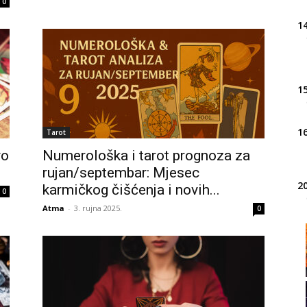
0
14
15
16
Tarot
vo
Numerološka i tarot prognoza za
rujan/septembar: Mjesec
20
karmičkog čišćenja i novih...
0
Atma
-
3. rujna 2025.
0
21
22