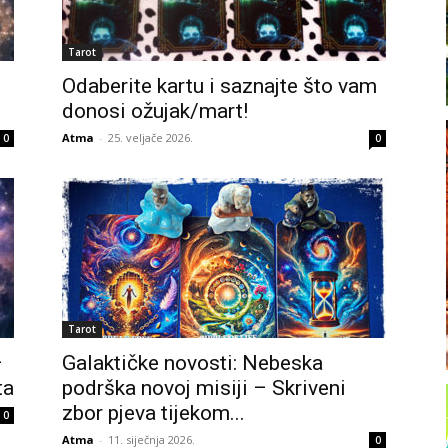
Tarot
Odaberite kartu i saznajte što vam
donosi ožujak/mart!
Atma
-
25. veljače 2026.
0
0
Tarot
–
Galaktičke novosti: Nebeska
ta
podrška novoj misiji – Skriveni
zbor pjeva tijekom...
0
Atma
-
11. siječnja 2026.
0