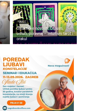
TAROT
Galaktičke novosti: Otpusti,
odluči, poravnaj – Intuitivni tarot i
orakul