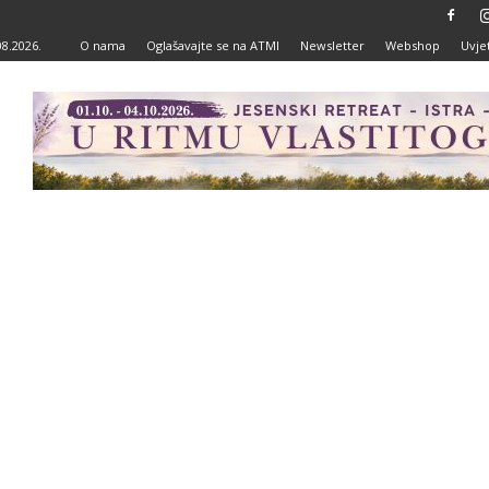
08.2026.
O nama
Oglašavajte se na ATMI
Newsletter
Webshop
Uvjet