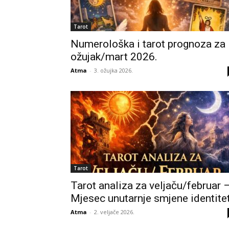
Tarot
Numerološka i tarot prognoza za
ožujak/mart 2026.
Atma
-
3. ožujka 2026.
Tarot
Tarot analiza za veljaču/februar 
Mjesec unutarnje smjene identite
Atma
-
2. veljače 2026.