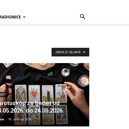
RADIONICE
ZADNJE OBJAVE
AROT
arotoskop za tjedan od
8.05.2026. do 24.05.2026.
ma
-
18. svibnja 2026.