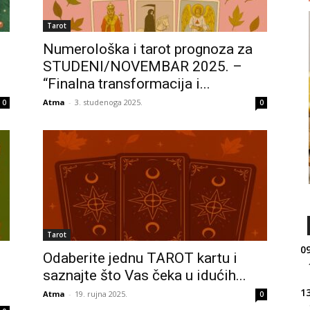
Tarot
Numerološka i tarot prognoza za
STUDENI/NOVEMBAR 2025. –
“Finalna transformacija i...
Atma
-
3. studenoga 2025.
0
0
Tarot
09
Odaberite jednu TAROT kartu i
saznajte što Vas čeka u idućih...
13
Atma
-
19. rujna 2025.
0