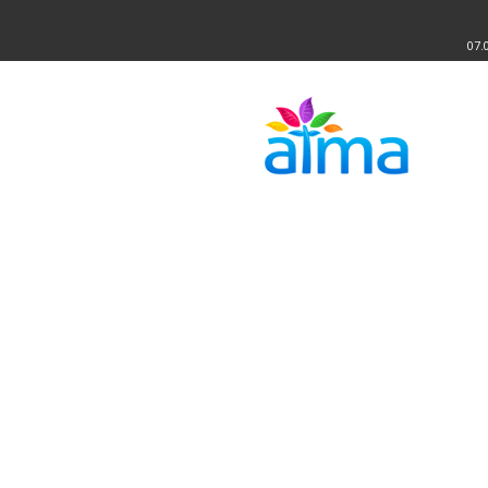
07.
Atma