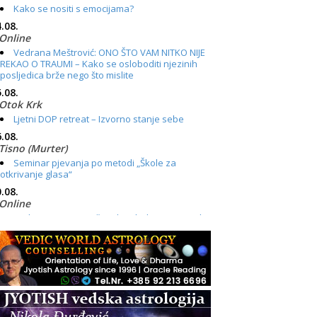
Kako se nositi s emocijama?
.08.
Online
Vedrana Meštrović: ONO ŠTO VAM NITKO NIJE
REKAO O TRAUMI – Kako se osloboditi njezinih
posljedica brže nego što mislite
.08.
Otok Krk
Ljetni DOP retreat – Izvorno stanje sebe
.08.
Tisno (Murter)
Seminar pjevanja po metodi „Škole za
otkrivanje glasa“
.08.
Online
Radionica: Pomagači iz drugih dimenzija Online
– otvoreno za sve
.08.
Zagreb+Online
Osnovni ThetaHealing® tečaj, Zagreb i Online
.08.
Pula