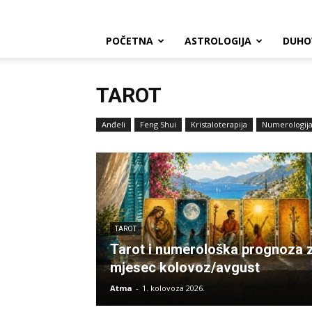
POČETNA
ASTROLOGIJA
DUHO
TAROT
Anđeli
Feng Shui
Kristaloterapija
Numerologij
TAROT
Tarot i numerološka prognoza 
mjesec kolovoz/avgust
Atma
-
1. kolovoza 2026.