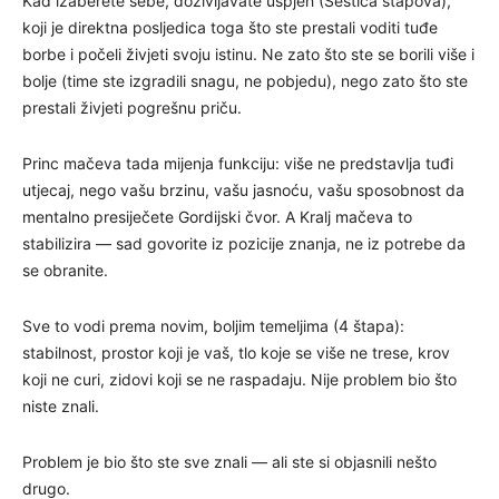
Kad izaberete sebe, doživljavate uspjeh (Šestica štapova),
koji je direktna posljedica toga što ste prestali voditi tuđe
borbe i počeli živjeti svoju istinu. Ne zato što ste se borili više i
bolje (time ste izgradili snagu, ne pobjedu), nego zato što ste
prestali živjeti pogrešnu priču.
Princ mačeva tada mijenja funkciju: više ne predstavlja tuđi
utjecaj, nego vašu brzinu, vašu jasnoću, vašu sposobnost da
mentalno presiječete Gordijski čvor. A Kralj mačeva to
stabilizira — sad govorite iz pozicije znanja, ne iz potrebe da
se obranite.
Sve to vodi prema novim, boljim temeljima (4 štapa):
stabilnost, prostor koji je vaš, tlo koje se više ne trese, krov
koji ne curi, zidovi koji se ne raspadaju. Nije problem bio što
niste znali.
Problem je bio što ste sve znali — ali ste si objasnili nešto
drugo.