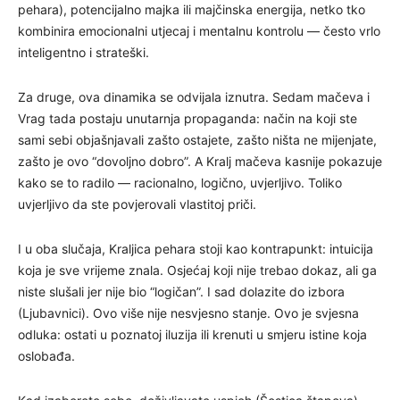
pehara), potencijalno majka ili majčinska energija, netko tko
kombinira emocionalni utjecaj i mentalnu kontrolu — često vrlo
inteligentno i strateški.
Za druge, ova dinamika se odvijala iznutra. Sedam mačeva i
Vrag tada postaju unutarnja propaganda: način na koji ste
sami sebi objašnjavali zašto ostajete, zašto ništa ne mijenjate,
zašto je ovo “dovoljno dobro”. A Kralj mačeva kasnije pokazuje
kako se to radilo — racionalno, logično, uvjerljivo. Toliko
uvjerljivo da ste povjerovali vlastitoj priči.
I u oba slučaja, Kraljica pehara stoji kao kontrapunkt: intuicija
koja je sve vrijeme znala. Osjećaj koji nije trebao dokaz, ali ga
niste slušali jer nije bio “logičan”. I sad dolazite do izbora
(Ljubavnici). Ovo više nije nesvjesno stanje. Ovo je svjesna
odluka: ostati u poznatoj iluzija ili krenuti u smjeru istine koja
oslobađa.