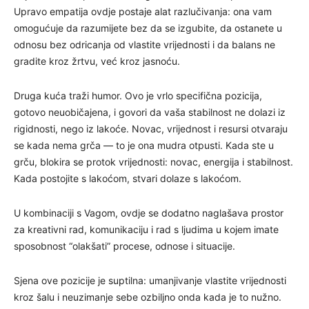
Upravo empatija ovdje postaje alat razlučivanja: ona vam
omogućuje da razumijete bez da se izgubite, da ostanete u
odnosu bez odricanja od vlastite vrijednosti i da balans ne
gradite kroz žrtvu, već kroz jasnoću.
Druga kuća traži humor. Ovo je vrlo specifična pozicija,
gotovo neuobičajena, i govori da vaša stabilnost ne dolazi iz
rigidnosti, nego iz lakoće. Novac, vrijednost i resursi otvaraju
se kada nema grča — to je ona mudra otpusti. Kada ste u
grču, blokira se protok vrijednosti: novac, energija i stabilnost.
Kada postojite s lakoćom, stvari dolaze s lakoćom.
U kombinaciji s Vagom, ovdje se dodatno naglašava prostor
za kreativni rad, komunikaciju i rad s ljudima u kojem imate
sposobnost “olakšati” procese, odnose i situacije.
Sjena ove pozicije je suptilna: umanjivanje vlastite vrijednosti
kroz šalu i neuzimanje sebe ozbiljno onda kada je to nužno.