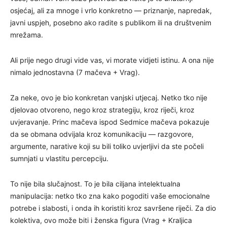
osjećaj, ali za mnoge i vrlo konkretno — priznanje, napredak,
javni uspjeh, posebno ako radite s publikom ili na društvenim
mrežama.
Ali prije nego drugi vide vas, vi morate vidjeti istinu. A ona nije
nimalo jednostavna (7 mačeva + Vrag).
Za neke, ovo je bio konkretan vanjski utjecaj. Netko tko nije
djelovao otvoreno, nego kroz strategiju, kroz riječi, kroz
uvjeravanje. Princ mačeva ispod Sedmice mačeva pokazuje
da se obmana odvijala kroz komunikaciju — razgovore,
argumente, narative koji su bili toliko uvjerljivi da ste počeli
sumnjati u vlastitu percepciju.
To nije bila slučajnost. To je bila ciljana intelektualna
manipulacija: netko tko zna kako pogoditi vaše emocionalne
potrebe i slabosti, i onda ih koristiti kroz savršene riječi. Za dio
kolektiva, ovo može biti i ženska figura (Vrag + Kraljica