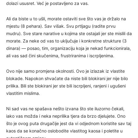
dolazi ususret. Već je postavljeno za vas.
Ali da biste u to ušli, morate ostaviti sve što vas je držalo na
mjestu (8 pehara). Sav višak. Svu prtljagu (radite prvu
mudru). Sve stare narative u kojima ste ostajali jer ste mislili da
morate. Za neke od vas to uključuje i konkretne strukture (3
dinara) — posao, tim, organizaciju koja je nekad funkcionirala,
ali vas sad čini skučenima, frustriranima i iscrpljenima.
Ovo nije samo promjena okolnosti. Ovo je izlazak iz vlastite
blokade. Napokon shvaćate da niste bili blokirani jer nije bilo
prilika. Bili ste blokirani jer ste bili iscrpljeni, ranjeni i ugušeni
vlastitim mislima.
Ni sad vas ne spašava nešto izvana što ste iluzorno čekali,
iako vas možda i neka neprilika tjera da brzo djelujete. Ono
što je ovog puta drugačije jest da vi odjednom koristite sav taj
kaos da se konačno oslobodite vlastitog kaosa i poletite u