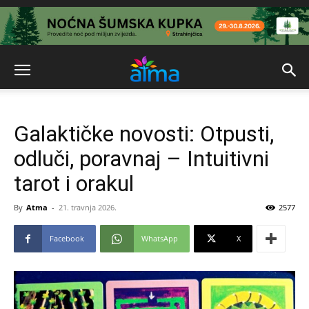
Galaktičke novosti: Otpusti,
odluči, poravnaj – Intuitivni
tarot i orakul
By
Atma
-
21. travnja 2026.
2577
Facebook
WhatsApp
X