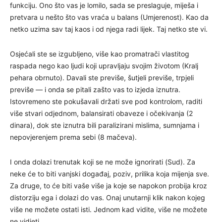
funkciju. Ono što vas je lomilo, sada se preslaguje, miješa i
pretvara u nešto što vas vraća u balans (Umjerenost). Kao da
netko uzima sav taj kaos i od njega radi lijek. Taj netko ste vi.
Osjećali ste se izgubljeno, više kao promatrači vlastitog
raspada nego kao ljudi koji upravljaju svojim životom (Kralj
pehara obrnuto). Davali ste previše, šutjeli previše, trpjeli
previše — i onda se pitali zašto vas to izjeda iznutra.
Istovremeno ste pokušavali držati sve pod kontrolom, raditi
više stvari odjednom, balansirati obaveze i očekivanja (2
dinara), dok ste iznutra bili paralizirani mislima, sumnjama i
nepovjerenjem prema sebi (8 mačeva).
I onda dolazi trenutak koji se ne može ignorirati (Sud). Za
neke će to biti vanjski događaj, poziv, prilika koja mijenja sve.
Za druge, to će biti vaše više ja koje se napokon probija kroz
distorziju ega i dolazi do vas. Onaj unutarnji klik nakon kojeg
više ne možete ostati isti. Jednom kad vidite, više ne možete
ne vidjeti.