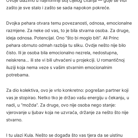
Ovdje ulazimo u najintimniji sloj cijelog čitanja — gdje se vidi
zašto je sve stalo i zašto se sada napokon pokreće.
Dvojka pehara otvara temu povezanosti, odnosa, emocionalne
razmjene. Za neke od vas, to je bila stvarna osoba. Za druge,
ideja odnosa. Potencijal. Ono “što bi moglo biti”. Ali Princ
pehara obrnuto odmah razbija tu sliku. Ovdje nešto nije bilo
čisto. Ili je osoba bila emocionalno nezrela, nedostupna,
neiskrena… ili ste vi bili uhvaćeni u projekciji. U romantičnoj
iluziji koja nema veze s vašim stvarnim emocionalnim
potrebama.
Za dio kolektiva, ovo je vrlo konkretno: pogrešan partner koji
vas je stopirao. Netko tko je držao vašu energiju u čekanju, u
nadi, u “možda”. Za druge, ovo nije osoba nego stanje:
vjerovanje u ljubav koja ne uzvraća, držanje za nešto što nije
stvarno.
I tu ulazi Kula. Nešto se događa što vas tjera da se uistinu