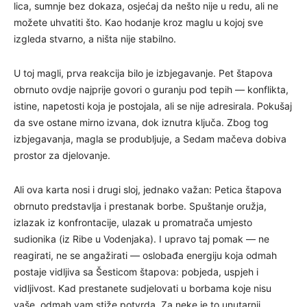
lica, sumnje bez dokaza, osjećaj da nešto nije u redu, ali ne
možete uhvatiti što. Kao hodanje kroz maglu u kojoj sve
izgleda stvarno, a ništa nije stabilno.
U toj magli, prva reakcija bilo je izbjegavanje. Pet štapova
obrnuto ovdje najprije govori o guranju pod tepih — konflikta,
istine, napetosti koja je postojala, ali se nije adresirala. Pokušaj
da sve ostane mirno izvana, dok iznutra ključa. Zbog tog
izbjegavanja, magla se produbljuje, a Sedam mačeva dobiva
prostor za djelovanje.
Ali ova karta nosi i drugi sloj, jednako važan: Petica štapova
obrnuto predstavlja i prestanak borbe. Spuštanje oružja,
izlazak iz konfrontacije, ulazak u promatrača umjesto
sudionika (iz Ribe u Vodenjaka). I upravo taj pomak — ne
reagirati, ne se angažirati — oslobađa energiju koja odmah
postaje vidljiva sa Šesticom štapova: pobjeda, uspjeh i
vidljivost. Kad prestanete sudjelovati u borbama koje nisu
vaše, odmah vam stiže potvrda. Za neke je to unutarnji