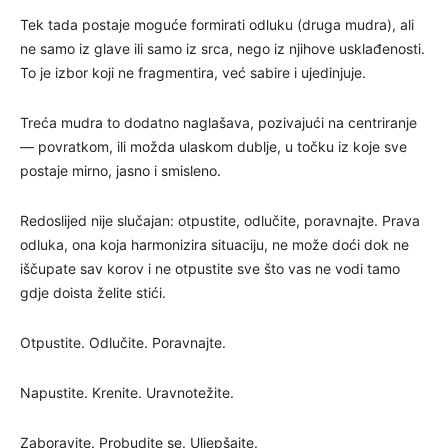
Tek tada postaje moguće formirati odluku (druga mudra), ali
ne samo iz glave ili samo iz srca, nego iz njihove usklađenosti.
To je izbor koji ne fragmentira, već sabire i ujedinjuje.
Treća mudra to dodatno naglašava, pozivajući na centriranje
— povratkom, ili možda ulaskom dublje, u točku iz koje sve
postaje mirno, jasno i smisleno.
Redoslijed nije slučajan: otpustite, odlučite, poravnajte. Prava
odluka, ona koja harmonizira situaciju, ne može doći dok ne
iščupate sav korov i ne otpustite sve što vas ne vodi tamo
gdje doista želite stići.
Otpustite. Odlučite. Poravnajte.
Napustite. Krenite. Uravnotežite.
Zaboravite. Probudite se. Uljepšajte.