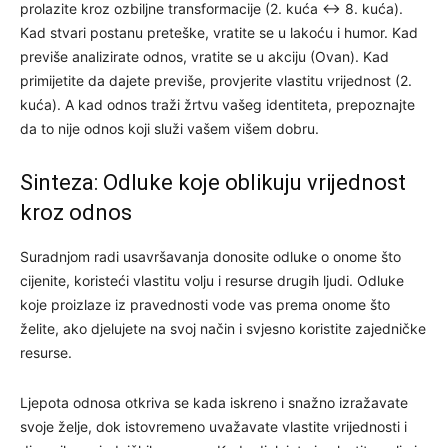
prolazite kroz ozbiljne transformacije (2. kuća ↔ 8. kuća).
Kad stvari postanu preteške, vratite se u lakoću i humor. Kad
previše analizirate odnos, vratite se u akciju (Ovan). Kad
primijetite da dajete previše, provjerite vlastitu vrijednost (2.
kuća). A kad odnos traži žrtvu vašeg identiteta, prepoznajte
da to nije odnos koji služi vašem višem dobru.
Sinteza: Odluke koje oblikuju vrijednost
kroz odnos
Suradnjom radi usavršavanja donosite odluke o onome što
cijenite, koristeći vlastitu volju i resurse drugih ljudi. Odluke
koje proizlaze iz pravednosti vode vas prema onome što
želite, ako djelujete na svoj način i svjesno koristite zajedničke
resurse.
Ljepota odnosa otkriva se kada iskreno i snažno izražavate
svoje želje, dok istovremeno uvažavate vlastite vrijednosti i