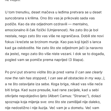
U tom trenutku, deset mačeva u leđima pretvara se u deset
suncobrana s krilima. Ono što vas je prikovalo sada vas
podiže. Kao da ste odjednom ozdravili — mentalno,
emocionalno ili čak fizički (Umjerenost). Ne zato što je bol
nestala, nego zato što vas više ne ograničava. Dobili ste novi
fokus i krećete se brzinom munje. Kao pas koji bježi s lanca
kad ga oslobodite. Ne zato što ste odjednom jači (a naravno
da jeste), nego zato što više niste vezani. I dok se to događa,
pogled vam se pomiče prema naprijed (3 štapa).
Po prvi put stvarno vidite što je pred vama
(I can see clearly
now the rain has stopped, I can see all obstacles in my way..),
a ne što ostavljate iza sebe. Koga briga, nikad vas više neće
biti briga. Kad suze presuše, kad rane zacijele, kad u sebi
otkrijete nepobjedivo ljeto (Albert Camus: “Stranac”), dolazi
spoznaja koja mijenja sve: ono što ste zamišljali nije daleko,
nije nedostižno i nije iluzija. Već vam je u dometu. Već vam