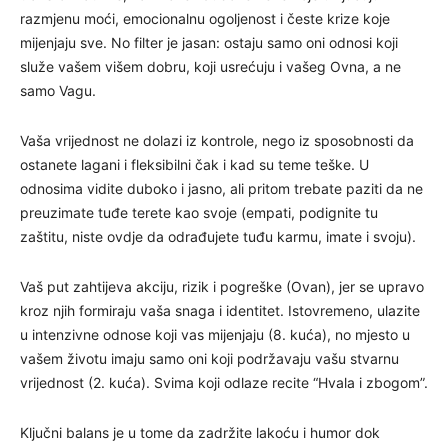
razmjenu moći, emocionalnu ogoljenost i česte krize koje
mijenjaju sve. No filter je jasan: ostaju samo oni odnosi koji
služe vašem višem dobru, koji usrećuju i vašeg Ovna, a ne
samo Vagu.
Vaša vrijednost ne dolazi iz kontrole, nego iz sposobnosti da
ostanete lagani i fleksibilni čak i kad su teme teške. U
odnosima vidite duboko i jasno, ali pritom trebate paziti da ne
preuzimate tuđe terete kao svoje (empati, podignite tu
zaštitu, niste ovdje da odrađujete tuđu karmu, imate i svoju).
Vaš put zahtijeva akciju, rizik i pogreške (Ovan), jer se upravo
kroz njih formiraju vaša snaga i identitet. Istovremeno, ulazite
u intenzivne odnose koji vas mijenjaju (8. kuća), no mjesto u
vašem životu imaju samo oni koji podržavaju vašu stvarnu
vrijednost (2. kuća). Svima koji odlaze recite “Hvala i zbogom”.
Ključni balans je u tome da zadržite lakoću i humor dok