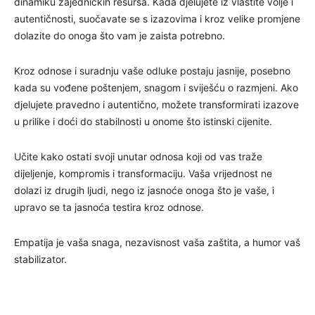
dinamiku zajedničkih resursa. Kada djelujete iz vlastite volje i
autentičnosti, suočavate se s izazovima i kroz velike promjene
dolazite do onoga što vam je zaista potrebno.
Kroz odnose i suradnju vaše odluke postaju jasnije, posebno
kada su vođene poštenjem, snagom i sviješću o razmjeni. Ako
djelujete pravedno i autentično, možete transformirati izazove
u prilike i doći do stabilnosti u onome što istinski cijenite.
Učite kako ostati svoji unutar odnosa koji od vas traže
dijeljenje, kompromis i transformaciju. Vaša vrijednost ne
dolazi iz drugih ljudi, nego iz jasnoće onoga što je vaše, i
upravo se ta jasnoća testira kroz odnose.
Empatija je vaša snaga, nezavisnost vaša zaštita, a humor vaš
stabilizator.