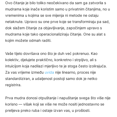
Ovo čitanje je bilo toliko neočekivano da sam ga zatvorila s
mudrama koje inače koristim samo u privatnim čitanjima, no u
vremenima u kojima se sve mijenja ni metode ne ostaju
netaknute. Upravo su one prve koje se transformiraju pa sad,
dok slažem čitanje za objavljivanje, započinjem upravo s
mudrama koje tako operacionaliziraju čitanje. One su alat s
kojim možete odmah raditi.
Vaše tijelo dovršava ono što je duh već pokrenuo. Kao
kolektiv, djelujete praktično, konkretno i strpljivo, ali s
intuicijom koja nadilazi mjerljivo te je stoga često izolirajuća.
Za vas vrijeme između
uvida
nije linearno, proces nije
standardiziran, a udaljenost postoji samo dok je netko
registrira.
Prva mudra donosi otpuštanje i napuštanje svega što više nije
korisno — višak koji se više ne može nositi jednostavno se
prelijeva preko ruba i ostaje izvan vas, u prošlosti.