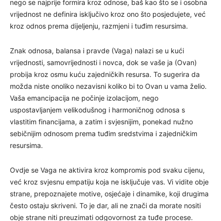
nego se najprije formira kroz odnose, baš kao što se i osobna
vrijednost ne definira isključivo kroz ono što posjedujete, već
kroz odnos prema dijeljenju, razmjeni i tuđim resursima.
Znak odnosa, balansa i pravde (Vaga) nalazi se u kući
vrijednosti, samovrijednosti i novca, dok se vaše ja (Ovan)
probija kroz osmu kuću zajedničkih resursa. To sugerira da
možda niste onoliko nezavisni koliko bi to Ovan u vama želio.
Vaša emancipacija ne počinje izolacijom, nego
uspostavljanjem velikodušnog i harmoničnog odnosa s
vlastitim financijama, a zatim i svjesnijim, ponekad nužno
sebičnijim odnosom prema tuđim sredstvima i zajedničkim
resursima.
Ovdje se Vaga ne aktivira kroz kompromis pod svaku cijenu,
već kroz svjesnu empatiju koja ne isključuje vas. Vi vidite obje
strane, prepoznajete motive, osjećaje i dinamike, koji drugima
često ostaju skriveni. To je dar, ali ne znači da morate nositi
obje strane niti preuzimati odgovornost za tuđe procese.