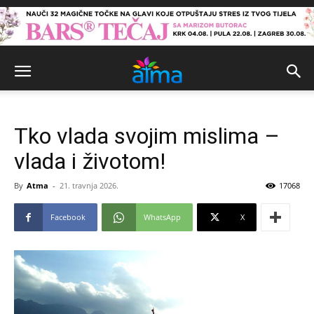
Tko vlada svojim mislima –
vlada i životom!
By
Atma
-
21. travnja 2026.
17068
Facebook
WhatsApp
X