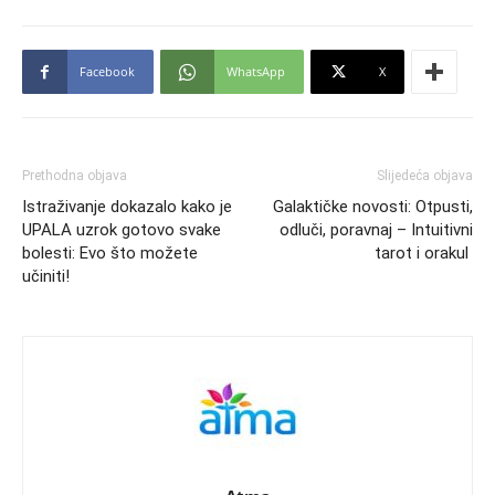
Facebook
WhatsApp
X
Prethodna objava
Slijedeća objava
Istraživanje dokazalo kako je
Galaktičke novosti: Otpusti,
UPALA uzrok gotovo svake
odluči, poravnaj – Intuitivni
bolesti: Evo što možete
tarot i orakul
učiniti!