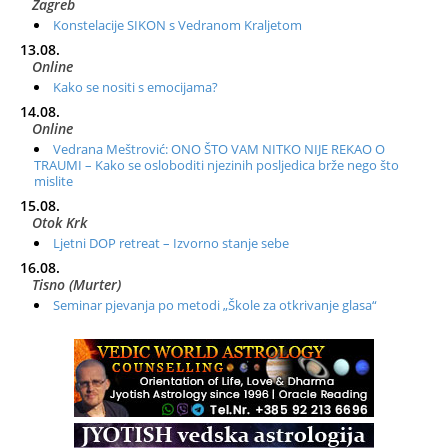
Zagreb
Konstelacije SIKON s Vedranom Kraljetom
13.08.
Online
Kako se nositi s emocijama?
14.08.
Online
Vedrana Meštrović: ONO ŠTO VAM NITKO NIJE REKAO O
TRAUMI – Kako se osloboditi njezinih posljedica brže nego što
mislite
15.08.
Otok Krk
Ljetni DOP retreat – Izvorno stanje sebe
16.08.
Tisno (Murter)
Seminar pjevanja po metodi „Škole za otkrivanje glasa“
20.08.
Online
Radionica: Pomagači iz drugih dimenzija Online – otvoreno za
sve
21.08.
Zagreb+Online
Osnovni ThetaHealing® tečaj, Zagreb i Online