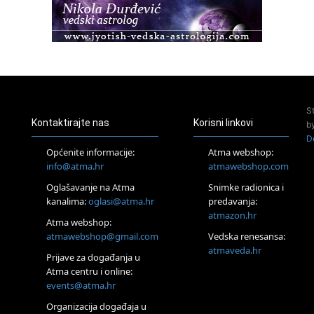
22.08.
Pula
Access BARS®, otpusti stres
23.08.
Pula
Access Energetski Facelift®
24.08.
S
Zagreb
Kontaktirajte nas
Korisni linkovi
b
Pjesma srca / Zagreb
D
Online
Općenite informacije:
Atma webshop:
Tečaj Višeg Vodstva, razvijanja intuicije i Akaša zapisa
info@atma.hr
atmawebshop.com
26.08.
Oglašavanje na Atma
Snimke radionica i
Online
kanalima:
oglasi@atma.hr
predavanja:
Postanite Nositelj Vibracije Nove Zemlje
atmazon.hr
27.08.
Atma webshop:
Visoko
atmawebshop@gmail.com
Vedska renesansa:
Alemka Dauskardt – Jednodnevna radionica sistemskih
atmaveda.hr
Prijave za događanja u
konstelacija
Atma centru i online:
29.08.
events@atma.hr
Zagreb
HOD PO ŽERAVICI – Seminar koji mijenja tijelo, duh i um
Organizacija događaja u
SoulFest – Festival glazbe, mudrosti i zajedništva