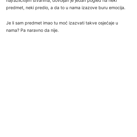
najrazličitijim stvarima, dovoljan je jedan pogled na neki
predmet, neki predio, a da to u nama izazove buru emocija.
Je li sam predmet imao tu moć izazvati takve osjećaje u
nama? Pa naravno da nije.