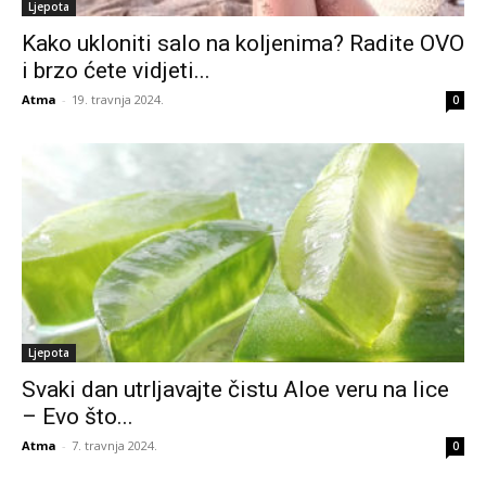
Ljepota
Kako ukloniti salo na koljenima? Radite OVO
i brzo ćete vidjeti...
Atma
-
19. travnja 2024.
0
Ljepota
Svaki dan utrljavajte čistu Aloe veru na lice
– Evo što...
Atma
-
7. travnja 2024.
0