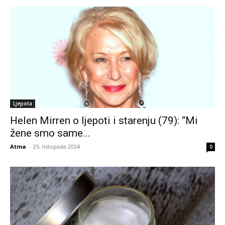
Ljepota
Helen Mirren o ljepoti i starenju (79): “Mi
žene smo same...
Atma
-
25. listopada 2024.
0