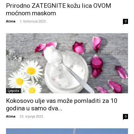
Prirodno ZATEGNITE kožu lica OVOM
moćnom maskom
Atma
-
1. kolovoza 2023.
0
Ljepota
Kokosovo ulje vas može pomladiti za 10
godina u samo dva...
Atma
-
25. srpnja 2023.
0