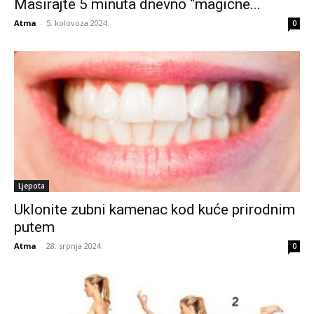
Masirajte 5 minuta dnevno “magične...
Atma
-
5. kolovoza 2024.
0
Ljepota
Uklonite zubni kamenac kod kuće prirodnim
putem
Atma
-
28. srpnja 2024.
0