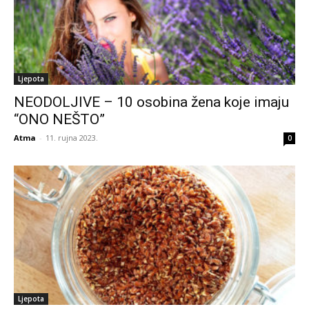
Ljepota
NEODOLJIVE – 10 osobina žena koje imaju
“ONO NEŠTO”
Atma
-
11. rujna 2023.
0
Ljepota