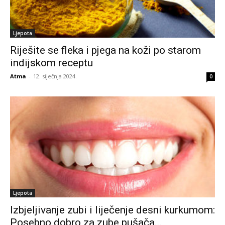
Ljepota
Riješite se fleka i pjega na koži po starom
indijskom receptu
Atma
-
12. siječnja 2024.
0
Ljepota
Izbjeljivanje zubi i liječenje desni kurkumom:
Posebno dobro za zube pušača...