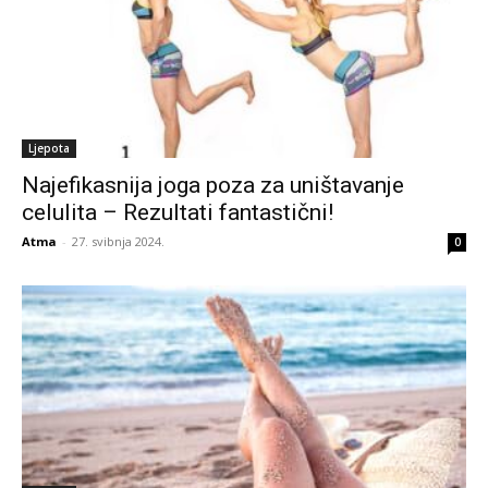
Ljepota
Najefikasnija joga poza za uništavanje
celulita – Rezultati fantastični!
Atma
-
27. svibnja 2024.
0