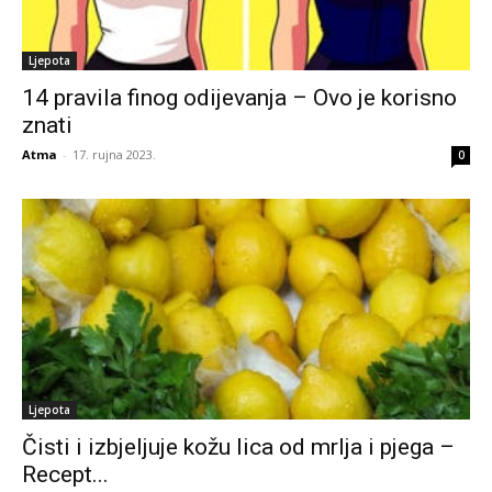
Ljepota
14 pravila finog odijevanja – Ovo je korisno
znati
Atma
-
17. rujna 2023.
0
Ljepota
Čisti i izbjeljuje kožu lica od mrlja i pjega –
Recept...