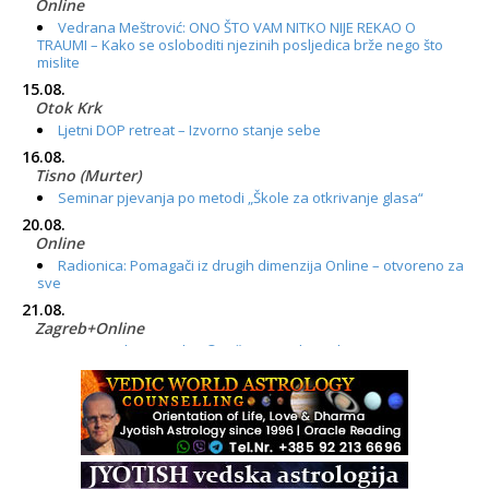
Online
Vedrana Meštrović: ONO ŠTO VAM NITKO NIJE REKAO O
TRAUMI – Kako se osloboditi njezinih posljedica brže nego što
mislite
15.08.
Otok Krk
Ljetni DOP retreat – Izvorno stanje sebe
16.08.
Tisno (Murter)
Seminar pjevanja po metodi „Škole za otkrivanje glasa“
20.08.
Online
Radionica: Pomagači iz drugih dimenzija Online – otvoreno za
sve
21.08.
Zagreb+Online
Osnovni ThetaHealing® tečaj, Zagreb i Online
22.08.
Zagreb
Osnovna radionica za izscjeljivanje pranom (Basic Pranic
Healing course)
Pula
Access BARS®, otpusti stres