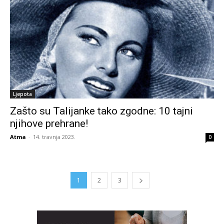
Ljepota
Zašto su Talijanke tako zgodne: 10 tajni
njihove prehrane!
Atma
-
14. travnja 2023.
0
1
2
3