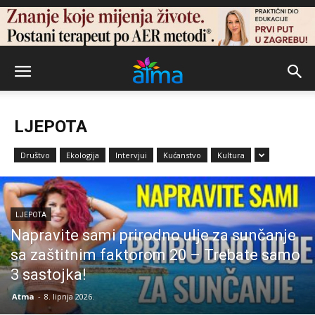
LJEPOTA
Društvo
Ekologija
Intervjui
Kućanstvo
Kultura
LJEPOTA
Napravite sami prirodno ulje za sunčanje
sa zaštitnim faktorom 20 – Trebate samo
3 sastojka!
Atma
-
8. lipnja 2026.