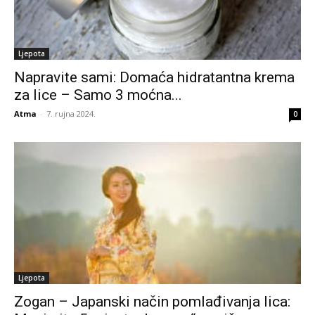
Ljepota
Napravite sami: Domaća hidratantna krema
za lice – Samo 3 moćna...
Atma
-
7. rujna 2024.
0
Ljepota
Zogan – Japanski način pomlađivanja lica: