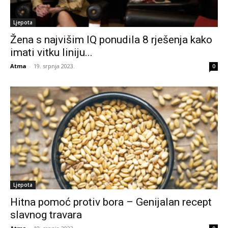
Ljepota
Žena s najvišim IQ ponudila 8 rješenja kako
imati vitku liniju...
Atma
-
19. srpnja 2023.
0
Ljepota
Hitna pomoć protiv bora – Genijalan recept
slavnog travara