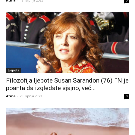
Atma
-
18. srpnja 2023.
0
Ljepota
Filozofija ljepote Susan Sarandon (76): “Nije
poanta da izgledate sjajno, već...
Atma
-
23. lipnja 2023.
0