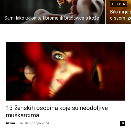
LJEPOTA
Bilo mi j
Sami lako uklonite fibrome ili bradavice s kože
o svom iz
13 ženskih osobina koje su neodoljive
muškarcima
Atma
-
16. studenoga 2024.
0