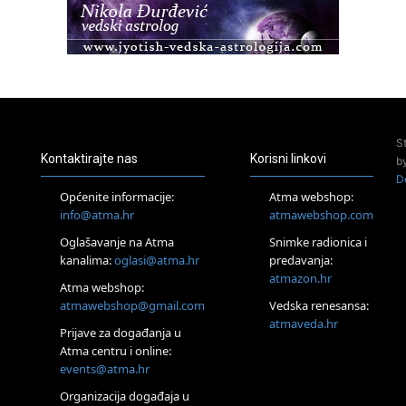
23.08.
Pula
Access Energetski Facelift®
24.08.
Zagreb
Pjesma srca / Zagreb
Online
S
Tečaj Višeg Vodstva, razvijanja intuicije i Akaša zapisa
Kontaktirajte nas
Korisni linkovi
b
25.08.
D
Online
Općenite informacije:
Atma webshop:
Upisi u program Profesionalni hipnoterapeut — nova
info@atma.hr
atmawebshop.com
generacija kreće 25.08. 2026.
26.08.
Oglašavanje na Atma
Snimke radionica i
Online
kanalima:
oglasi@atma.hr
predavanja:
Postanite Nositelj Vibracije Nove Zemlje
atmazon.hr
Atma webshop:
Škola BaZi – put prema dubljem razumijevanju sebe
atmawebshop@gmail.com
Vedska renesansa:
27.08.
atmaveda.hr
Visoko
Prijave za događanja u
Alemka Dauskardt – Jednodnevna radionica sistemskih
Atma centru i online:
konstelacija
events@atma.hr
28.08.
Organizacija događaja u
Online