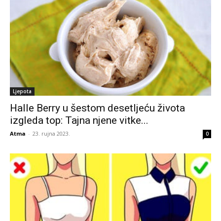
Ljepota
Halle Berry u šestom desetljeću života
izgleda top: Tajna njene vitke...
Atma
-
23. rujna 2023.
0