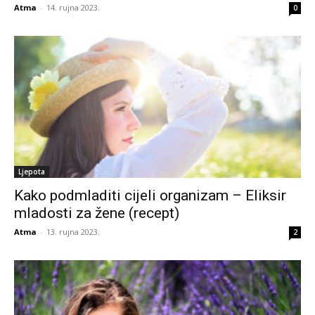
Atma
-
14. rujna 2023.
0
Ljepota
Kako podmladiti cijeli organizam – Eliksir
mladosti za žene (recept)
Atma
-
13. rujna 2023.
2