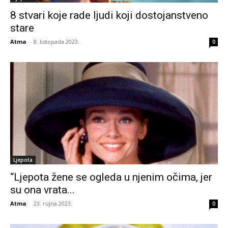
8 stvari koje rade ljudi koji dostojanstveno
stare
Atma
-
8. listopada 2023.
0
Ljepota
“Ljepota žene se ogleda u njenim očima, jer
su ona vrata...
Atma
-
23. rujna 2023.
0