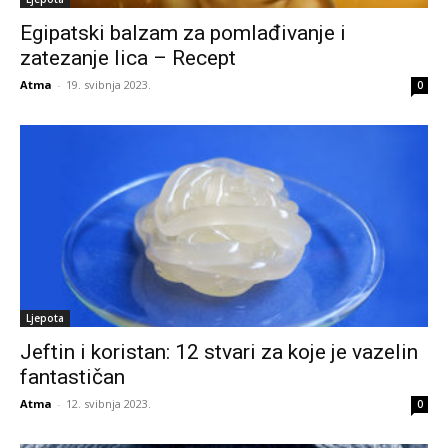
Egipatski balzam za pomlađivanje i
zatezanje lica – Recept
Atma
-
19. svibnja 2023.
0
Ljepota
Jeftin i koristan: 12 stvari za koje je vazelin
fantastičan
Atma
-
12. svibnja 2023.
0