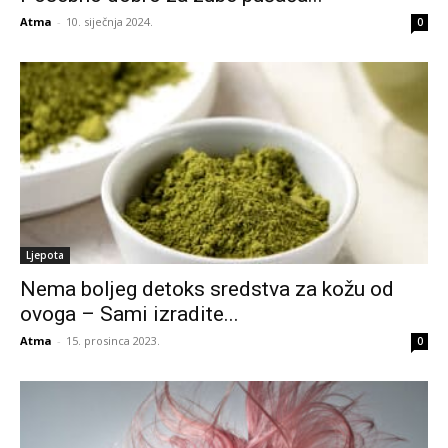
Atma
-
10. siječnja 2024.
0
Ljepota
Nema boljeg detoks sredstva za kožu od
ovoga – Sami izradite...
Atma
-
15. prosinca 2023.
0