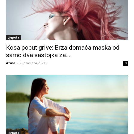
Ljepota
Kosa poput grive: Brza domaća maska ​​od
samo dva sastojka za...
Atma
-
9. prosinca 2023.
0
Ljepota