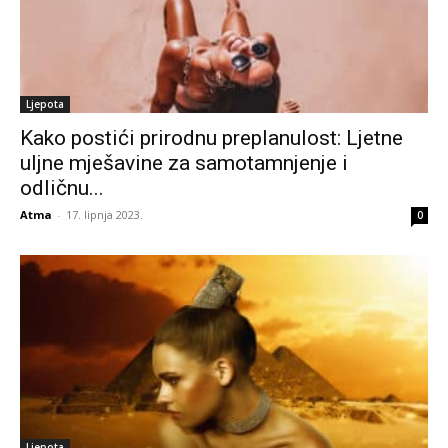
Ljepota
Kako postići prirodnu preplanulost: Ljetne
uljne mješavine za samotamnjenje i
odličnu...
Atma
-
17. lipnja 2023.
0
Ljepota