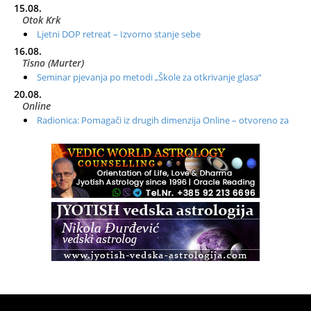
15.08.
Otok Krk
Ljetni DOP retreat – Izvorno stanje sebe
16.08.
Tisno (Murter)
Seminar pjevanja po metodi „Škole za otkrivanje glasa“
20.08.
Online
Radionica: Pomagači iz drugih dimenzija Online – otvoreno za
sve
21.08.
Zagreb+Online
Osnovni ThetaHealing® tečaj, Zagreb i Online
22.08.
Zagreb
Osnovna radionica za izscjeljivanje pranom (Basic Pranic
Healing course)
Pula
Access BARS®, otpusti stres
23.08.
Pula
Access Energetski Facelift®