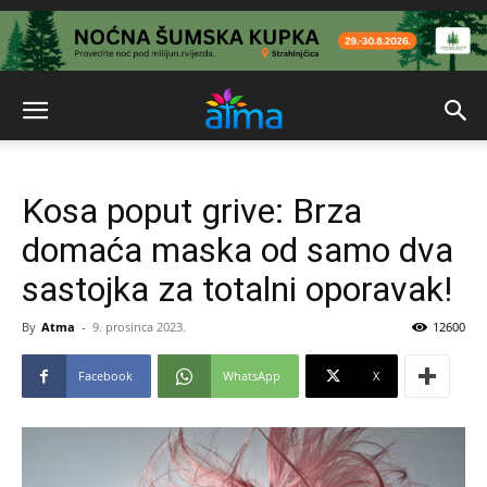
Kosa poput grive: Brza
domaća maska ​​od samo dva
sastojka za totalni oporavak!
By
Atma
-
9. prosinca 2023.
12600
Facebook
WhatsApp
X