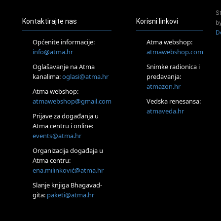
24.08.
S
Zagreb
Kontaktirajte nas
Korisni linkovi
b
Pjesma srca / Zagreb
D
Online
Općenite informacije:
Atma webshop:
Tečaj Višeg Vodstva, razvijanja intuicije i Akaša zapisa
info@atma.hr
atmawebshop.com
25.08.
Oglašavanje na Atma
Snimke radionica i
Online
kanalima:
oglasi@atma.hr
predavanja:
Upisi u program Profesionalni hipnoterapeut — nova
generacija kreće 25.08. 2026.
atmazon.hr
Atma webshop:
26.08.
atmawebshop@gmail.com
Vedska renesansa:
Online
atmaveda.hr
Postanite Nositelj Vibracije Nove Zemlje
Prijave za događanja u
Atma centru i online:
27.08.
events@atma.hr
Visoko
Alemka Dauskardt – Jednodnevna radionica sistemskih
Organizacija događaja u
konstelacija
Atma centru:
29.08.
ena.milinković@atma.hr
Zagreb
HOD PO ŽERAVICI – Seminar koji mijenja tijelo, duh i um
Slanje knjiga Bhagavad-
SoulFest – Festival glazbe, mudrosti i zajedništva
gita:
paketi@atma.hr
Radoboj
Noćna šumska kupka