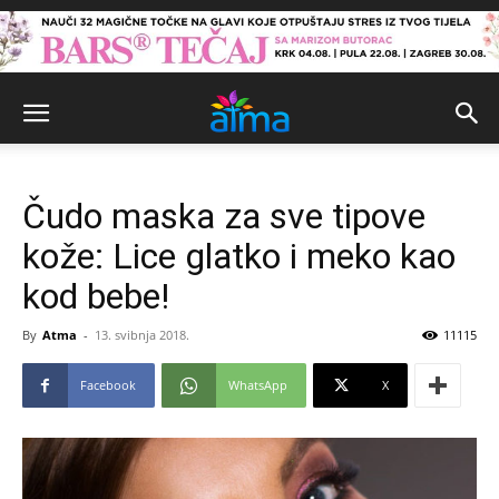
Čudo maska za sve tipove
kože: Lice glatko i meko kao
kod bebe!
By
Atma
-
13. svibnja 2018.
11115
Facebook
WhatsApp
X