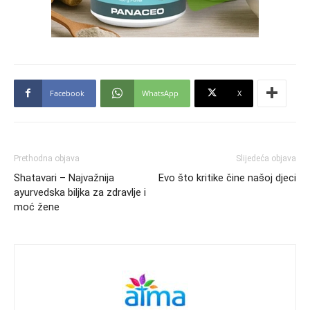
Facebook
WhatsApp
X
Prethodna objava
Slijedeća objava
Shatavari – Najvažnija
Evo što kritike čine našoj djeci
ayurvedska biljka za zdravlje i
moć žene