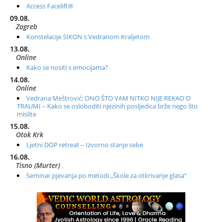
Access Facelift®
09.08.
Zagreb
Konstelacije SIKON s Vedranom Kraljetom
13.08.
Online
Kako se nositi s emocijama?
14.08.
Online
Vedrana Meštrović: ONO ŠTO VAM NITKO NIJE REKAO O
TRAUMI – Kako se osloboditi njezinih posljedica brže nego što
mislite
15.08.
Otok Krk
Ljetni DOP retreat – Izvorno stanje sebe
16.08.
Tisno (Murter)
Seminar pjevanja po metodi „Škole za otkrivanje glasa“
20.08.
Online
Radionica: Pomagači iz drugih dimenzija Online – otvoreno za
sve