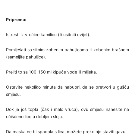
Priprema:
Istresti iz vrećice kamilicu (ili usitniti cvijet).
Pomiješati sa sitnim zobenim pahuljicama ili zobenim brašnom
(sameljite pahuljice).
Preliti to sa 100-150 ml kipuće vode ili mlijeka.
Ostavite nekoliko minuta da nabubri, da se pretvori u gušću
smjesu.
Dok je još topla (čak i malo vruća), ovu smjesu nanesite na
očišćeno lice u debljem sloju.
Da maska ne bi spadala s lica, možete preko nje staviti gazu.