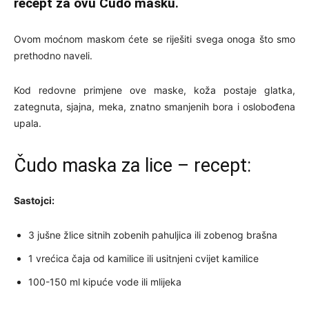
recept za ovu Čudo masku.
Ovom moćnom maskom ćete se riješiti svega onoga što smo
prethodno naveli.
Kod redovne primjene ove maske, koža postaje glatka,
zategnuta, sjajna, meka, znatno smanjenih bora i oslobođena
upala.
Čudo maska za lice – recept:
Sastojci:
3 jušne žlice sitnih zobenih pahuljica ili zobenog brašna
1 vrećica čaja od kamilice ili usitnjeni cvijet kamilice
100-150 ml kipuće vode ili mlijeka