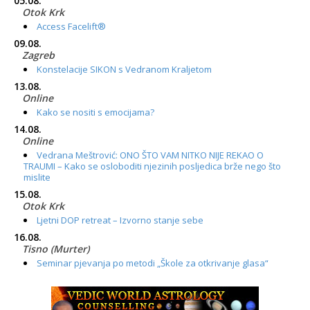
05.08.
Otok Krk
Access Facelift®
09.08.
Zagreb
Konstelacije SIKON s Vedranom Kraljetom
13.08.
Online
Kako se nositi s emocijama?
14.08.
Online
Vedrana Meštrović: ONO ŠTO VAM NITKO NIJE REKAO O
TRAUMI – Kako se osloboditi njezinih posljedica brže nego što
mislite
15.08.
Otok Krk
Ljetni DOP retreat – Izvorno stanje sebe
16.08.
Tisno (Murter)
Seminar pjevanja po metodi „Škole za otkrivanje glasa“
20.08.
Online
Radionica: Pomagači iz drugih dimenzija Online – otvoreno za