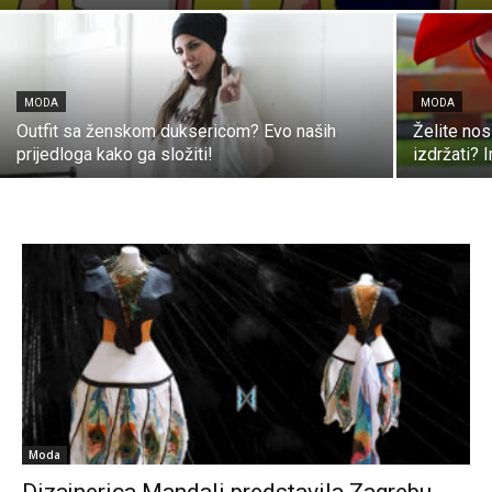
MODA
MODA
Outfit sa ženskom duksericom? Evo naših
Želite nos
prijedloga kako ga složiti!
izdržati? 
Moda