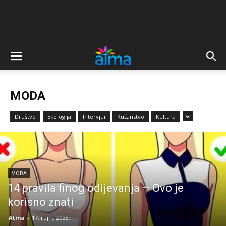
MODA
Društvo
Ekologija
Intervjui
Kućanstvo
Kultura
MODA
14 pravila finog odijevanja – Ovo je
korisno znati
Atma
-
17. rujna 2023.