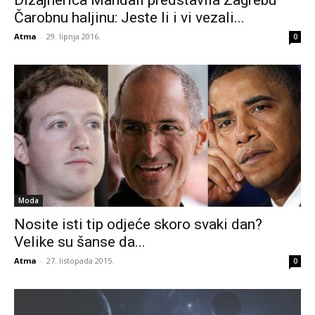
Dizajnerica Mandali predstavila Zagrebu
Čarobnu haljinu: Jeste li i vi vezali...
Atma
-
29. lipnja 2016.
0
Moda
Nosite isti tip odjeće skoro svaki dan?
Velike su šanse da...
Atma
-
27. listopada 2015.
0