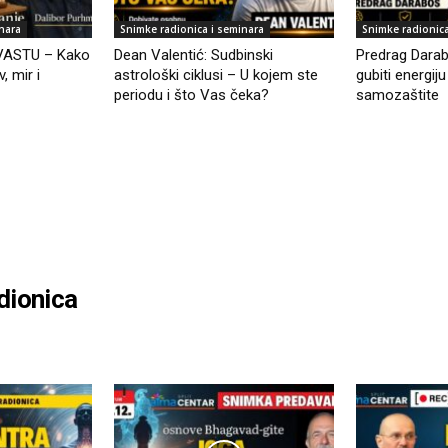
nara
Snimke radionica i seminara
Snimke radionica
 VASTU – Kako
Dean Valentić: Sudbinski
Predrag Darab
, mir i
astrološki ciklusi – U kojem ste
gubiti energij
periodu i što Vas čeka?
samozaštite
dionica