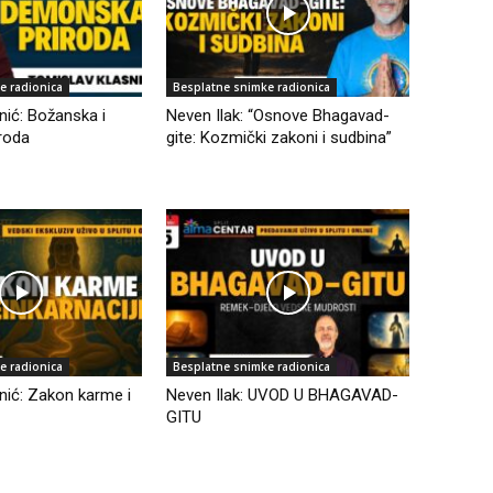
e radionica
Besplatne snimke radionica
nić: Božanska i
Neven Ilak: “Osnove Bhagavad-
roda
gite: Kozmički zakoni i sudbina”
e radionica
Besplatne snimke radionica
nić: Zakon karme i
Neven Ilak: UVOD U BHAGAVAD-
GITU