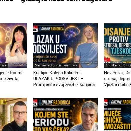
nara
Snimke radionica i seminara
Snimke radionica
ljenje traume
Kristijan Kolega Kakudmi:
Neven Ilak: Di
ine života
ULAZAK U PODSVIJEST –
stresa, depres
Promijenite svoj život iz korijena
Vježbe i tehni