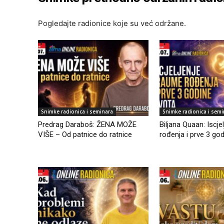
Pogledajte radionice koje su već održane.
Snimke radionica i seminara
Snimke radionica i semi
Predrag Daraboš: ŽENA MOŽE
Biljana Quaan: Iscje
VIŠE – Od patnice do ratnice
rođenja i prve 3 god