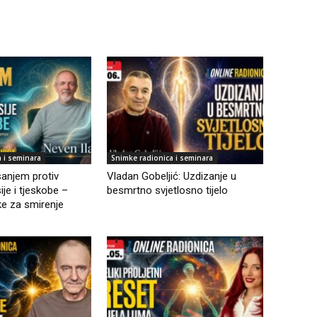
 i seminara
Snimke radionica i seminara
sanjem protiv
Vladan Gobeljić: Uzdizanje u
ije i tjeskobe –
besmrtno svjetlosno tijelo
ke za smirenje