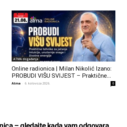
ATMA događanja
Online radionica | Milan Nikolić Izano:
PROBUDI VIŠU SVIJEST – Praktične...
Atma
-
6. kolovoza 2026.
0
nica – gledajte kada vam odgovara