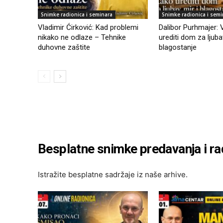
Snimke radionica i seminara
Snimke radionica i semi
Vladimir Ćirković: Kad problemi
Dalibor Purhmajer:
nikako ne odlaze – Tehnike
urediti dom za ljubav
duhovne zaštite
blagostanje
Besplatne snimke predavanja i ra
Istražite besplatne sadržaje iz naše arhive.