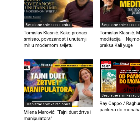
Besplatne snimke radionica
Besplatne snimke radio
Tomislav Klasnić: Kako pronaći
Tomislav Klasnić: M
smisao, povezanost i unutarnji
meditacija – Najmo
mir u modernom svijetu
praksa Kali yuge
Besplatne snimke radio
Ray Cappo / Raghun
Besplatne snimke radionica
pankera do monaha
Milena Marović: “Tajni duet žrtve i
manipulatora”