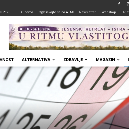
08.2026.
O nama
Oglašavajte se na ATMI
Newsletter
Webshop
Uvjet
VNOST
ALTERNATIVA
ZDRAVLJE
MAGAZIN