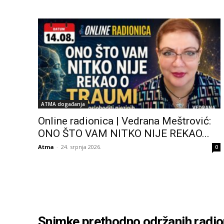
ATMA događanja
Online radionica | Vedrana Meštrović:
ONO ŠTO VAM NITKO NIJE REKAO...
Atma
-
24. srpnja 2026.
0
Snimke prethodno održanih radio