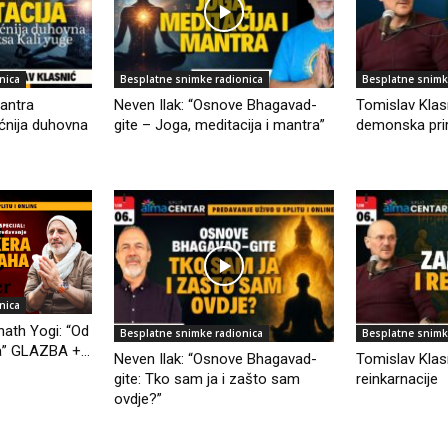
nica
Besplatne snimke radionica
Besplatne snimk
antra
Neven Ilak: “Osnove Bhagavad-
Tomislav Klas
ćnija duhovna
gite – Joga, meditacija i mantra”
demonska pri
nica
ath Yogi: “Od
Besplatne snimke radionica
Besplatne snimk
” GLAZBA +...
Neven Ilak: “Osnove Bhagavad-
Tomislav Klas
gite: Tko sam ja i zašto sam
reinkarnacije
ovdje?”