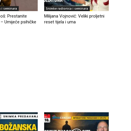
 i seminara
Snimke radionica i seminara
oš: Prestanite
Milijana Vojnović: Veliki proljetni
u – Umijeće psihičke
reset tijela i uma