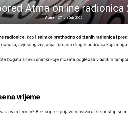
ored Atma online radionica
Atma
-
27. siječnja 2025.
e radionice
, kao i
snimke prethodno održanih radionica i pre
e, odnosa, svjesnog življenja i brojnih drugih područja koja mogu
ažite bogatu arhivu snimki koje možete pogledati vlastitim temp
se na vrijeme
ovara vam termin? Bez brige – prijavom ostvarujete pristup snim