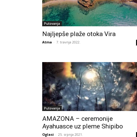
Putovanja
Najljepše plaže otoka Vira
Atma
-
7. travnja 2022.
Putovanja
AMAZONA – ceremonije
Ayahuasce uz pleme Shipibo
Oglasi
-
25. srpnja 2021.