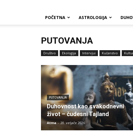
POČETNA
ASTROLOGIJA
DUHO
PUTOVANJA
Društvo
Ekologija
Intervjui
Kućanstvo
Kultu
PUTOVANJA
Duhovnost kao svakodnevni
život – čudesni Tajland
Atma
-
20. veljače 2026.