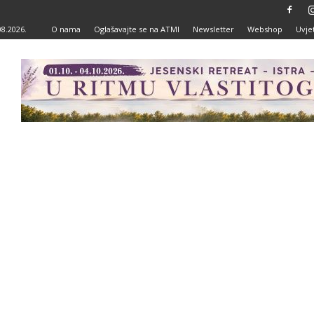
08.2026.
O nama
Oglašavajte se na ATMI
Newsletter
Webshop
Uvjet