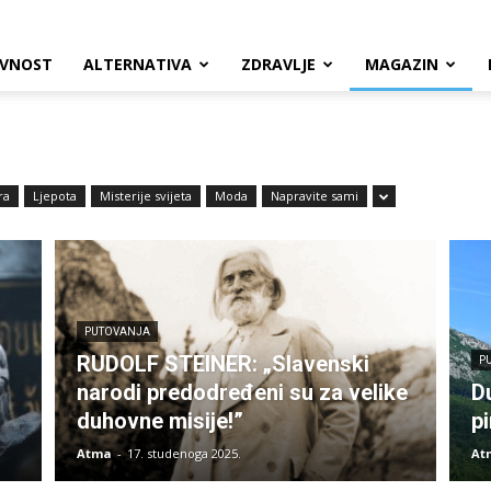
VNOST
ALTERNATIVA
ZDRAVLJE
MAGAZIN
ra
Ljepota
Misterije svijeta
Moda
Napravite sami
PUTOVANJA
RUDOLF STEINER: „Slavenski
P
narodi predodređeni su za velike
D
duhovne misije!”
p
Atma
-
17. studenoga 2025.
At