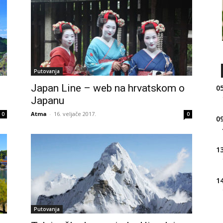
Putovanja
Japan Line – web na hrvatskom o
05
Japanu
Atma
-
16. veljače 2017.
0
0
09
13
14
Putovanja