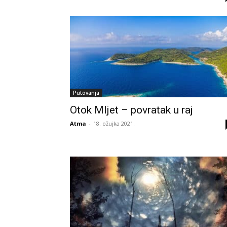
Putovanja
Otok Mljet – povratak u raj
Atma
-
18. ožujka 2021.