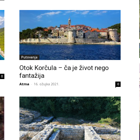
Putovanja
Otok Korčula – ča je život nego
fantažija
0
Atma
-
16. ožujka 2021.
0