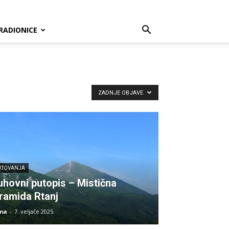
RADIONICE
ZADNJE OBJAVE
UTOVANJA
uhovni putopis – Mistična
iramida Rtanj
PUTOVANJA
ma
-
7. veljače 2025.
Energije Rtnja