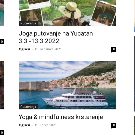
Putovanja
Joga putovanje na Yucatan
3.3.-13.3.2022.
0
Oglasi
-
11. prosinca 2021.
0
Putovanja
Yoga & mindfulness krstarenje
Oglasi
-
15. lipnja 2021.
0
0