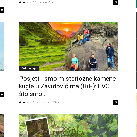
Atma
-
11. rujna 2023.
0
0
Putovanja
Posjetili smo misteriozne kamene
kugle u Zavidovićima (BiH): EVO
što smo...
0
Atma
-
5. kolovoza 2022.
0