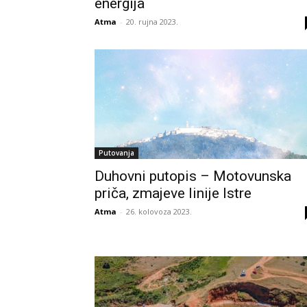
energija
Atma
-
20. rujna 2023.
Putovanja
Duhovni putopis – Motovunska
priča, zmajeve linije Istre
Atma
-
26. kolovoza 2023.