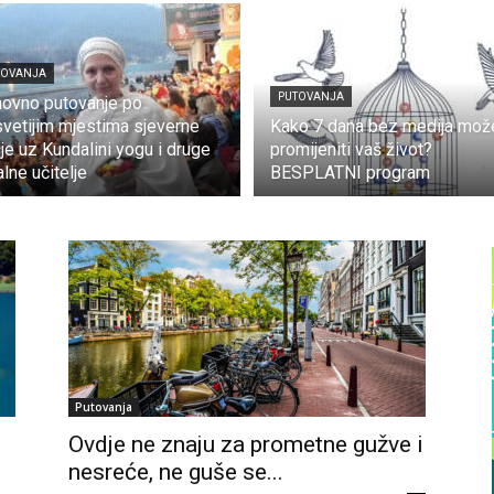
TOVANJA
PUTOVANJA
ovno putovanje po
svetijim mjestima sjeverne
Kako 7 dana bez medija mož
ije uz Kundalini yogu i druge
promijeniti vaš život?
alne učitelje
BESPLATNI program
Putovanja
Ovdje ne znaju za prometne gužve i
nesreće, ne guše se...