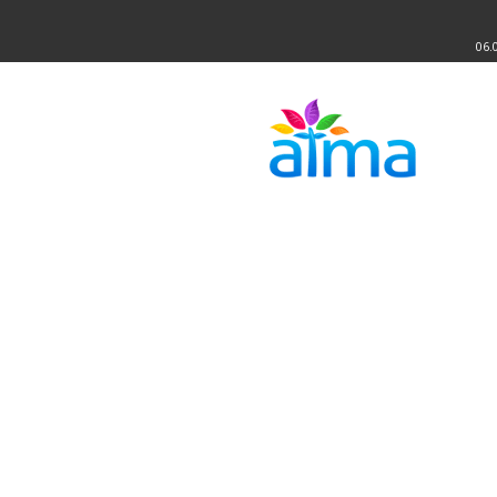
06.
Atma