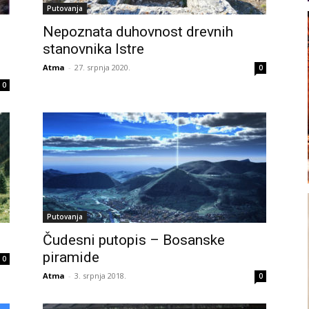
Putovanja
Nepoznata duhovnost drevnih
stanovnika Istre
Atma
-
27. srpnja 2020.
0
0
Putovanja
Čudesni putopis – Bosanske
piramide
0
Atma
-
3. srpnja 2018.
0