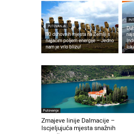
PU
PUTOVANJA
Duh
10 duhovnih mjesta na Zemlji s
naj
najjačim poljem energije – Jedno
Ind
nam je vrlo blizu!
lok
Putovanja
Zmajeve linije Dalmacije –
Iscjeljujuća mjesta snažnih