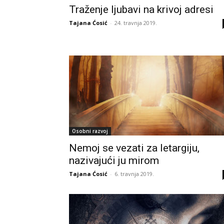
Traženje ljubavi na krivoj adresi
Tajana Ćosić
-
24. travnja 2019.
Osobni razvoj
Nemoj se vezati za letargiju,
nazivajući ju mirom
Tajana Ćosić
-
6. travnja 2019.