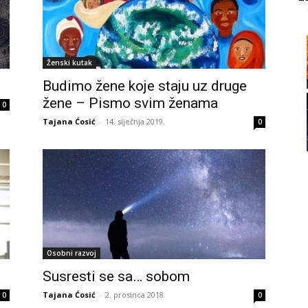
21
Ženski kutak
Budimo žene koje staju uz druge
22
žene – Pismo svim ženama
0
Tajana Ćosić
-
14. siječnja 2019.
0
23
24
Osobni razvoj
Susresti se sa… sobom
Tajana Ćosić
-
2. prosinca 2018.
0
0
25