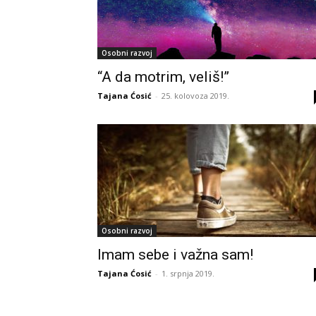
Osobni razvoj
“A da motrim, veliš!”
Tajana Ćosić
-
25. kolovoza 2019.
Osobni razvoj
Imam sebe i važna sam!
Tajana Ćosić
-
1. srpnja 2019.