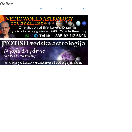
Online
Radionica: Pomagači iz drugih dimenzija Online
– otvoreno za sve
.08.
Zagreb+Online
Osnovni ThetaHealing® tečaj, Zagreb i Online
.08.
Zagreb
Osnovna radionica za izscjeljivanje pranom
(Basic Pranic Healing course)
Pula
Access BARS®, otpusti stres
.08.
Pula
Access Energetski Facelift®
.08.
Zagreb
Pjesma srca / Zagreb
Online
Tečaj Višeg Vodstva, razvijanja intuicije i Akaša
zapisa
.08.