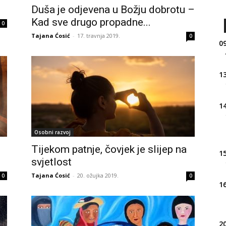
Duša je odjevena u Božju dobrotu –
Kad sve drugo propadne...
0
Tajana Ćosić
-
17. travnja 2019.
0
09
13
14
Osobni razvoj
Tijekom patnje, čovjek je slijep na
15
svjetlost
Tajana Ćosić
-
20. ožujka 2019.
0
0
16
20