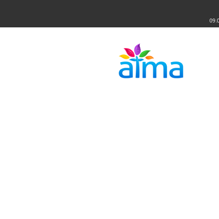
09.
Atma