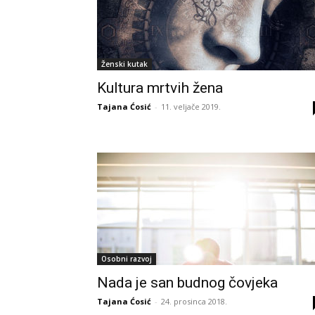
Ženski kutak
Kultura mrtvih žena
Tajana Ćosić
-
11. veljače 2019.
Osobni razvoj
Nada je san budnog čovjeka
Tajana Ćosić
-
24. prosinca 2018.