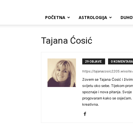
POČETNA
ASTROLOGIJA
DUHO
Tajana Ćosić
29 OBJAVE
0 KOMENTARA
https://tajanacosic2205.wixsit
Zovem se Tajana Ćosić i živim u
svijetu oko sebe. Tijekom prom
spoznaje i nova pitanja. Svoje 
progovaram kako se osjećam. Uz 
kreativna.