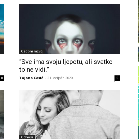
Osobni razvoj
“Sve ima svoju ljepotu, ali svatko
to ne vidi.”
Tajana Ćosić
-
21. veljače 2020.
0
0
Odnosi