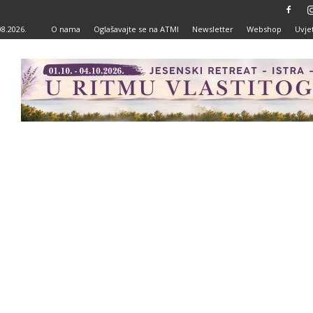
08.2026.
O nama
Oglašavajte se na ATMI
Newsletter
Webshop
Uvjet