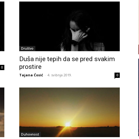
Društvo
Duša nije tepih da se pred svakim
prostire
0
Tajana Ćosić
-
4. svibnja 2019.
0
Duhovnost