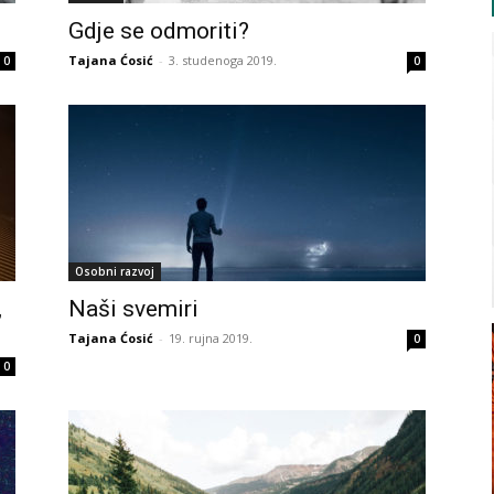
Gdje se odmoriti?
Tajana Ćosić
-
3. studenoga 2019.
0
0
Osobni razvoj
,
Naši svemiri
Tajana Ćosić
-
19. rujna 2019.
0
0