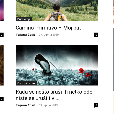
Putovanja
Camino Primitivo – Moj put
Tajana Ćosić
-
27. srpnja 2019.
0
0
Osobni razvoj
Kada se nešto sruši ili netko ode,
niste se urušili vi...
0
Tajana Ćosić
-
13. lipnja 2019.
0