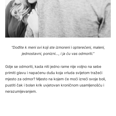
“Dođite k meni svi koji ste izmoreni i opterećeni, maleni,
jednostavni, ponizni…, i ja ću vas odmoriti.”
Gdje se odmoriti, kada niti jedno rame nije voljno na sebe
primiti glavu i napaćenu dušu koja vrluda svijetom tražeći
mjesto za odmor? Mjesto na kojem će moći izreći svoje boli,
pustiti čak i bolan krik uvjetovan kroničnom usamljenošću i
nerazumijevanjem.