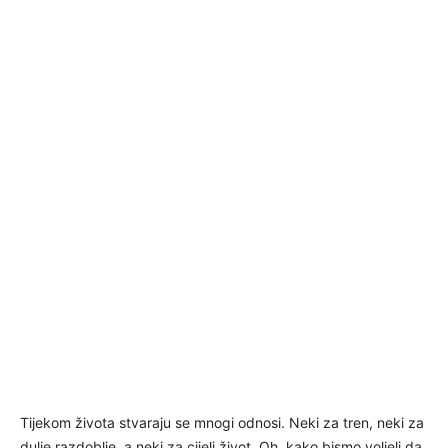
Tijekom života stvaraju se mnogi odnosi. Neki za tren, neki za
dulje razdoblje, a neki za cijeli život. Oh, kako bismo voljeli da