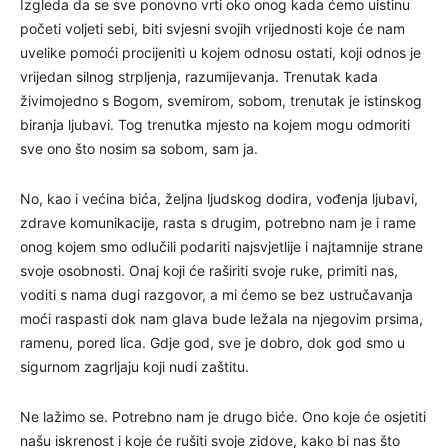
Izgleda da se sve ponovno vrti oko onog kada ćemo uistinu
početi voljeti sebi, biti svjesni svojih vrijednosti koje će nam
uvelike pomoći procijeniti u kojem odnosu ostati, koji odnos je
vrijedan silnog strpljenja, razumijevanja. Trenutak kada
živimojedno s Bogom, svemirom, sobom, trenutak je istinskog
biranja ljubavi. Tog trenutka mjesto na kojem mogu odmoriti
sve ono što nosim sa sobom, sam ja.
No, kao i većina bića, željna ljudskog dodira, vođenja ljubavi,
zdrave komunikacije, rasta s drugim, potrebno nam je i rame
onog kojem smo odlučili podariti najsvjetlije i najtamnije strane
svoje osobnosti. Onaj koji će raširiti svoje ruke, primiti nas,
voditi s nama dugi razgovor, a mi ćemo se bez ustručavanja
moći raspasti dok nam glava bude ležala na njegovim prsima,
ramenu, pored lica. Gdje god, sve je dobro, dok god smo u
sigurnom zagrljaju koji nudi zaštitu.
Ne lažimo se. Potrebno nam je drugo biće. Ono koje će osjetiti
našu iskrenost i koje će rušiti svoje zidove, kako bi nas što