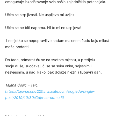
omogućuje iskorištavanje svih naših zajedničkih potencijala.
Učim se strpljivosti. Ne uspijeva mi uvijek!
Učim se ne biti naporna. Ni to mi ne uspijeva!
I nerijetko se nepopravljivo nadam malenom čudu koju milost
može podariti.
Do tada, odmarat ću se na svetom mjestu, u predjelu
svoje duše, suočavajući se sa svim onim, svjesnim i
nesvjesnim, u nadi kako ipak dolaze nježni i ljubavni dani.
Tajana Ćosić – Tajči
https://tajanacosic2205.wixsite.com/pogledu/single-
post/2019/10/30/Gdje-se-odmoriti