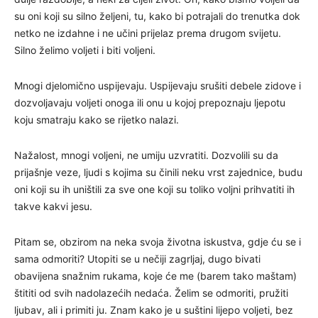
su oni koji su silno željeni, tu, kako bi potrajali do trenutka dok
netko ne izdahne i ne učini prijelaz prema drugom svijetu.
Silno želimo voljeti i biti voljeni.
Mnogi djelomično uspijevaju. Uspijevaju srušiti debele zidove i
dozvoljavaju voljeti onoga ili onu u kojoj prepoznaju ljepotu
koju smatraju kako se rijetko nalazi.
Nažalost, mnogi voljeni, ne umiju uzvratiti. Dozvolili su da
prijašnje veze, ljudi s kojima su činili neku vrst zajednice, budu
oni koji su ih uništili za sve one koji su toliko voljni prihvatiti ih
takve kakvi jesu.
Pitam se, obzirom na neka svoja životna iskustva, gdje ću se i
sama odmoriti? Utopiti se u nečiji zagrljaj, dugo bivati
obavijena snažnim rukama, koje će me (barem tako maštam)
štititi od svih nadolazećih nedaća. Želim se odmoriti, pružiti
ljubav, ali i primiti ju. Znam kako je u suštini lijepo voljeti, bez