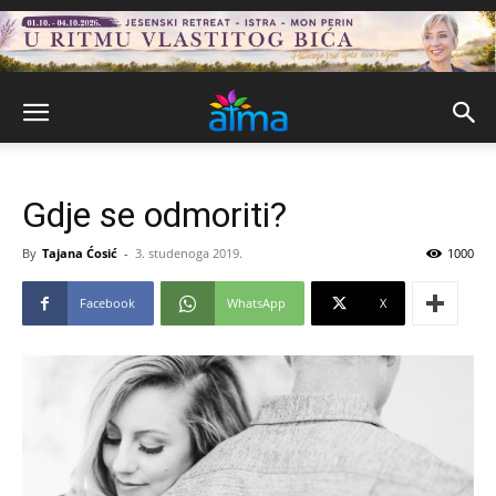
Gdje se odmoriti?
By
Tajana Ćosić
-
3. studenoga 2019.
1000
Facebook
WhatsApp
X