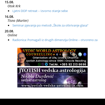
15.08.
Otok Krk
Ljetni DOP retreat – Izvorno stanje sebe
16.08.
Tisno (Murter)
Seminar pjevanja po metodi „Škole za otkrivanje glasa“
20.08.
Online
Radionica: Pomagači iz drugih dimenzija Online – otvoreno za
sve
21.08.
Zagreb+Online
Osnovni ThetaHealing® tečaj, Zagreb i Online
22.08.
Pula
Access BARS®, otpusti stres
23.08.
Pula
Access Energetski Facelift®
24.08.
Zagreb
Pjesma srca / Zagreb