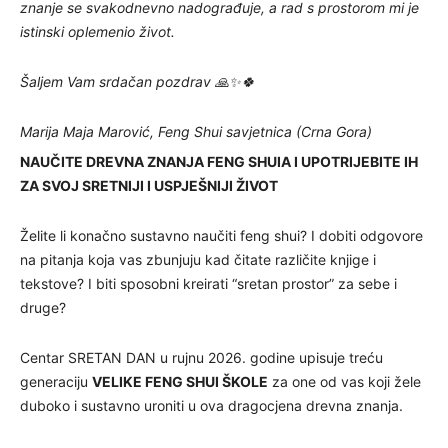
znanje se svakodnevno nadograđuje, a rad s prostorom mi je
istinski oplemenio život.
​Šaljem Vam srdačan pozdrav 🙏✨️🍀
Marija Maja Marović, Feng Shui savjetnica (Crna Gora)
NAUČITE DREVNA ZNANJA FENG SHUIA I UPOTRIJEBITE IH
ZA SVOJ SRETNIJI I USPJEŠNIJI ŽIVOT
Želite li konačno sustavno naučiti feng shui? I dobiti odgovore
na pitanja koja vas zbunjuju kad čitate različite knjige i
tekstove? I biti sposobni kreirati “sretan prostor” za sebe i
druge?
Centar SRETAN DAN u rujnu 2026. godine upisuje treću
generaciju
VELIKE FENG SHUI ŠKOLE
za one od vas koji žele
duboko i sustavno uroniti u ova dragocjena drevna znanja.