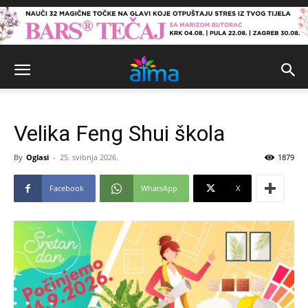
Velika Feng Shui škola
By
Oglasi
-
25. svibnja 2026.
1879
Facebook
WhatsApp
X