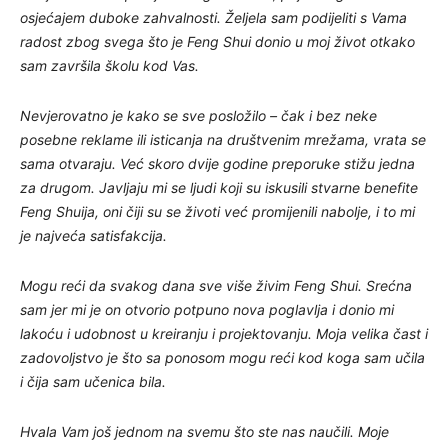
osjećajem duboke zahvalnosti. Željela sam podijeliti s Vama
radost zbog svega što je Feng Shui donio u moj život otkako
sam završila školu kod Vas.
​Nevjerovatno je kako se sve posložilo – čak i bez neke
posebne reklame ili isticanja na društvenim mrežama, vrata se
sama otvaraju. Već skoro dvije godine preporuke stižu jedna
za drugom. Javljaju mi se ljudi koji su iskusili stvarne benefite
Feng Shuija, oni čiji su se životi već promijenili nabolje, i to mi
je najveća satisfakcija.
​Mogu reći da svakog dana sve više živim Feng Shui. Srećna
sam jer mi je on otvorio potpuno nova poglavlja i donio mi
lakoću i udobnost u kreiranju i projektovanju. Moja velika čast i
zadovoljstvo je što sa ponosom mogu reći kod koga sam učila
i čija sam učenica bila.
​Hvala Vam još jednom na svemu što ste nas naučili. Moje