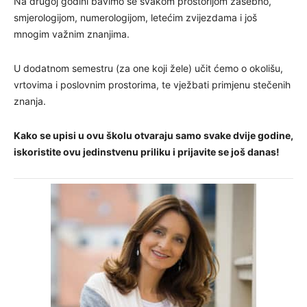
Na drugoj godini bavimo se svakom prostorijom zasebno,
smjerologijom, numerologijom, letećim zvijezdama i još
mnogim važnim znanjima.
U dodatnom semestru (za one koji žele) učit ćemo o okolišu,
vrtovima i poslovnim prostorima, te vježbati primjenu stečenih
znanja.
Kako se upisi u ovu školu otvaraju samo svake dvije godine,
iskoristite ovu jedinstvenu priliku i prijavite se još danas!