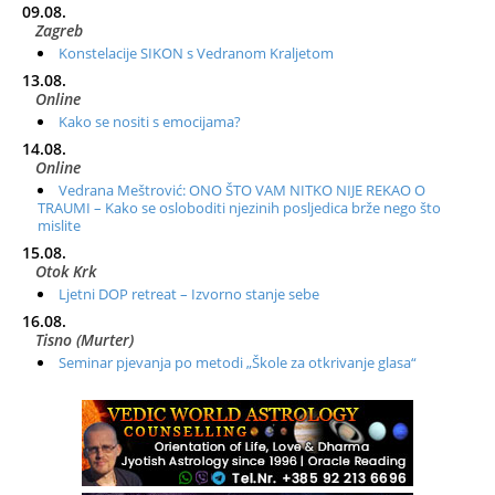
09.08.
Zagreb
Konstelacije SIKON s Vedranom Kraljetom
13.08.
Online
Kako se nositi s emocijama?
14.08.
Online
Vedrana Meštrović: ONO ŠTO VAM NITKO NIJE REKAO O
TRAUMI – Kako se osloboditi njezinih posljedica brže nego što
mislite
15.08.
Otok Krk
Ljetni DOP retreat – Izvorno stanje sebe
16.08.
Tisno (Murter)
Seminar pjevanja po metodi „Škole za otkrivanje glasa“
20.08.
Online
Radionica: Pomagači iz drugih dimenzija Online – otvoreno za
sve
21.08.
Zagreb+Online