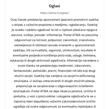
Oglasi
https://atma.hr/oglasi/
Ovaj članak predstavlja sponzorirani (plaćeni) promotivni sadržaj
u skladu s važećim propisima o medijima i oglašavanju. Sadržaj
je izradio i odobrio oglašivač te isti u cijelosti odražava njegove
stavove, tvrdnje, ponude i informacije. Portal ATMA ne preuzima
odgovornost za točnost, potpunost, zakonitost, znanstvenu
utemeljenost ili istinitost navoda iznesenih u sponzoriranom
sadržaju, niti za kvalitetu, sigurnost, učinkovitost, rezultate ili
eventualne posljedice korištenja proizvoda, usluga, tretmana,
edukacija ili drugih aktivnosti oglašivača. Informacije navedene u
ovom članku ne predstavljaju medicinski, zdravstveni,
farmaceutski, psihološki, pravni, financijski niti bilo koji drugi
stručni savjet. Sadržaj nije zamjena za savjet kvalificiranog
stručnjaka. U slučaju zdravstvenih ili drugih stručnih pitanja,
preporučuje se savjetovanje s odgovarajućim ovlaštenim
stručnjakom. Portal ATMA ne daje nikakva jamstva, izričita ili
prešutna, u vezi s proizvodima i uslugama oglašivača te se u
najvećoj mjeri dopuštenoj važećim zakonodavstvom izričito
ograđuje od svake odgovornosti za eventualnu materijalnu ili