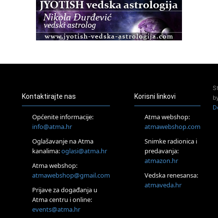
Osnovni ThetaHealing® tečaj, Zagreb i Online
22.08.
Pula
Access BARS®, otpusti stres
23.08.
Pula
Access Energetski Facelift®
24.08.
S
Zagreb
Kontaktirajte nas
Korisni linkovi
b
Pjesma srca / Zagreb
D
Online
Općenite informacije:
Atma webshop:
Tečaj Višeg Vodstva, razvijanja intuicije i Akaša zapisa
info@atma.hr
atmawebshop.com
26.08.
Oglašavanje na Atma
Snimke radionica i
Online
kanalima:
oglasi@atma.hr
predavanja:
Postanite Nositelj Vibracije Nove Zemlje
atmazon.hr
27.08.
Atma webshop:
Visoko
atmawebshop@gmail.com
Vedska renesansa:
Alemka Dauskardt – Jednodnevna radionica sistemskih
atmaveda.hr
Prijave za događanja u
konstelacija
Atma centru i online:
29.08.
events@atma.hr
Zagreb