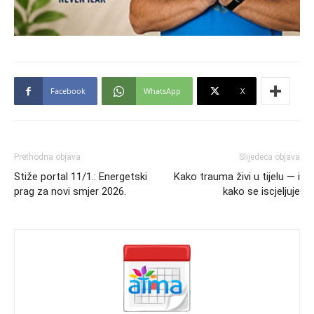
Facebook
WhatsApp
X
Prethodna objava
Slijedeća objava
Stiže portal 11/1.: Energetski
Kako trauma živi u tijelu — i
prag za novi smjer 2026.
kako se iscjeljuje