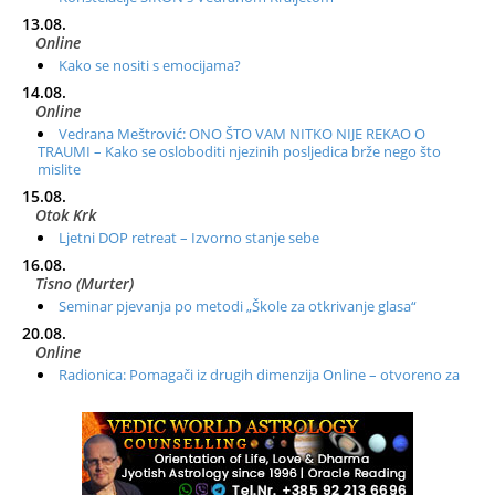
13.08.
Online
Kako se nositi s emocijama?
14.08.
Online
Vedrana Meštrović: ONO ŠTO VAM NITKO NIJE REKAO O
TRAUMI – Kako se osloboditi njezinih posljedica brže nego što
mislite
15.08.
Otok Krk
Ljetni DOP retreat – Izvorno stanje sebe
16.08.
Tisno (Murter)
Seminar pjevanja po metodi „Škole za otkrivanje glasa“
20.08.
Online
Radionica: Pomagači iz drugih dimenzija Online – otvoreno za
sve
21.08.
Zagreb+Online
Osnovni ThetaHealing® tečaj, Zagreb i Online
22.08.