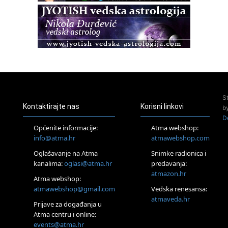
Zagreb
Osnovna radionica za izscjeljivanje pranom (Basic Pranic
Healing course)
Pula
Access BARS®, otpusti stres
23.08.
Pula
Access Energetski Facelift®
24.08.
S
Zagreb
Kontaktirajte nas
Korisni linkovi
b
Pjesma srca / Zagreb
D
Online
Općenite informacije:
Atma webshop:
Tečaj Višeg Vodstva, razvijanja intuicije i Akaša zapisa
info@atma.hr
atmawebshop.com
25.08.
Oglašavanje na Atma
Snimke radionica i
Online
kanalima:
oglasi@atma.hr
predavanja:
Upisi u program Profesionalni hipnoterapeut — nova
generacija kreće 25.08. 2026.
atmazon.hr
Atma webshop:
26.08.
atmawebshop@gmail.com
Vedska renesansa:
Online
atmaveda.hr
Postanite Nositelj Vibracije Nove Zemlje
Prijave za događanja u
Atma centru i online:
27.08.
events@atma.hr
Visoko