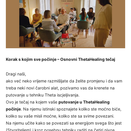
Korak s kojim sve počinje – Osnovni ThetaHealing tečaj
Dragi naši,
ako već neko vrijeme razmišljate da želite promjenu i da vam
treba neki novi čarobni alat, pozivamo vas da krenete na
putovanje u tehniku Theta iscjeljivanja.
Ovo je tečaj na kojem vaše
putovanje u ThetaHealing
počinje
. Na njemu istinski spoznajete koliko ste moćno biće,
koliko su vaše misli moćne, koliko ste sa svime povezani.
Na njemu učite kako se povezati sa energijom svega što jest
(Stvoriteljem) i kroz posebnu tehniku raditi na četiri nivoa