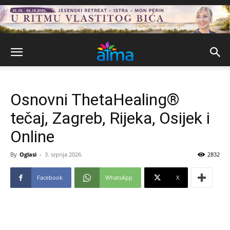
Osnovni ThetaHealing®
tečaj, Zagreb, Rijeka, Osijek i
Online
By
Oglasi
-
3. srpnja 2026.
2832
Facebook
WhatsApp
X