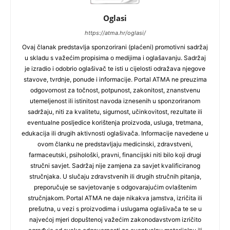
Oglasi
https://atma.hr/oglasi/
Ovaj članak predstavlja sponzorirani (plaćeni) promotivni sadržaj
u skladu s važećim propisima o medijima i oglašavanju. Sadržaj
je izradio i odobrio oglašivač te isti u cijelosti odražava njegove
stavove, tvrdnje, ponude i informacije. Portal ATMA ne preuzima
odgovornost za točnost, potpunost, zakonitost, znanstvenu
utemeljenost ili istinitost navoda iznesenih u sponzoriranom
sadržaju, niti za kvalitetu, sigurnost, učinkovitost, rezultate ili
eventualne posljedice korištenja proizvoda, usluga, tretmana,
edukacija ili drugih aktivnosti oglašivača. Informacije navedene u
ovom članku ne predstavljaju medicinski, zdravstveni,
farmaceutski, psihološki, pravni, financijski niti bilo koji drugi
stručni savjet. Sadržaj nije zamjena za savjet kvalificiranog
stručnjaka. U slučaju zdravstvenih ili drugih stručnih pitanja,
preporučuje se savjetovanje s odgovarajućim ovlaštenim
stručnjakom. Portal ATMA ne daje nikakva jamstva, izričita ili
prešutna, u vezi s proizvodima i uslugama oglašivača te se u
najvećoj mjeri dopuštenoj važećim zakonodavstvom izričito