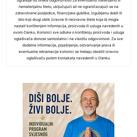
ograđuje od svake odgovornosti za eventualnu materijalnu ili
nematerijalnu štetu, uključujući ali ne ograničavajući se na
zdravstvene posljedice, financijske gubitke, izgubljenu dobit ili
bilo koji drugi oblik izravne ili neizravne štete koja bi mogla
nastati korištenjem informacija, proizvoda ili usluga navedenih u
ovom članku. Korisnici sve odluke o korištenju proizvoda i usluga
oglašivača donose samostalno i na vlastitu odgovornost. Za sve
dodatne informacije, pojašnjenja, ostvarivanje prava ili
eventualne reklamacije korisnici se trebaju obratiti izravno
oglašivaču putem kontakata navedenih u članku.