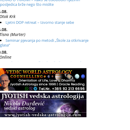
posljedica brže nego što mislite
.08.
Otok Krk
Ljetni DOP retreat – Izvorno stanje sebe
.08.
Tisno (Murter)
Seminar pjevanja po metodi „Škole za otkrivanje
glasa“
.08.
Online
Radionica: Pomagači iz drugih dimenzija Online –
otvoreno za sve
.08.
Zagreb+Online
Osnovni ThetaHealing® tečaj, Zagreb i Online
.08.
Zagreb
Osnovna radionica za izscjeljivanje pranom (Basic
Pranic Healing course)
Pula
Access BARS®, otpusti stres
.08.