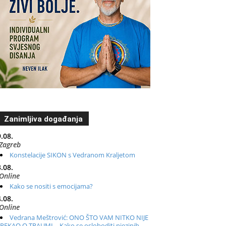
Zanimljiva događanja
.08.
Zagreb
Konstelacije SIKON s Vedranom Kraljetom
.08.
Online
Kako se nositi s emocijama?
.08.
Online
Vedrana Meštrović: ONO ŠTO VAM NITKO NIJE
REKAO O TRAUMI – Kako se osloboditi njezinih