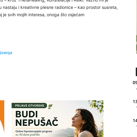
jeru nastaju i kreativne plesne radionice – kao prostor susreta,
j je svih mojih interesa, onoga što osjećam
/jswqa
09
13
14