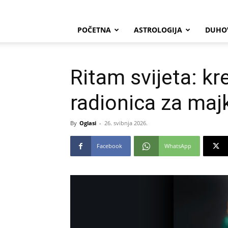
POČETNA
ASTROLOGIJA
DUHO
Ritam svijeta: kr
radionica za majk
By
Oglasi
-
26. svibnja 2026.
Facebook
WhatsApp