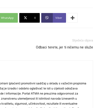
24
WhatsApp
X
Viber
Slijedeća objava
25
Odbaci terete, jer ti ničemu ne služe
26
27
rirani (plaćeni) promotivni sadržaj u skladu s važećim propisima
j je izradio i odobrio oglašivač te isti u cijelosti odražava
ude i informacije. Portal ATMA ne preuzima odgovornost za
29
 znanstvenu utemeljenost ili istinitost navoda iznesenih u
 kvalitetu, sigurnost, učinkovitost, rezultate ili eventualne