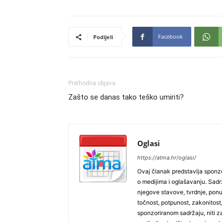
Facebook
Podijeli
Prethodna objava
Zašto se danas tako teško umiriti?
Oglasi
https://atma.hr/oglasi/
Ovaj članak predstavlja sponzo
o medijima i oglašavanju. Sadrža
njegove stavove, tvrdnje, pon
točnost, potpunost, zakonitost,
sponzoriranom sadržaju, niti za