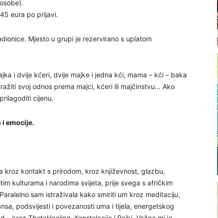
 osobe).
 45 eura po prijavi.
dionice. Mjesto u grupi je rezervirano s uplatom
a i dvije kćeri, dvije majke i jedna kći, mama – kći – baka
istražiti svoj odnos prema majci, kćeri ili majčinstvu… Ako
rilagoditi cijenu.
h i emocije.
la kroz kontakt s prirodom, kroz književnost, glazbu,
čitim kulturama i narodima svijeta, prije svega s afričkim
 Paralelno sam istraživala kako smiriti um kroz meditaciju,
nsa, podsvijesti i povezanosti uma i tijela, energetskog
rad – kroz ThetaHealing, Konstelacije i Reiki. Važno mi je