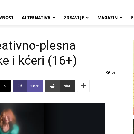
VNOST
ALTERNATIVA
ZDRAVLJE
MAGAZIN
R
eativno-plesna
e i kćeri (16+)
59
X
Viber
Print