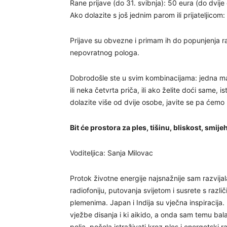
Rane prijave (do 31. svibnja): 50 eura (do dvije
Ako dolazite s još jednim parom ili prijateljicom:
Prijave su obvezne i primam ih do popunjenja ra
nepovratnog pologa.
Dobrodošle ste u svim kombinacijama: jedna majk
ili neka četvrta priča, ili ako želite doći same, 
dolazite više od dvije osobe, javite se pa ćemo p
Bit će prostora za ples, tišinu, bliskost, smije
Voditeljica: Sanja Milovac
Protok životne energije najsnažnije sam razvija
radiofoniju, putovanja svijetom i susrete s razli
plemenima. Japan i Indija su vječna inspiracija.
vježbe disanja i ki aikido, a onda sam temu bala
polja, počela istraživati kroz ples i energetski 