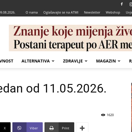
09.08.2026.
O nama
Oglašavajte se na ATMI
Newsletter
Webshop
Uvje
VNOST
ALTERNATIVA
ZDRAVLJE
MAGAZIN
R
edan od 11.05.2026.
1620
X
Viber
Print