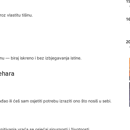
15
z vlastitu tišinu.
16
20
 — biraj iskreno i bez izbjegavanja istine.
21
ehara
22
o ili ćeš sam osjetiti potrebu izraziti ono što nosiš u sebi.
23
pitivanja vraća se osjećaj sigurnosti i životnosti.