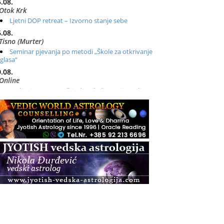
.08.
Otok Krk
Ljetni DOP retreat – Izvorno stanje sebe
.08.
Tisno (Murter)
Seminar pjevanja po metodi „Škole za otkrivanje
glasa“
.08.
Online
Radionica: Pomagači iz drugih dimenzija Online –
otvoreno za sve
.08.
Zagreb+Online
Osnovni ThetaHealing® tečaj, Zagreb i Online
.08.
Zagreb
Osnovna radionica za izscjeljivanje pranom (Basic
Pranic Healing course)
Pula
Access BARS®, otpusti stres
.08.
Pula
Access Energetski Facelift®