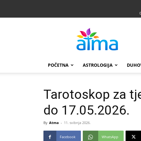
Atma
POČETNA
ASTROLOGIJA
DUHO
Tarotoskop za tj
do 17.05.2026.
By
Atma
-
11. svibnja 2026.
Facebook
WhatsApp