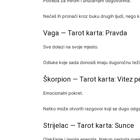
Potreba za mirom i unutarnjim odgovorima.
Nećeš ih pronaći kroz buku drugih ljudi, nego kro
Vaga — Tarot karta: Pravda
Sve dolazi na svoje mjesto.
Odluke koje sada donosiš imaju dugoročnu težinu
Škorpion — Tarot karta: Vitez p
Emocionalni pokret.
Netko može otvoriti razgovor koji se dugo odgađa
Strijelac — Tarot karta: Sunce
Olakšanje i jasnija energija. Nakon perioda preis