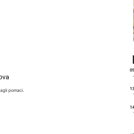
09
ova
13
nagli pomaci.
14
k