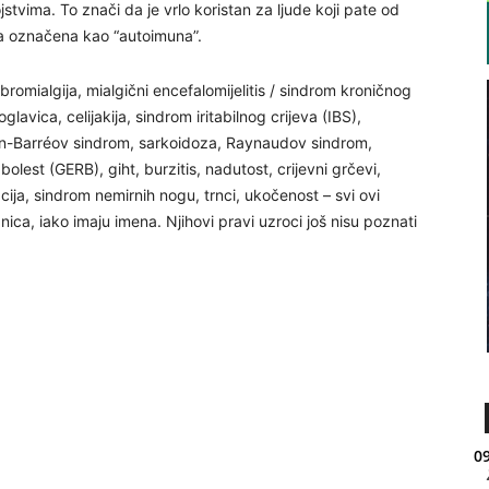
tvima. To znači da je vrlo koristan za ljude koji pate od
anja označena kao “autoimuna”.
fibromialgija, mialgični encefalomijelitis / sindrom kroničnog
avica, celijakija, sindrom iritabilnog crijeva (IBS),
lain-Barréov sindrom, sarkoidoza, Raynaudov sindrom,
lest (GERB), giht, burzitis, nadutost, crijevni grčevi,
pacija, sindrom nemirnih nogu, trnci, ukočenost – svi ovi
nica, iako imaju imena. Njihovi pravi uzroci još nisu poznati
09