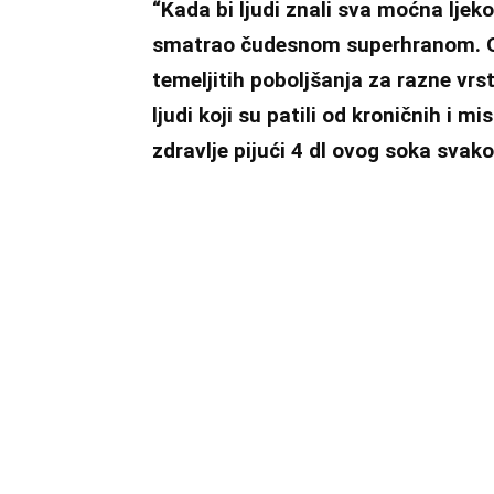
“Kada bi ljudi znali sva moćna ljek
smatrao čudesnom superhranom. On
temeljitih poboljšanja za razne vr
ljudi koji su patili od kroničnih i mis
zdravlje pijući 4 dl ovog soka sva