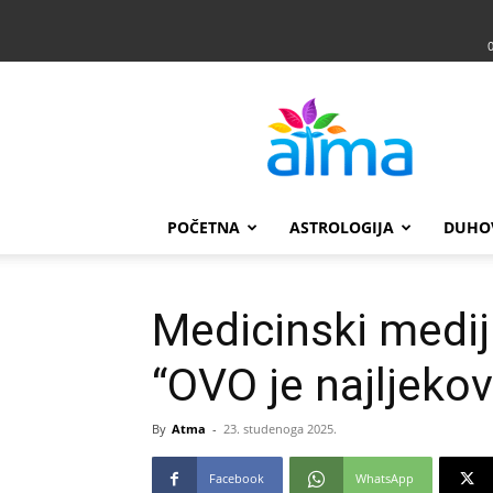
Atma
POČETNA
ASTROLOGIJA
DUHO
Medicinski medij
“OVO je najljekovi
By
Atma
-
23. studenoga 2025.
Facebook
WhatsApp