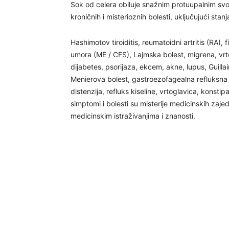
Sok od celera obiluje snažnim protuupalnim svojs
kroničnih i misterioznih bolesti, uključujući st
Hashimotov tiroiditis, reumatoidni artritis (RA), 
umora (ME / CFS), Lajmska bolest, migrena, vrtogl
dijabetes, psorijaza, ekcem, akne, lupus, Guil
Menierova bolest, gastroezofagealna refluksna bo
distenzija, refluks kiseline, vrtoglavica, konsti
simptomi i bolesti su misterije medicinskih zajed
medicinskim istraživanjima i znanosti.