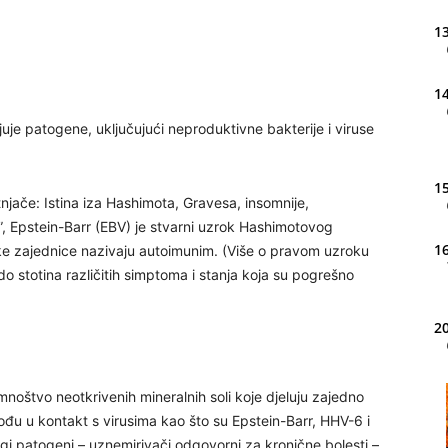
13
14
njuje patogene, uključujući neproduktivne bakterije i viruse
15
titnjače: Istina iza Hashimota, Gravesa, insomnije,
a”, Epstein-Barr (EBV) je stvarni uzrok Hashimotovog
16
nske zajednice nazivaju autoimunim. (Više o pravom uzroku
o stotina različitih simptoma i stanja koja su pogrešno
20
 mnoštvo neotkrivenih mineralnih soli koje djeluju zajedno
21
ođu u kontakt s virusima kao što su Epstein-Barr, HHV-6 i
ugi patogeni – uznemirivači odgovorni za kronične bolesti –