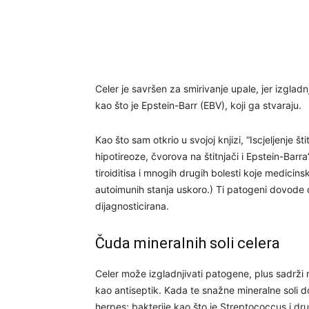
Celer je savršen za smirivanje upale, jer izglad
kao što je Epstein-Barr (EBV), koji ga stvaraju.
Kao što sam otkrio u svojoj knjizi, “Iscjeljenje š
hipotireoze, čvorova na štitnjači i Epstein-Barr
tiroiditisa i mnogih drugih bolesti koje medici
autoimunih stanja uskoro.) Ti patogeni dovode d
dijagnosticirana.
Čuda mineralnih soli celera
Celer može izgladnjivati ​​patogene, plus sadrži
kao antiseptik. Kada te snažne mineralne soli d
herpes; bakterije kao što je Streptococcus i dr