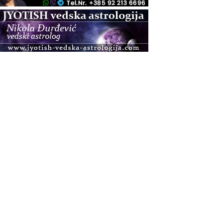
.08.
Zagreb
Osnovna radionica za izscjeljivanje pranom (Basic
Pranic Healing course)
Pula
Access BARS®, otpusti stres
.08.
Pula
Access Energetski Facelift®
.08.
Zagreb
Pjesma srca / Zagreb
Online
Tečaj Višeg Vodstva, razvijanja intuicije i Akaša
zapisa
.08.
Online
Upisi u program Profesionalni hipnoterapeut —
nova generacija kreće 25.08. 2026.
.08.
Online
Postanite Nositelj Vibracije Nove Zemlje