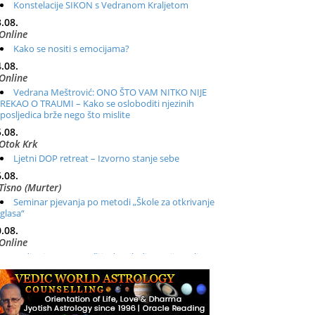
Konstelacije SIKON s Vedranom Kraljetom
.08.
Online
Kako se nositi s emocijama?
.08.
Online
Vedrana Meštrović: ONO ŠTO VAM NITKO NIJE
REKAO O TRAUMI – Kako se osloboditi njezinih
posljedica brže nego što mislite
.08.
Otok Krk
Ljetni DOP retreat – Izvorno stanje sebe
.08.
Tisno (Murter)
Seminar pjevanja po metodi „Škole za otkrivanje
glasa“
.08.
Online
Radionica: Pomagači iz drugih dimenzija Online –
otvoreno za sve
.08.
Zagreb+Online
Osnovni ThetaHealing® tečaj, Zagreb i Online