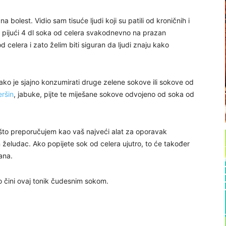
na bolest. Vidio sam tisuće ljudi koji su patili od kroničnih i
vlje pijući 4 dl soka od celera svakodnevno na prazan
 celera i zato želim biti siguran da ljudi znaju kako
Iako je sjajno konzumirati druge zelene sokove ili sokove od
eršin
, jabuke, pijte te miješane sokove odvojeno od soka od
 što preporučujem kao vaš najveći alat za oporavak
an želudac. Ako popijete sok od celera ujutro, to će također
ana.
to čini ovaj tonik čudesnim sokom.