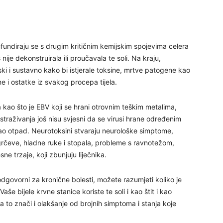
27
nfundiraju se s drugim kritičnim kemijskim spojevima celera
29
š nije dekonstruirala ili proučavala te soli. Na kraju,
otski i sustavno kako bi istjerale toksine, mrtve patogene kao
ne i ostatke iz svakog procepa tijela.
 kao što je EBV koji se hrani otrovnim teškim metalima,
 istraživanja još nisu svjesni da se virusi hrane određenim
ao otpad. Neurotoksini stvaraju neurološke simptome,
 grčeve, hladne ruke i stopala, probleme s ravnotežom,
30
sne trzaje, koji zbunjuju liječnika.
31
govorni za kronične bolesti, možete razumjeti koliko je
Vaše bijele krvne stanice koriste te soli i kao štit i kao
 a to znači i olakšanje od brojnih simptoma i stanja koje
28