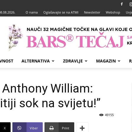
08.08.2026.
O nama
Oglašavajte se na ATMI
Newsletter
Webshop
Uvje
VNOST
ALTERNATIVA
ZDRAVLJE
MAGAZIN
R
 Anthony William:
tiji sok na svijetu!”
49155
X
Viber
Print