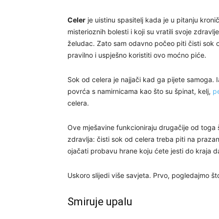
Celer
je uistinu spasitelj kada je u pitanju kronič
misterioznih bolesti i koji su vratili svoje zdra
želudac. Zato sam odavno počeo piti čisti sok od
pravilno i uspješno koristiti ovo moćno piće.
Sok od celera je najjači kad ga pijete samoga. 
povrća s namirnicama kao što su špinat, kelj,
p
celera.
Ove mješavine funkcioniraju drugačije od toga
zdravlja: čisti sok od celera treba piti na praz
ojačati probavu hrane koju ćete jesti do kraja d
Uskoro slijedi više savjeta. Prvo, pogledajmo š
Smiruje upalu