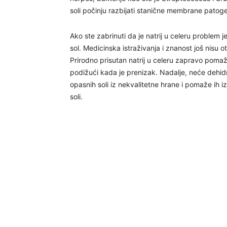
soli počinju razbijati stanične membrane patogena
Ako ste zabrinuti da je natrij u celeru problem jer
sol. Medicinska istraživanja i znanost još nisu otkr
Prirodno prisutan natrij u celeru zapravo pomaže 
podižući kada je prenizak. Nadalje, neće dehidr
opasnih soli iz nekvalitetne hrane i pomaže ih i
soli.