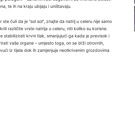
22
, te ih na kraju ubijaju i uništavaju.
 ste čuli da je “sol sol”, znajte da natrij u celeru nije samo
ili različite vrste natrija u celeru, niti koliko su korisne.
stabilizirati krvni tlak, smanjujući ga kada je previsok i
23
irati vaše organe – umjesto toga, on se drži otrovnih,
zvući iz tijela dok ih zamjenjuje neotkrivenim grozdovima
24
25
26