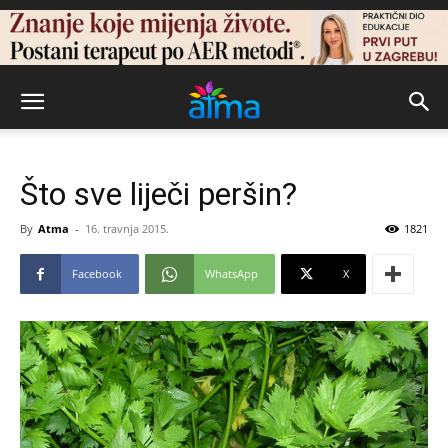
Što sve liječi peršin?
By
Atma
-
16. travnja 2015.
1821
Facebook
WhatsApp
X