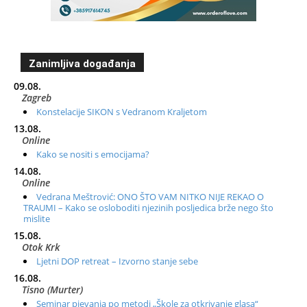
Zanimljiva događanja
09.08.
Zagreb
Konstelacije SIKON s Vedranom Kraljetom
13.08.
Online
Kako se nositi s emocijama?
14.08.
Online
Vedrana Meštrović: ONO ŠTO VAM NITKO NIJE REKAO O
TRAUMI – Kako se osloboditi njezinih posljedica brže nego što
mislite
15.08.
Otok Krk
Ljetni DOP retreat – Izvorno stanje sebe
16.08.
Tisno (Murter)
Seminar pjevanja po metodi „Škole za otkrivanje glasa“