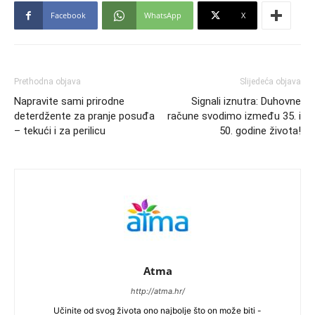
Facebook
WhatsApp
X
Prethodna objava
Slijedeća objava
Napravite sami prirodne
Signali iznutra: Duhovne
deterdžente za pranje posuđa
račune svodimo između 35. i
– tekući i za perilicu
50. godine života!
Atma
http://atma.hr/
Učinite od svog života ono najbolje što on može biti -