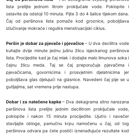
lista prelijte jednom litrom proključale vode. Poklopite i
ostavite da odstoji 10 minuta. Pijte 3 do 4 šalice tijekom dana.
Čaj od peršinova lista pomaže kod groznice, poboljšava
izlučivanje mokraće i regulira menstruacijski ciklus.
Peršin je dobar za pjevače i pjevačice
– U dva decilitra vode
kuhajte dvije minute jednu jušnu žlicu isjeckanog peršinova
lista. Procijedite kad je čaj mlak i dodajte malo limunova soka i
čajnu žlicu meda. Taj se čaj preporučuje pjevačima i
pjevačicama, govornicima i prosvjetnim djelatnicima jer
poboljšava glas djelujući na glasnice. Navedeni čaj pije se u
gutljajima, sat vremena prije nastupa.
Dobar i za natečene kapke
– Dva dekagrama sitno narezana
peršinova lista prelijte jednim decilitrom proključale vode,
poklopite i nakon 15 minuta procijedite. Ujutro i navečer
stavljajte obloge, pamučnu krpu namočenu u čaj, od tog
peršinova odvara pa ćete postići iznenađujuće rezultate kod