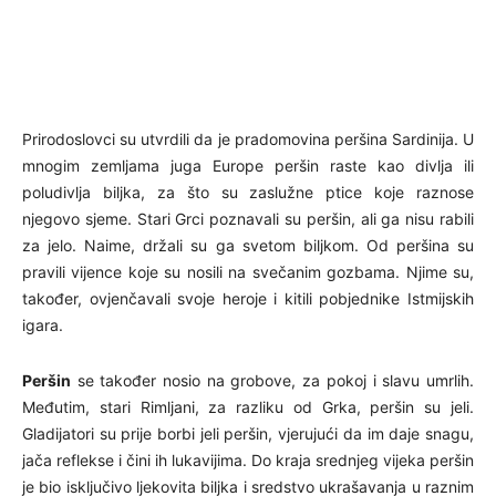
Prirodoslovci su utvrdili da je pradomovina peršina Sardinija. U
mnogim zemljama juga Europe peršin raste kao divlja ili
poludivlja biljka, za što su zaslužne ptice koje raznose
njegovo sjeme. Stari Grci poznavali su peršin, ali ga nisu rabili
za jelo. Naime, držali su ga svetom biljkom. Od peršina su
pravili vijence koje su nosili na svečanim gozbama. Njime su,
također, ovjenčavali svoje heroje i kitili pobjednike Istmijskih
igara.
Peršin
se također nosio na grobove, za pokoj i slavu umrlih.
Međutim, stari Rimljani, za razliku od Grka, peršin su jeli.
Gladijatori su prije borbi jeli peršin, vjerujući da im daje snagu,
jača reflekse i čini ih lukavijima. Do kraja srednjeg vijeka peršin
je bio isključivo ljekovita biljka i sredstvo ukrašavanja u raznim