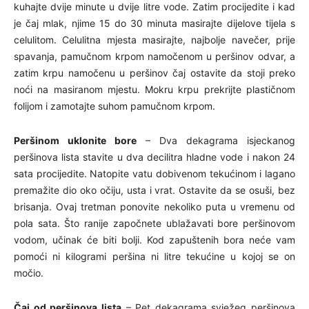
kuhajte dvije minute u dvije litre vode. Zatim procijedite i kad
je čaj mlak, njime 15 do 30 minuta masirajte dijelove tijela s
celulitom. Celulitna mjesta masirajte, najbolje navečer, prije
spavanja, pamučnom krpom namočenom u peršinov odvar, a
zatim krpu namočenu u peršinov čaj ostavite da stoji preko
noći na masiranom mjestu. Mokru krpu prekrijte plastičnom
folijom i zamotajte suhom pamučnom krpom.
Peršinom uklonite bore
– Dva dekagrama isjeckanog
peršinova lista stavite u dva decilitra hladne vode i nakon 24
sata procijedite. Natopite vatu dobivenom tekućinom i lagano
premažite dio oko očiju, usta i vrat. Ostavite da se osuši, bez
brisanja. Ovaj tretman ponovite nekoliko puta u vremenu od
pola sata. Što ranije započnete ublažavati bore peršinovom
vodom, učinak će biti bolji. Kod zapuštenih bora neće vam
pomoći ni kilogrami peršina ni litre tekućine u kojoj se on
močio.
Čaj od peršinova lista
– Pet dekagrama svježeg peršinova