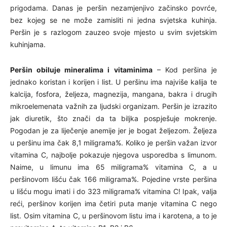
prigodama. Danas je peršin nezamjenjivo začinsko povrće,
bez kojeg se ne može zamisliti ni jedna svjetska kuhinja.
Peršin je s razlogom zauzeo svoje mjesto u svim svjetskim
kuhinjama.
Peršin obiluje mineralima i vitaminima
– Kod peršina je
jednako koristan i korijen i list. U peršinu ima najviše kalija te
kalcija, fosfora, željeza, magnezija, mangana, bakra i drugih
mikroelemenata važnih za ljudski organizam. Peršin je izrazito
jak diuretik, što znači da ta biljka pospješuje mokrenje.
Pogodan je za liječenje anemije jer je bogat željezom. Željeza
u peršinu ima čak 8,1 miligrama%. Koliko je peršin važan izvor
vitamina C, najbolje pokazuje njegova usporedba s limunom.
Naime, u limunu ima 65 miligrama% vitamina C, a u
peršinovom lišću čak 166 miligrama%. Pojedine vrste peršina
u lišću mogu imati i do 323 miligrama% vitamina C! Ipak, valja
reći, peršinov korijen ima četiri puta manje vitamina C nego
list. Osim vitamina C, u peršinovom listu ima i karotena, a to je