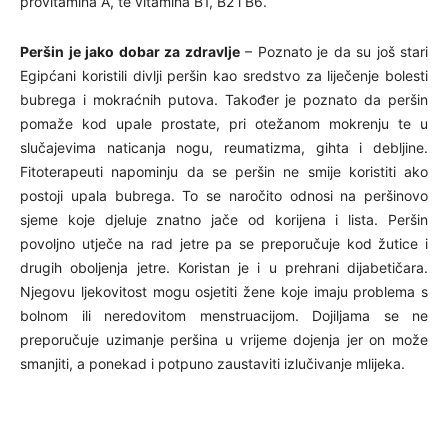
provitamina A, te vitamina B1, B2 i B6.
Peršin je jako dobar za zdravlje
– Poznato je da su još stari
Egipćani koristili divlji peršin kao sredstvo za liječenje bolesti
bubrega i mokraćnih putova. Također je poznato da peršin
pomaže kod upale prostate, pri otežanom mokrenju te u
slučajevima naticanja nogu, reumatizma, gihta i debljine.
Fitoterapeuti napominju da se peršin ne smije koristiti ako
postoji upala bubrega. To se naročito odnosi na peršinovo
sjeme koje djeluje znatno jače od korijena i lista. Peršin
povoljno utječe na rad jetre pa se preporučuje kod žutice i
drugih oboljenja jetre. Koristan je i u prehrani dijabetičara.
Njegovu ljekovitost mogu osjetiti žene koje imaju problema s
bolnom ili neredovitom menstruacijom. Dojiljama se ne
preporučuje uzimanje peršina u vrijeme dojenja jer on može
smanjiti, a ponekad i potpuno zaustaviti izlučivanje mlijeka.