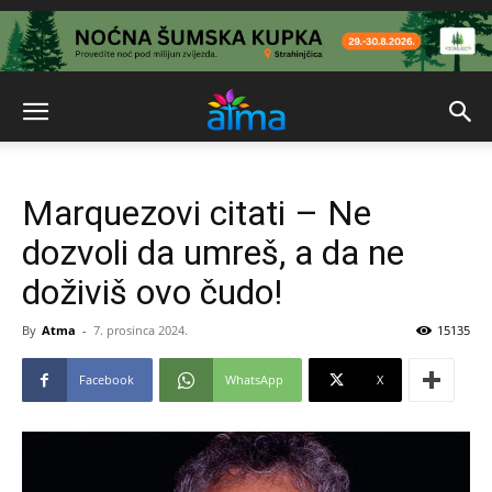
Marquezovi citati – Ne
dozvoli da umreš, a da ne
doživiš ovo čudo!
By
Atma
-
7. prosinca 2024.
15135
Facebook
WhatsApp
X