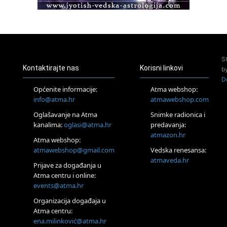
Access Energetski Facelift®
24.08.
Zagreb
Pjesma srca / Zagreb
Online
S
Tečaj Višeg Vodstva, razvijanja intuicije i Akaša zapisa
Kontaktirajte nas
Korisni linkovi
b
25.08.
D
Online
Općenite informacije:
Atma webshop:
Upisi u program Profesionalni hipnoterapeut — nova
info@atma.hr
atmawebshop.com
generacija kreće 25.08. 2026.
Oglašavanje na Atma
Snimke radionica i
26.08.
Online
kanalima:
oglasi@atma.hr
predavanja:
Postanite Nositelj Vibracije Nove Zemlje
atmazon.hr
Atma webshop:
27.08.
atmawebshop@gmail.com
Vedska renesansa:
Visoko
atmaveda.hr
Prijave za događanja u
Alemka Dauskardt – Jednodnevna radionica sistemskih
konstelacija
Atma centru i online:
events@atma.hr
29.08.
Zagreb
Organizacija događaja u
HOD PO ŽERAVICI – Seminar koji mijenja tijelo, duh i um
Atma centru:
SoulFest – Festival glazbe, mudrosti i zajedništva
ena.milinković@atma.hr
Radoboj