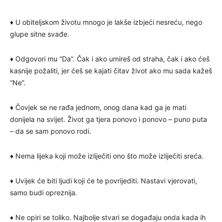
♦ U obiteljskom životu mnogo je lakše izbjeći nesreću, nego
glupe sitne svađe.
♦ Odgovori mu “Da”. Čak i ako umireš od straha, čak i ako ćeš
kasnije požaliti, jer ćeš se kajati čitav život ako mu sada kažeš
“Ne”.
♦ Čovjek se ne rađa jednom, onog dana kad ga je mati
donijela na svijet. Život ga tjera ponovo i ponovo – puno puta
– da se sam ponovo rodi.
♦ Nema lijeka koji može izliječiti ono što može izliječiti sreća.
♦ Uvijek će biti ljudi koji će te povrijediti. Nastavi vjerovati,
samo budi opreznija.
♦ Ne opiri se toliko. Najbolje stvari se događaju onda kada ih