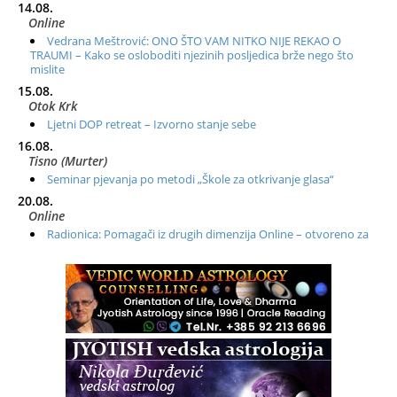
14.08.
Online
Vedrana Meštrović: ONO ŠTO VAM NITKO NIJE REKAO O
TRAUMI – Kako se osloboditi njezinih posljedica brže nego što
mislite
15.08.
Otok Krk
Ljetni DOP retreat – Izvorno stanje sebe
16.08.
Tisno (Murter)
Seminar pjevanja po metodi „Škole za otkrivanje glasa“
20.08.
Online
Radionica: Pomagači iz drugih dimenzija Online – otvoreno za
sve
21.08.
Zagreb+Online
Osnovni ThetaHealing® tečaj, Zagreb i Online
22.08.
Pula
Access BARS®, otpusti stres
23.08.
Pula