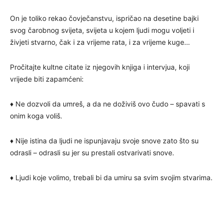
On je toliko rekao čovječanstvu, ispričao na desetine bajki
svog čarobnog svijeta, svijeta u kojem ljudi mogu voljeti i
živjeti stvarno, čak i za vrijeme rata, i za vrijeme kuge…
Pročitajte kultne citate iz njegovih knjiga i intervjua, koji
vrijede biti zapamćeni:
♦ Ne dozvoli da umreš, a da ne doživiš ovo čudo – spavati s
onim koga voliš.
♦ Nije istina da ljudi ne ispunjavaju svoje snove zato što su
odrasli – odrasli su jer su prestali ostvarivati snove.
♦ Ljudi koje volimo, trebali bi da umiru sa svim svojim stvarima.