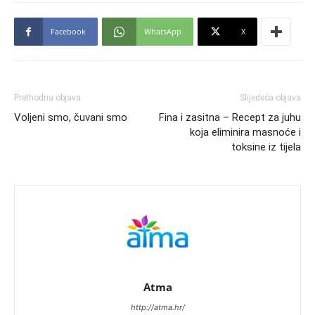
Facebook
WhatsApp
X
Prethodna objava
Slijedeća objava
Voljeni smo, čuvani smo
Fina i zasitna – Recept za juhu
koja eliminira masnoće i
toksine iz tijela
Atma
http://atma.hr/