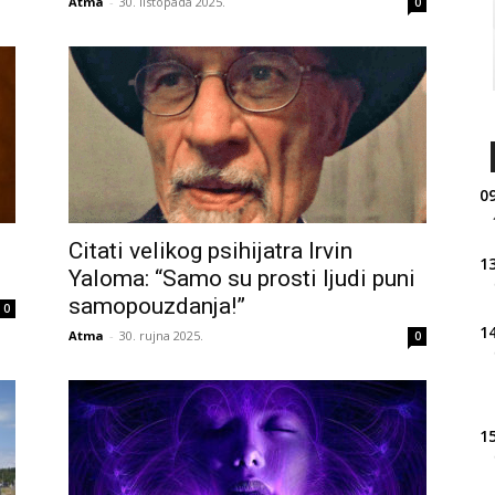
Atma
-
30. listopada 2025.
0
09
Citati velikog psihijatra Irvin
13
Yaloma: “Samo su prosti ljudi puni
samopouzdanja!”
0
14
Atma
-
30. rujna 2025.
0
15