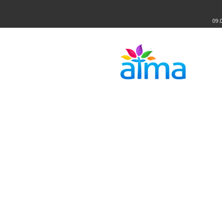
09.
Atma