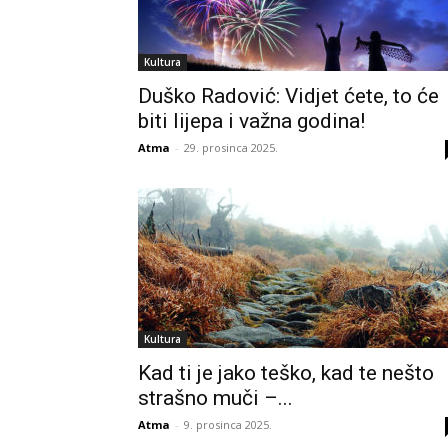
Kultura
Duško Radović: Vidjet ćete, to će
biti lijepa i važna godina!
Atma
-
29. prosinca 2025.
Kultura
Kad ti je jako teško, kad te nešto
strašno muči –...
Atma
-
9. prosinca 2025.