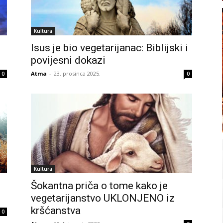
Kultura
Isus je bio vegetarijanac: Biblijski i
povijesni dokazi
Atma
-
23. prosinca 2025.
0
0
Kultura
Šokantna priča o tome kako je
vegetarijanstvo UKLONJENO iz
kršćanstva
0