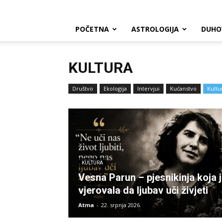
POČETNA
ASTROLOGIJA
DUHO
KULTURA
Društvo
Ekologija
Intervjui
Kućanstvo
Kultu
KULTURA
Vesna Parun – pjesnikinja koja 
vjerovala da ljubav uči živjeti
Atma
-
22. srpnja 2026.