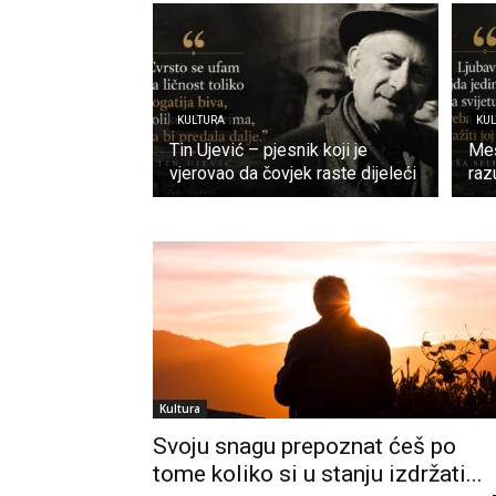
KULTURA
KU
Tin Ujević – pjesnik koji je
Meš
vjerovao da čovjek raste dijeleći
raz
Kultura
Svoju snagu prepoznat ćeš po
tome koliko si u stanju izdržati...