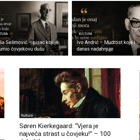
LTURA
KULTURA
a Selimović – pisac koji je
Ivo Andrić – Mudrost koja i
umio čovjekovu dušu
danas nadahnjuje
Kultura
Søren Kierkegaard: “Vjera je
najveća strast u čovjeku!” – 100