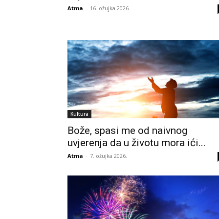
Atma
-
16. ožujka 2026.
Kultura
Bože, spasi me od naivnog
uvjerenja da u životu mora ići...
Atma
-
7. ožujka 2026.