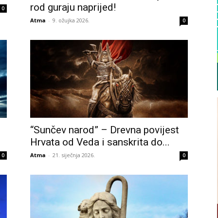
rod guraju naprijed!
0
Atma
-
9. ožujka 2026.
0
“Sunčev narod” – Drevna povijest
Hrvata od Veda i sanskrita do...
Atma
-
21. siječnja 2026.
0
0