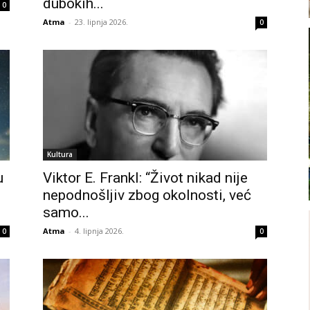
dubokih...
0
Atma
-
23. lipnja 2026.
0
Kultura
u
Viktor E. Frankl: “Život nikad nije
nepodnošljiv zbog okolnosti, već
samo...
Atma
-
4. lipnja 2026.
0
0