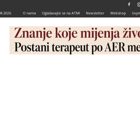
08.2026.
O nama
Oglašavajte se na ATMI
Newsletter
Webshop
Uvjet