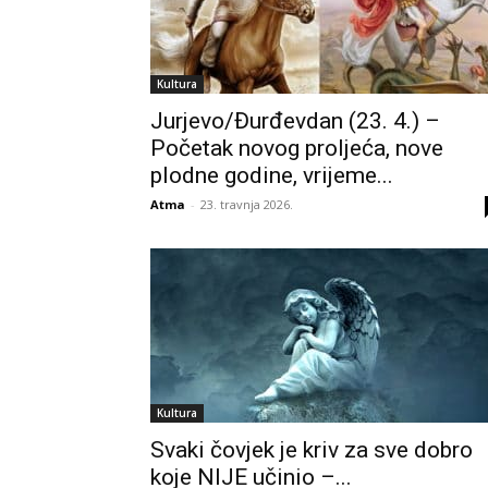
Kultura
Jurjevo/Đurđevdan (23. 4.) –
Početak novog proljeća, nove
plodne godine, vrijeme...
Atma
-
23. travnja 2026.
Kultura
Svaki čovjek je kriv za sve dobro
koje NIJE učinio –...