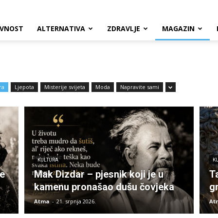
VNOST
ALTERNATIVA
ZDRAVLJE
MAGAZIN
ra
Ljepota
Misterije svijeta
Moda
Napravite sami
KULTURA
K
je
Mak Dizdar – pjesnik koji je u
T
kamenu pronašao dušu čovjeka
g
Atma
-
21. srpnja 2026.
At