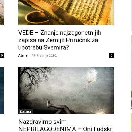
VEDE – Znanje najzagonetnijih
zapisa na Zemlji: Priručnik za
upotrebu Svemira?
Atma
-
19. travnja 2026.
0
0
Kultura
Nazdravimo svim
NEPRILAGOĐENIMA – Oni ljudski