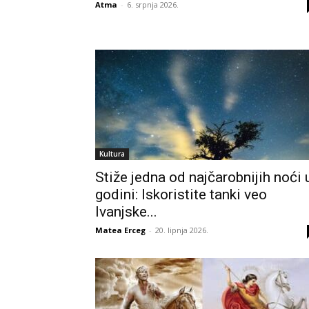
Atma
-
6. srpnja 2026.
Kultura
Stiže jedna od najčarobnijih noći 
godini: Iskoristite tanki veo
Ivanjske...
Matea Erceg
-
20. lipnja 2026.