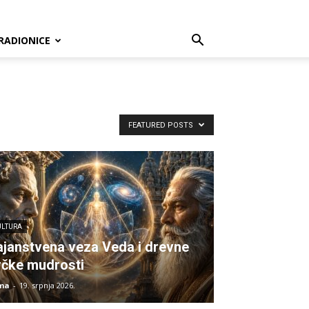
RADIONICE
FEATURED POSTS
ULTURA
ajanstvena veza Veda i drevne
rčke mudrosti
ma
-
19. srpnja 2026.