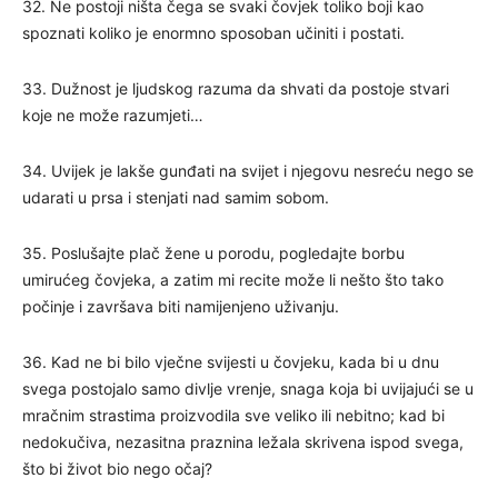
32. Ne postoji ništa čega se svaki čovjek toliko boji kao
spoznati koliko je enormno sposoban učiniti i postati.
33. Dužnost je ljudskog razuma da shvati da postoje stvari
koje ne može razumjeti…
34. Uvijek je lakše gunđati na svijet i njegovu nesreću nego se
udarati u prsa i stenjati nad samim sobom.
35. Poslušajte plač žene u porodu, pogledajte borbu
umirućeg čovjeka, a zatim mi recite može li nešto što tako
počinje i završava biti namijenjeno uživanju.
36. Kad ne bi bilo vječne svijesti u čovjeku, kada bi u dnu
svega postojalo samo divlje vrenje, snaga koja bi uvijajući se u
mračnim strastima proizvodila sve veliko ili nebitno; kad bi
nedokučiva, nezasitna praznina ležala skrivena ispod svega,
što bi život bio nego očaj?