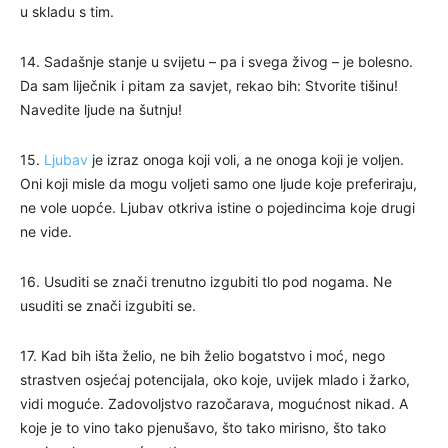
u skladu s tim.
14. Sadašnje stanje u svijetu – pa i svega živog – je bolesno.
Da sam liječnik i pitam za savjet, rekao bih: Stvorite tišinu!
Navedite ljude na šutnju!
15.
Ljubav
je izraz onoga koji voli, a ne onoga koji je voljen.
Oni koji misle da mogu voljeti samo one ljude koje preferiraju,
ne vole uopće. Ljubav otkriva istine o pojedincima koje drugi
ne vide.
16. Usuditi se znači trenutno izgubiti tlo pod nogama. Ne
usuditi se znači izgubiti se.
17. Kad bih išta želio, ne bih želio bogatstvo i moć, nego
strastven osjećaj potencijala, oko koje, uvijek mlado i žarko,
vidi moguće. Zadovoljstvo razočarava, mogućnost nikad. A
koje je to vino tako pjenušavo, što tako mirisno, što tako