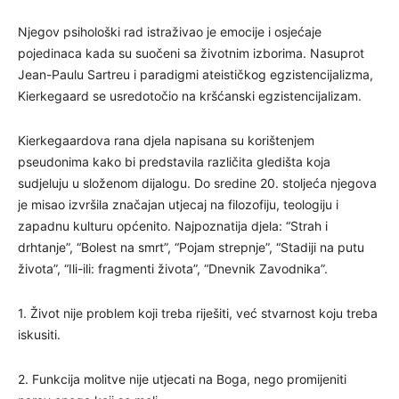
Njegov psihološki rad istraživao je emocije i osjećaje
pojedinaca kada su suočeni sa životnim izborima. Nasuprot
Jean-Paulu Sartreu i paradigmi ateističkog egzistencijalizma,
Kierkegaard se usredotočio na kršćanski egzistencijalizam.
Kierkegaardova rana djela napisana su korištenjem
pseudonima kako bi predstavila različita gledišta koja
sudjeluju u složenom dijalogu. Do sredine 20. stoljeća njegova
je misao izvršila značajan utjecaj na filozofiju, teologiju i
zapadnu kulturu općenito. Najpoznatija djela: “Strah i
drhtanje”, “Bolest na smrt”, “Pojam strepnje”, “Stadiji na putu
života”, “Ili-ili: fragmenti života”, “Dnevnik Zavodnika”.
1. Život nije problem koji treba riješiti, već stvarnost koju treba
iskusiti.
2. Funkcija molitve nije utjecati na Boga, nego promijeniti