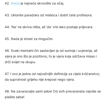
42.
Sreća
je najveće skrovište za očaj.
43. Uklonite paradoks od mislioca i dobit ćete profesora.
44. ‘Ne’ ne skriva ništa, ali ‘da’ vrlo lako postaje prijevara.
45. Nada je strast za mogućim.
46. Svaki mentalni čin sastavljen je od sumnje i uvjerenja, ali
vjera je ono što je pozitivno, to je vjera koja održava misao i
drži svijet na okupu.
47. I ovo je jedna od najvažnijih definicija za cijelo kršćanstvo;
da suprotnost grijehu nije krepost nego vjera.
48. Ne zavaravajte sami sebe! Od svih prevaranata najviše se
plašite sebe!