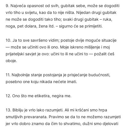
9. Najveća opasnost od svih, gubitak sebe, može se dogoditi
vrlo tiho u svijetu, kao da to nije ništa. Nijedan drugi gubitak
ne može se dogoditi tako tiho; svaki drugi gubitak – ruka,
noga, pet dolara, žena itd. – sigurno će se primijetiti.
10. Ja to sve savršeno vidim; postoje dvije moguće situacije
— može se učiniti ovo ili ono. Moje iskreno mišljenje i moj
prijateljski savjet je ovo: učini to ili ne učini to — požalit ćeš
oboje.
11. Najbolnije stanje postojanja je prisjećanje budućnosti,
posebno one koju nikada nećete imati.
12. Ono što me etiketira, negira me.
13. Bibliju je vrlo lako razumjeti. Ali mi kršćani smo hrpa
smutljivih prevaranata. Pravimo se da to ne možemo razumjeti
jer vrlo dobro znamo da čim to shvatimo, dužni smo djelovati