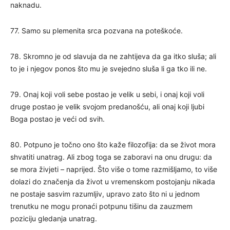
naknadu.
77. Samo su plemenita srca pozvana na poteškoće.
78. Skromno je od slavuja da ne zahtijeva da ga itko sluša; ali
to je i njegov ponos što mu je svejedno sluša li ga tko ili ne.
79. Onaj koji voli sebe postao je velik u sebi, i onaj koji voli
druge postao je velik svojom predanošću, ali onaj koji ljubi
Boga postao je veći od svih.
80. Potpuno je točno ono što kaže filozofija: da se život mora
shvatiti unatrag. Ali zbog toga se zaboravi na onu drugu: da
se mora živjeti – naprijed. Što više o tome razmišljamo, to više
dolazi do značenja da život u vremenskom postojanju nikada
ne postaje sasvim razumljiv, upravo zato što ni u jednom
trenutku ne mogu pronaći potpunu tišinu da zauzmem
poziciju gledanja unatrag.