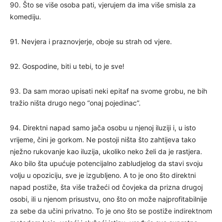
90. Što se više osoba pati, vjerujem da ima više smisla za
komediju.
91. Nevjera i praznovjerje, oboje su strah od vjere.
92. Gospodine, biti u tebi, to je sve!
93. Da sam morao upisati neki epitaf na svome grobu, ne bih
tražio ništa drugo nego “onaj pojedinac”.
94. Direktni napad samo jača osobu u njenoj iluziji i, u isto
vrijeme, čini je gorkom. Ne postoji ništa što zahtijeva tako
nježno rukovanje kao iluzija, ukoliko neko želi da je rastjera.
Ako bilo šta upućuje potencijalno zabludjelog da stavi svoju
volju u opoziciju, sve je izgubljeno. A to je ono što direktni
napad postiže, šta više tražeći od čovjeka da prizna drugoj
osobi, ili u njenom prisustvu, ono što on može najprofitabilnije
za sebe da učini privatno. To je ono što se postiže indirektnom