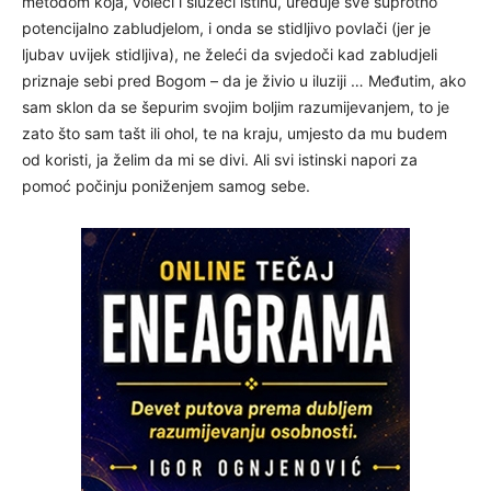
metodom koja, voleći i služeći istinu, uređuje sve suprotno
potencijalno zabludjelom, i onda se stidljivo povlači (jer je
ljubav uvijek stidljiva), ne želeći da svjedoči kad zabludjeli
priznaje sebi pred Bogom – da je živio u iluziji … Međutim, ako
sam sklon da se šepurim svojim boljim razumijevanjem, to je
zato što sam tašt ili ohol, te na kraju, umjesto da mu budem
od koristi, ja želim da mi se divi. Ali svi istinski napori za
pomoć počinju poniženjem samog sebe.