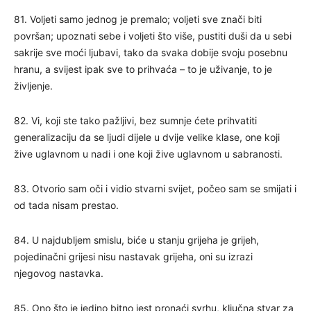
81. Voljeti samo jednog je premalo; voljeti sve znači biti
površan; upoznati sebe i voljeti što više, pustiti duši da u sebi
sakrije sve moći ljubavi, tako da svaka dobije svoju posebnu
hranu, a svijest ipak sve to prihvaća – to je uživanje, to je
življenje.
82. Vi, koji ste tako pažljivi, bez sumnje ćete prihvatiti
generalizaciju da se ljudi dijele u dvije velike klase, one koji
žive uglavnom u nadi i one koji žive uglavnom u sabranosti.
83. Otvorio sam oči i vidio stvarni svijet, počeo sam se smijati i
od tada nisam prestao.
84. U najdubljem smislu, biće u stanju grijeha je grijeh,
pojedinačni grijesi nisu nastavak grijeha, oni su izrazi
njegovog nastavka.
85. Ono što je jedino bitno jest pronaći svrhu, ključna stvar za