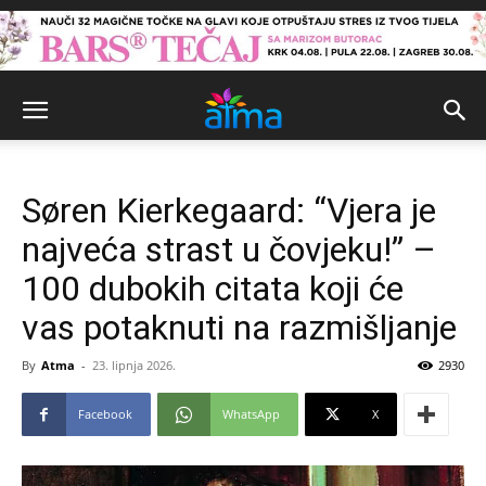
Søren Kierkegaard: “Vjera je
najveća strast u čovjeku!” –
100 dubokih citata koji će
vas potaknuti na razmišljanje
By
Atma
-
23. lipnja 2026.
2930
Facebook
WhatsApp
X