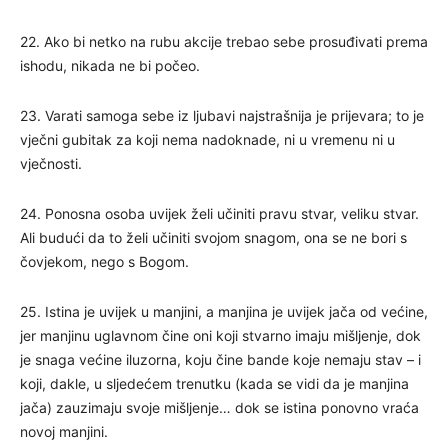
22. Ako bi netko na rubu akcije trebao sebe prosuđivati ​​prema
ishodu, nikada ne bi počeo.
23. Varati samoga sebe iz ljubavi najstrašnija je prijevara; to je
vječni gubitak za koji nema nadoknade, ni u vremenu ni u
vječnosti.
24. Ponosna osoba uvijek želi učiniti pravu stvar, veliku stvar.
Ali budući da to želi učiniti svojom snagom, ona se ne bori s
čovjekom, nego s Bogom.
25. Istina je uvijek u manjini, a manjina je uvijek jača od većine,
jer manjinu uglavnom čine oni koji stvarno imaju mišljenje, dok
je snaga većine iluzorna, koju čine bande koje nemaju stav – i
koji, dakle, u sljedećem trenutku (kada se vidi da je manjina
jača) zauzimaju svoje mišljenje… dok se istina ponovno vraća
novoj manjini.