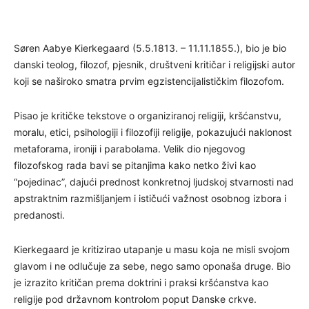
Søren Aabye Kierkegaard (5.5.1813. – 11.11.1855.), bio je bio
danski teolog, filozof, pjesnik, društveni kritičar i religijski autor
koji se naširoko smatra prvim egzistencijalističkim filozofom.
Pisao je kritičke tekstove o organiziranoj religiji, kršćanstvu,
moralu, etici, psihologiji i filozofiji religije, pokazujući naklonost
metaforama, ironiji i parabolama. Velik dio njegovog
filozofskog rada bavi se pitanjima kako netko živi kao
“pojedinac”, dajući prednost konkretnoj ljudskoj stvarnosti nad
apstraktnim razmišljanjem i ističući važnost osobnog izbora i
predanosti.
Kierkegaard je kritizirao utapanje u masu koja ne misli svojom
glavom i ne odlučuje za sebe, nego samo oponaša druge. Bio
je izrazito kritičan prema doktrini i praksi kršćanstva kao
religije pod državnom kontrolom poput Danske crkve.