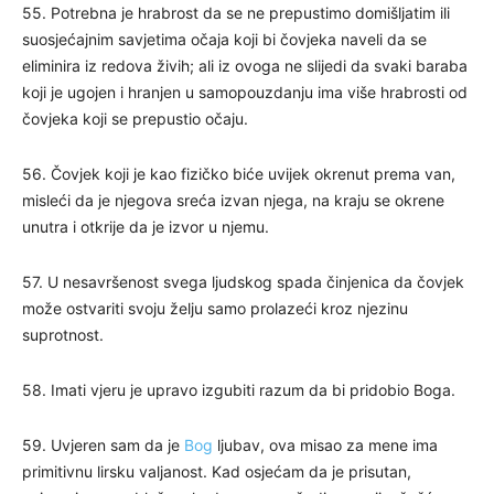
55. Potrebna je hrabrost da se ne prepustimo domišljatim ili
suosjećajnim savjetima očaja koji bi čovjeka naveli da se
eliminira iz redova živih; ali iz ovoga ne slijedi da svaki baraba
koji je ugojen i hranjen u samopouzdanju ima više hrabrosti od
čovjeka koji se prepustio očaju.
56. Čovjek koji je kao fizičko biće uvijek okrenut prema van,
misleći da je njegova sreća izvan njega, na kraju se okrene
unutra i otkrije da je izvor u njemu.
57. U nesavršenost svega ljudskog spada činjenica da čovjek
može ostvariti svoju želju samo prolazeći kroz njezinu
suprotnost.
58. Imati vjeru je upravo izgubiti razum da bi pridobio Boga.
59. Uvjeren sam da je
Bog
ljubav, ova misao za mene ima
primitivnu lirsku valjanost. Kad osjećam da je prisutan,