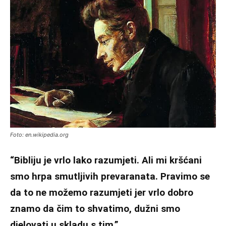
Foto: en.wikipedia.org
“Bibliju je vrlo lako razumjeti. Ali mi kršćani
smo hrpa smutljivih prevaranata. Pravimo se
da to ne možemo razumjeti jer vrlo dobro
znamo da čim to shvatimo, dužni smo
djelovati u skladu s tim.”