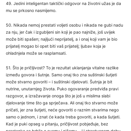
49. Jedini inteligentan taktički odgovor na životni užas je da
mu se prkosno nasmijemo.
50. Nikada nemoj prestati voljeti osobu i nikada ne gubi nadu
za nju, jer čak i izgubljeni sin koji je pao najniže, još uvijek
može biti spašen; najljući neprijatelj, a i onaj koji vam je bio
prijatelj mogao bi opet biti vaš prijatelj; ljubav koja je
ohladnjela može se rasplamsati.
51. Što je pričljivost? To je rezultat uklanjanja vitalne razlike
između govora i šutnje. Samo onaj tko zna suštinski šutjeti
može stvarno govoriti – i suštinski djelovati. Šutnja je bit
nutrine, unutarnjeg života. Puko ogovaranje predviđa pravi
razgovor, a izražavanje onoga što je još u mislima slabi
djelovanje time što ga sprječava. Ali onaj tko stvarno može
pričati, jer zna šutjeti, neće govoriti o raznim stvarima nego
samo o jednom, i znat će kada treba govoriti, a kada šutjeti.
Kad je puki opseg u pitanju, pričljivost pobjeđuje, bez
prestanka se brblja o svemu i ničemu… U strastvenom dobu