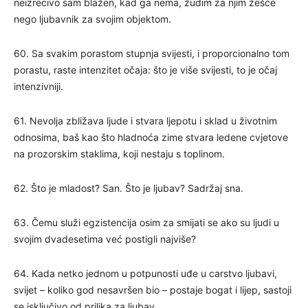
neizrecivo sam blažen, kad ga nema, žudim za njim žešće
nego ljubavnik za svojim objektom.
60. Sa svakim porastom stupnja svijesti, i proporcionalno tom
porastu, raste intenzitet očaja: što je više svijesti, to je očaj
intenzivniji.
61. Nevolja zbližava ljude i stvara ljepotu i sklad u životnim
odnosima, baš kao što hladnoća zime stvara ledene cvjetove
na prozorskim staklima, koji nestaju s toplinom.
62. Što je mladost? San. Što je ljubav? Sadržaj sna.
63. Čemu služi egzistencija osim za smijati se ako su ljudi u
svojim dvadesetima već postigli najviše?
64. Kada netko jednom u potpunosti uđe u carstvo ljubavi,
svijet – koliko god nesavršen bio – postaje bogat i lijep, sastoji
se isključivo od prilika za ljubav.