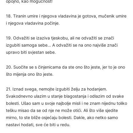
opojno, kao mogućnost!
18. Tiranin umire i njegova vladavina je gotova, mučenik umire
i njegova vladavina počinje.
19. Odvažiti se izaziva tjeskobu, ali ne odvažiti se znači
izgubiti samoga sebe… A odvažiti se na ono najviše znači
upravo biti svjestan sebe.
20. Suočite se s činjenicama da ste ono što jeste, jer to je ono
što mijenja ono što jeste.
21. Iznad svega, nemojte izgubiti želju za hodanjem.
Svakodnevno ulazim u stanje blagostanja i odlazim od svake
bolesti. Ušao sam u svoje najbolje misli i ne znam nijednu toliko
tešku misao da se od nje ne može otići. Ali što više sjedite
mirno, to ste bliže osjećaju bolesti. Dakle, ako netko samo
nastavi hodati, sve će biti u redu.