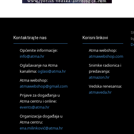
Access Energetski Facelift®
24.08.
Zagreb
Pjesma srca / Zagreb
Online
S
Tečaj Višeg Vodstva, razvijanja intuicije i Akaša zapisa
Kontaktirajte nas
Korisni linkovi
b
26.08.
D
Online
Općenite informacije:
Atma webshop:
Postanite Nositelj Vibracije Nove Zemlje
info@atma.hr
atmawebshop.com
27.08.
Oglašavanje na Atma
Snimke radionica i
Visoko
kanalima:
oglasi@atma.hr
predavanja:
Alemka Dauskardt – Jednodnevna radionica sistemskih
konstelacija
atmazon.hr
Atma webshop:
29.08.
atmawebshop@gmail.com
Vedska renesansa:
Zagreb
atmaveda.hr
Prijave za događanja u
HOD PO ŽERAVICI – Seminar koji mijenja tijelo, duh i um
SoulFest – Festival glazbe, mudrosti i zajedništva
Atma centru i online:
events@atma.hr
Radoboj
Noćna šumska kupka
Organizacija događaja u
30.08.
Atma centru:
Zagreb
ena.milinković@atma.hr
Access BARS® edukacija otpusti stres