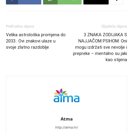
Prethodna objava
Slijedeća objava
Velika astrološka promjena do
3 ZNAKA ZODIJAKA S
2033.: Ovi znakovi ulaze u
NAJJAČOM PSIHOM: Oni
svoje zlatno razdoblje
mogu izdržati sve nevolje i
prepreke – mentalno su jaki
kao stijena
Atma
http://atma.hr/