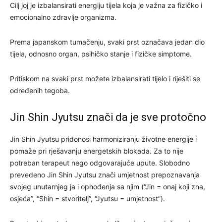
Cilj joj je izbalansirati energiju tijela koja je važna za fizičko i
emocionalno zdravlje organizma.
Prema japanskom tumačenju, svaki prst označava jedan dio
tijela, odnosno organ, psihičko stanje i fizičke simptome.
Pritiskom na svaki prst možete izbalansirati tijelo i riješiti se
određenih tegoba.
Jin Shin Jyutsu znači da je sve protočno
Jin Shin Jyutsu pridonosi harmoniziranju životne energije i
pomaže pri rješavanju energetskih blokada. Za to nije
potreban terapeut nego odgovarajuće upute. Slobodno
prevedeno Jin Shin Jyutsu znači umjetnost prepoznavanja
svojeg unutarnjeg ja i ophođenja sa njim (“Jin = onaj koji zna,
osjeća”, “Shin = stvoritelj”, “Jyutsu = umjetnost”).