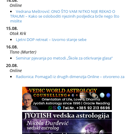
14.08.
Online
Vedrana Meštrović: ONO ŠTO VAM NITKO NIJE REKAO O
TRAUMI – Kako se osloboditi njezinih posljedica brže nego što
mislite
15.08.
Otok Krk
Ljetni DOP retreat – Izvorno stanje sebe
16.08.
Tisno (Murter)
Seminar pjevanja po metodi „Škole za otkrivanje glasa“
20.08.
Online
Radionica: Pomagači iz drugih dimenzija Online – otvoreno za
sve
21.08.
Zagreb+Online
Osnovni ThetaHealing® tečaj, Zagreb i Online
22.08.
Pula
Access BARS®, otpusti stres
23.08.
Pula