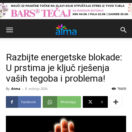
Razbijte energetske blokade:
U prstima je ključ rješenja
vaših tegoba i problema!
By
Atma
-
8. svibnja 2026.
76609
Facebook
WhatsApp
X