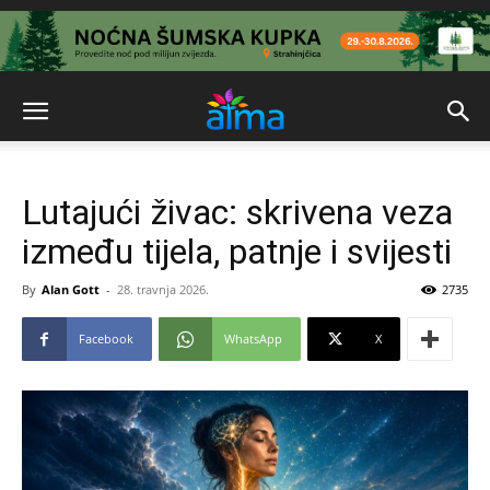
Lutajući živac: skrivena veza
između tijela, patnje i svijesti
By
Alan Gott
-
28. travnja 2026.
2735
Facebook
WhatsApp
X