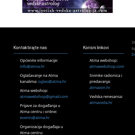
23.08.
Pula
Access Energetski Facelift®
24.08.
Zagreb
Pjesma srca / Zagreb
Online
S
Tečaj Višeg Vodstva, razvijanja intuicije i Akaša zapisa
Kontaktirajte nas
Korisni linkovi
b
25.08.
D
Online
Općenite informacije:
Atma webshop:
Upisi u program Profesionalni hipnoterapeut — nova
info@atma.hr
atmawebshop.com
generacija kreće 25.08. 2026.
Oglašavanje na Atma
Snimke radionica i
26.08.
Online
kanalima:
oglasi@atma.hr
predavanja:
Postanite Nositelj Vibracije Nove Zemlje
atmazon.hr
Atma webshop:
27.08.
atmawebshop@gmail.com
Vedska renesansa:
Visoko
atmaveda.hr
Prijave za događanja u
Alemka Dauskardt – Jednodnevna radionica sistemskih
konstelacija
Atma centru i online:
events@atma.hr
29.08.
Zagreb
Organizacija događaja u
HOD PO ŽERAVICI – Seminar koji mijenja tijelo, duh i um
Atma centru:
SoulFest – Festival glazbe, mudrosti i zajedništva