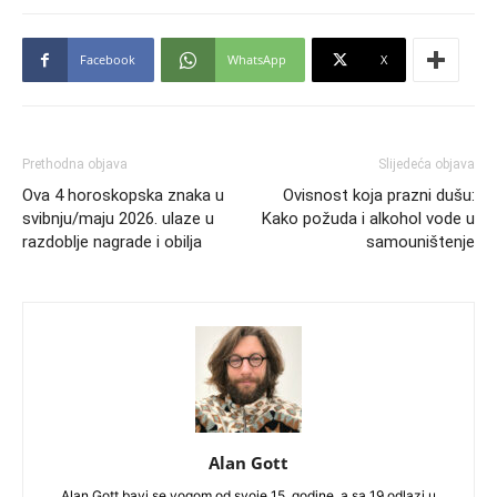
Facebook
WhatsApp
X
Prethodna objava
Slijedeća objava
Ova 4 horoskopska znaka u
Ovisnost koja prazni dušu:
svibnju/maju 2026. ulaze u
Kako požuda i alkohol vode u
razdoblje nagrade i obilja
samouništenje
Alan Gott
Alan Gott bavi se yogom od svoje 15. godine, a sa 19 odlazi u