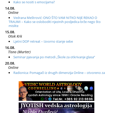
Kako se nositi s emocijama?
14.08.
Online
Vedrana Meštrović: ONO ŠTO VAM NITKO NIJE REKAO O
TRAUMI – Kako se osloboditi njezinih posljedica brže nego što
mislite
15.08.
Otok Krk
Ljetni DOP retreat – Izvorno stanje sebe
16.08.
Tisno (Murter)
Seminar pjevanja po metodi „Škole za otkrivanje glasa“
20.08.
Online
Radionica: Pomagači iz drugih dimenzija Online – otvoreno za
sve
21.08.
Zagreb+Online
Osnovni ThetaHealing® tečaj, Zagreb i Online
22.08.
Pula
Access BARS®, otpusti stres