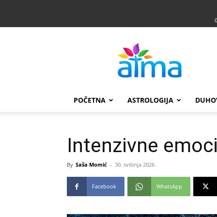
Atma
POČETNA
ASTROLOGIJA
DUHO
Intenzivne emoci
By
Saša Momić
-
30. svibnja 2026.
Facebook
WhatsApp