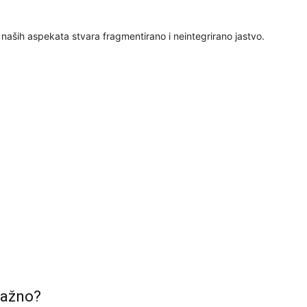
24
i naših aspekata stvara fragmentirano i neintegrirano jastvo.
25
26
27
28
29
 važno?