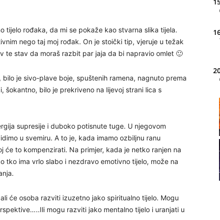
15
ijelo rođaka, da mi se pokaže kao stvarna slika tijela.
16
ivnim nego taj moj rođak. On je stoički tip, vjeruje u težak
 te stav da moraš razbit par jaja da bi napravio omlet 🙂
20
, bilo je sivo-plave boje, spuštenih ramena, nagnuto prema
 šokantno, bilo je prekriveno na lijevoj strani lica s
21
ergija supresije i duboko potisnute tuge. U njegovom
idimo u svemiru. A to je, kada imamo ozbiljnu ranu
22
oj će to kompenzirati. Na primjer, kada je netko ranjen na
ko tko ima vrlo slabo i nezdravo emotivno tijelo, može na
anja.
o, ali će osoba razviti izuzetno jako spiritualno tijelo. Mogu
23
spektive…..Ili mogu razviti jako mentalno tijelo i uranjati u