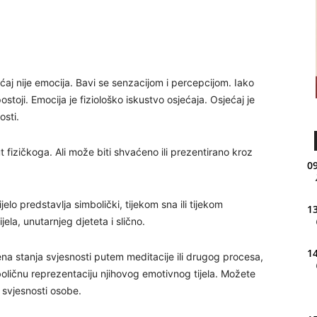
jećaj nije emocija. Bavi se senzacijom i percepcijom. Iako
postoji. Emocija je fiziološko iskustvo osjećaja. Osjećaj je
osti.
put fizičkoga. Ali može biti shvaćeno ili prezentirano kroz
09
lo predstavlja simbolički, tijekom sna ili tijekom
13
ela, unutarnjeg djeteta i slično.
14
a stanja svjesnosti putem meditacije ili drugog procesa,
imboličnu reprezentaciju njihovog emotivnog tijela. Možete
oj svjesnosti osobe.