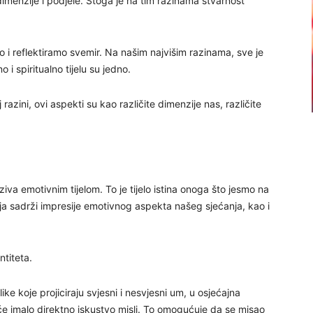
imenzije i podjele. Stoga je na tim razinama stvarnost
 i reflektiramo svemir. Na našim najvišim razinama, sve je
 i spiritualno tijelu su jedno.
razini, ovi aspekti su kao različite dimenzije nas, različite
ziva emotivnim tijelom. To je tijelo istina onoga što jesmo na
lja sadrži impresije emotivnog aspekta našeg sjećanja, kao i
ntiteta.
ike koje projiciraju svjesni i nesvjesni um, u osjećajna
iće imalo direktno iskustvo misli. To omogućuje da se misao