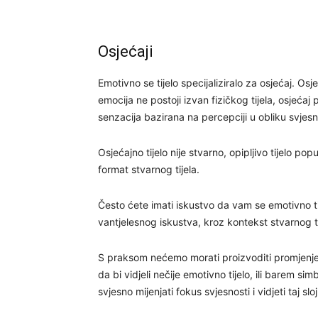
Osjećaji
Emotivno se tijelo specijaliziralo za osjećaj. Os
emocija ne postoji izvan fizičkog tijela, osjećaj 
senzacija bazirana na percepciji u obliku svjesn
Osjećajno tijelo nije stvarno, opipljivo tijelo po
format stvarnog tijela.
Često ćete imati iskustvo da vam se emotivno tije
vantjelesnog iskustva, kroz kontekst stvarnog tij
S praksom nećemo morati proizvoditi promjenjen
da bi vidjeli nečije emotivno tijelo, ili barem s
svjesno mijenjati fokus svjesnosti i vidjeti taj sl