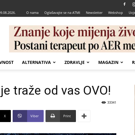
09.08.2026.
O nama
Oglašavajte se na ATMI
Newsletter
Webshop
Uvje
VNOST
ALTERNATIVA
ZDRAVLJE
MAGAZIN
R
je traže od vas OVO!
33341
X
Viber
Print