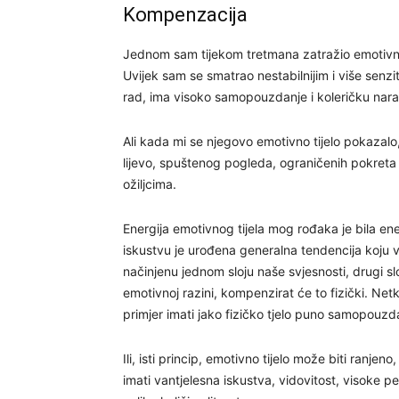
Kompenzacija
Jednom sam tijekom tretmana zatražio emotivno t
Uvijek sam se smatrao nestabilnijim i više senzit
rad, ima visoko samopouzdanje i koleričku narav
Ali kada mi se njegovo emotivno tijelo pokazalo
lijevo, spuštenog pogleda, ograničenih pokreta i,
ožiljcima.
Energija emotivnog tijela mog rođaka je bila en
iskustvu je urođena generalna tendencija koju v
načinjenu jednom sloju naše svjesnosti, drugi sl
emotivnoj razini, kompenzirat će to fizički. Net
primjer imati jako fizičko tjelo puno samopouzd
Ili, isti princip, emotivno tijelo može biti ranjen
imati vantjelesna iskustva, vidovitost, visoke per