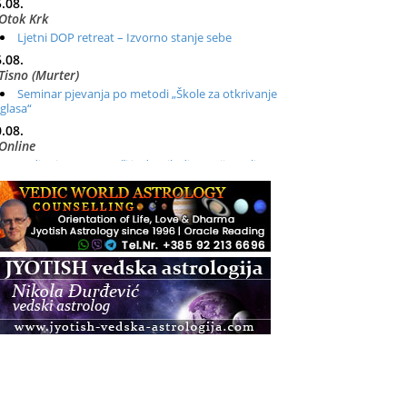
.08.
Otok Krk
Ljetni DOP retreat – Izvorno stanje sebe
.08.
Tisno (Murter)
Seminar pjevanja po metodi „Škole za otkrivanje
glasa“
.08.
Online
Radionica: Pomagači iz drugih dimenzija Online –
otvoreno za sve
.08.
Zagreb+Online
Osnovni ThetaHealing® tečaj, Zagreb i Online
.08.
Zagreb
Osnovna radionica za izscjeljivanje pranom (Basic
Pranic Healing course)
Pula
Access BARS®, otpusti stres
.08.
Pula
Access Energetski Facelift®