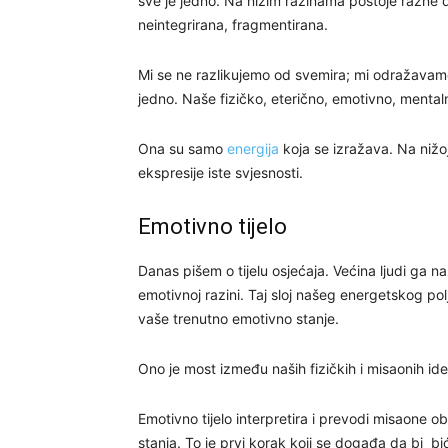
sve je jedno. Na nižim razinama postoje razne d
neintegrirana, fragmentirana.
Mi se ne razlikujemo od svemira; mi odražavamo
jedno. Naše fizičko, eterično, emotivno, mentalno
Ona su samo
energija
koja se izražava. Na nižoj 
ekspresije iste svjesnosti.
Emotivno tijelo
Danas pišem o tijelu osjećaja. Većina ljudi ga na
emotivnoj razini. Taj sloj našeg energetskog po
vaše trenutno emotivno stanje.
Ono je most između naših fizičkih i misaonih ide
Emotivno tijelo interpretira i prevodi misaone obl
stanja. To je prvi korak koji se događa da bi b