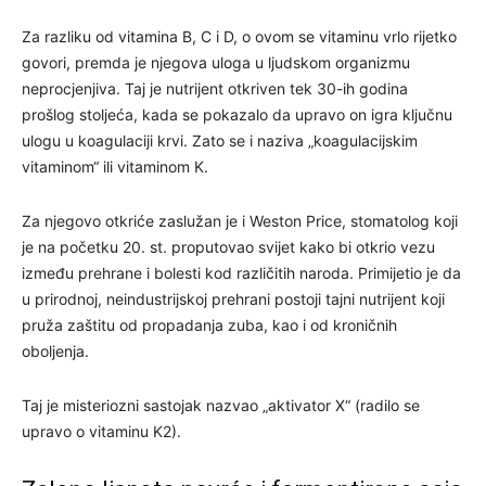
Za razliku od vitamina B, C i D, o ovom se vitaminu vrlo rijetko
govori, premda je njegova uloga u ljudskom organizmu
neprocjenjiva. Taj je nutrijent otkriven tek 30-ih godina
prošlog stoljeća, kada se pokazalo da upravo on igra ključnu
ulogu u koagulaciji krvi. Zato se i naziva „koagulacijskim
vitaminom“ ili vitaminom K.
Za njegovo otkriće zaslužan je i Weston Price, stomatolog koji
je na početku 20. st. proputovao svijet kako bi otkrio vezu
između prehrane i bolesti kod različitih naroda. Primijetio je da
u prirodnoj, neindustrijskoj prehrani postoji tajni nutrijent koji
pruža zaštitu od propadanja zuba, kao i od kroničnih
oboljenja.
Taj je misteriozni sastojak nazvao „aktivator X“ (radilo se
upravo o vitaminu K2).