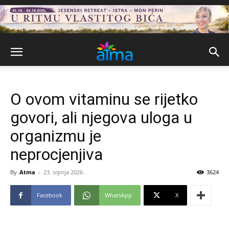
O ovom vitaminu se rijetko
govori, ali njegova uloga u
organizmu je
neprocjenjiva
By
Atma
-
23. srpnja 2026.
3624
Facebook
WhatsApp
X