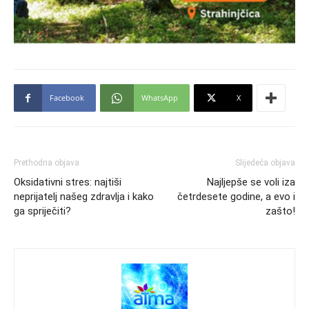
Facebook
WhatsApp
X
Prethodna objava
Slijedeća objava
Oksidativni stres: najtiši
Najljepše se voli iza
neprijatelj našeg zdravlja i kako
četrdesete godine, a evo i
ga spriječiti?
zašto!