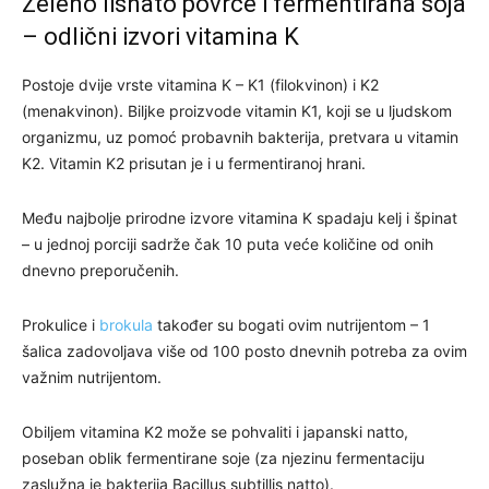
Zeleno lisnato povrće i fermentirana soja
– odlični izvori vitamina K
Postoje dvije vrste vitamina K – K1 (filokvinon) i K2
(menakvinon). Biljke proizvode vitamin K1, koji se u ljudskom
organizmu, uz pomoć probavnih bakterija, pretvara u vitamin
K2. Vitamin K2 prisutan je i u fermentiranoj hrani.
Među najbolje prirodne izvore vitamina K spadaju kelj i špinat
– u jednoj porciji sadrže čak 10 puta veće količine od onih
dnevno preporučenih.
Prokulice i
brokula
također su bogati ovim nutrijentom – 1
šalica zadovoljava više od 100 posto dnevnih potreba za ovim
važnim nutrijentom.
Obiljem vitamina K2 može se pohvaliti i japanski natto,
poseban oblik fermentirane soje (za njezinu fermentaciju
zaslužna je bakterija Bacillus subtillis natto).