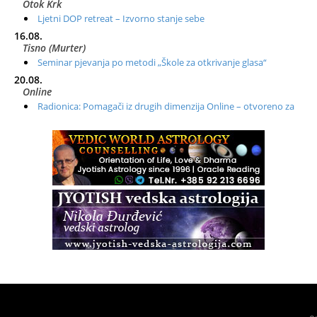
Otok Krk
Ljetni DOP retreat – Izvorno stanje sebe
16.08.
Tisno (Murter)
Seminar pjevanja po metodi „Škole za otkrivanje glasa“
20.08.
Online
Radionica: Pomagači iz drugih dimenzija Online – otvoreno za
sve
21.08.
Zagreb+Online
Osnovni ThetaHealing® tečaj, Zagreb i Online
22.08.
Zagreb
Osnovna radionica za izscjeljivanje pranom (Basic Pranic
Healing course)
Pula
Access BARS®, otpusti stres
23.08.
Pula
Access Energetski Facelift®
24.08.