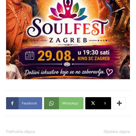
Facebook
WhatsApp
X
Prethodna objava
Slijedeća objava