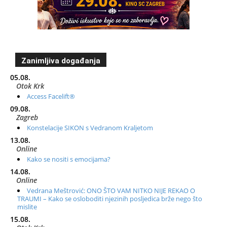
Zanimljiva događanja
05.08.
Otok Krk
Access Facelift®
09.08.
Zagreb
Konstelacije SIKON s Vedranom Kraljetom
13.08.
Online
Kako se nositi s emocijama?
14.08.
Online
Vedrana Meštrović: ONO ŠTO VAM NITKO NIJE REKAO O
TRAUMI – Kako se osloboditi njezinih posljedica brže nego što
mislite
15.08.