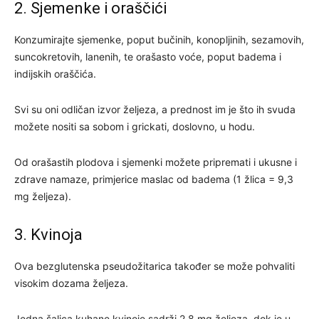
2. Sjemenke i oraščići
Konzumirajte sjemenke, poput bučinih, konopljinih, sezamovih,
suncokretovih, lanenih, te orašasto voće, poput badema i
indijskih oraščića.
Svi su oni odličan izvor željeza, a prednost im je što ih svuda
možete nositi sa sobom i grickati, doslovno, u hodu.
Od orašastih plodova i sjemenki možete pripremati i ukusne i
zdrave namaze, primjerice maslac od badema (1 žlica = 9,3
mg željeza).
3. Kvinoja
Ova bezglutenska pseudožitarica također se može pohvaliti
visokim dozama željeza.
Jedna šalica kuhane kvinoje sadrži 2,8 mg željeza, dok je u