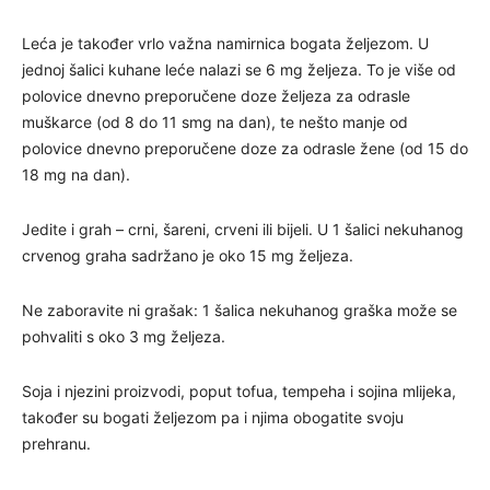
Leća je također vrlo važna namirnica bogata željezom. U
jednoj šalici kuhane leće nalazi se 6 mg željeza. To je više od
polovice dnevno preporučene doze željeza za odrasle
muškarce (od 8 do 11 smg na dan), te nešto manje od
polovice dnevno preporučene doze za odrasle žene (od 15 do
18 mg na dan).
Jedite i grah – crni, šareni, crveni ili bijeli. U 1 šalici nekuhanog
crvenog graha sadržano je oko 15 mg željeza.
Ne zaboravite ni grašak: 1 šalica nekuhanog graška može se
pohvaliti s oko 3 mg željeza.
Soja i njezini proizvodi, poput tofua, tempeha i sojina mlijeka,
također su bogati željezom pa i njima obogatite svoju
prehranu.