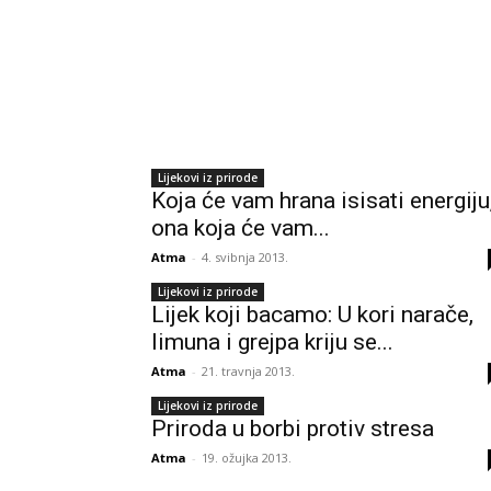
Lijekovi iz prirode
Koja će vam hrana isisati energiju,
ona koja će vam...
Atma
-
4. svibnja 2013.
Lijekovi iz prirode
Lijek koji bacamo: U kori narače,
limuna i grejpa kriju se...
Atma
-
21. travnja 2013.
Lijekovi iz prirode
Priroda u borbi protiv stresa
Atma
-
19. ožujka 2013.