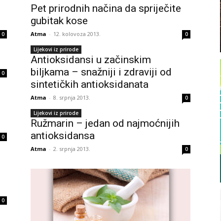
Pet prirodnih načina da spriječite
gubitak kose
Atma
-
12. kolovoza 2013.
0
0
Lijekovi iz prirode
Antioksidansi u začinskim
biljkama – snažniji i zdraviji od
0
sintetičkih antioksidanata
Atma
-
8. srpnja 2013.
0
Lijekovi iz prirode
Ružmarin – jedan od najmoćnijih
antioksidansa
0
Atma
-
2. srpnja 2013.
0
0