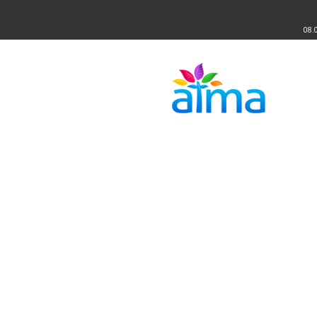
08.
Atma