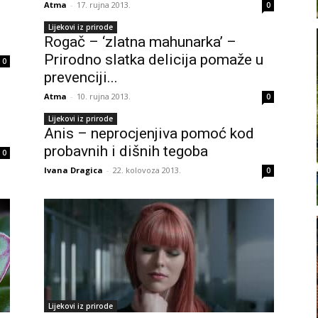
Atma
-
17. rujna 2013.
0
Lijekovi iz prirode
Rogač – ‘zlatna mahunarka’ –
Prirodno slatka delicija pomaže u
0
prevenciji...
Atma
-
10. rujna 2013.
0
Lijekovi iz prirode
Anis – neprocjenjiva pomoć kod
probavnih i dišnih tegoba
0
Ivana Dragica
-
22. kolovoza 2013.
0
Lijekovi iz prirode