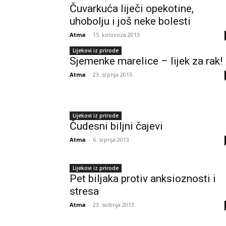
Čuvarkuća liječi opekotine,
uhobolju i još neke bolesti
Atma
-
15. kolovoza 2013.
Lijekovi iz prirode
Sjemenke marelice – lijek za rak!
Atma
-
23. srpnja 2013.
Lijekovi iz prirode
Čudesni biljni čajevi
Atma
-
6. srpnja 2013.
Lijekovi iz prirode
Pet biljaka protiv anksioznosti i
stresa
Atma
-
23. svibnja 2013.