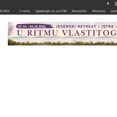
08.2026.
O nama
Oglašavajte se na ATMI
Newsletter
Webshop
Uvjet