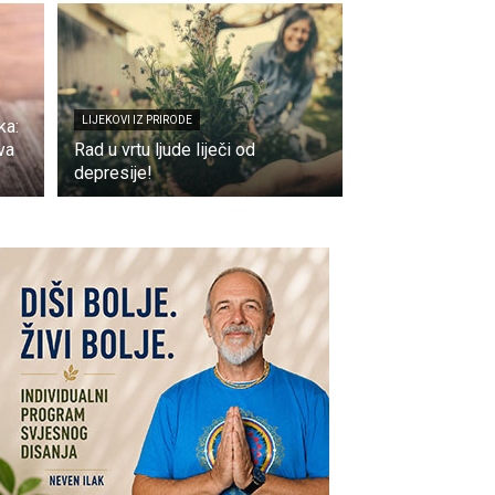
LIJEKOVI IZ PRIRODE
ka:
va
Rad u vrtu ljude liječi od
depresije!