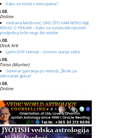
Kako se nositi s emocijama?
.08.
Online
Vedrana Meštrović: ONO ŠTO VAM NITKO NIJE
REKAO O TRAUMI – Kako se osloboditi njezinih
posljedica brže nego što mislite
.08.
Otok Krk
Ljetni DOP retreat – Izvorno stanje sebe
.08.
Tisno (Murter)
Seminar pjevanja po metodi „Škole za
otkrivanje glasa“
.08.
Online
Radionica: Pomagači iz drugih dimenzija Online
– otvoreno za sve
.08.
Zagreb+Online
Osnovni ThetaHealing® tečaj, Zagreb i Online
.08.
Pula