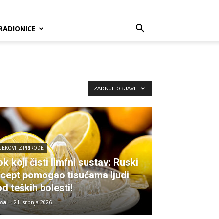
RADIONICE
ZADNJE OBJAVE
JEKOVI IZ PRIRODE
k koji čisti limfni sustav: Ruski
ecept pomogao tisućama ljudi
d teških bolesti!
ma
-
21. srpnja 2026.