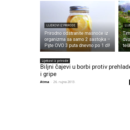
LIJEKOVI IZ PRIRODE
LIJ
Prirodno odstranite masnoće iz
Tim
organizma sa samo 2 sastojka –
dvo
Pijte OVO 3 puta dnevno po 1 dl!
teš
Lijekovi iz prirode
Biljni čajevi u borbi protiv prehlad
i gripe
Atma
-
26. rujna 2013.