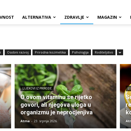
VNOST
ALTERNATIVA
ZDRAVLJE
MAGAZIN
i
Osobni razvoj
Prirodna kozmetika
Psihologija
Roditeljstvo
LIJEKOVI IZ PRIRODE
LI
O ovom vitaminu se rijetko
So
govori, ali njegova uloga u
r
organizmu je neprocjenjiva
ko
Atma
-
23. srpnja 2026.
At