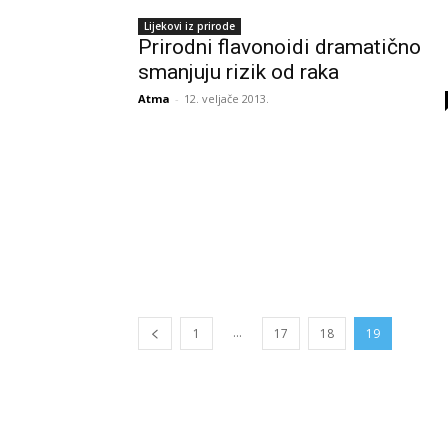
Lijekovi iz prirode
Prirodni flavonoidi dramatično
smanjuju rizik od raka
Atma
-
12. veljače 2013.
...
1
17
18
19