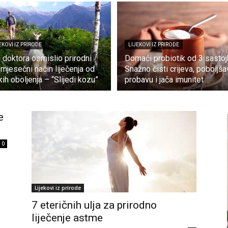
EKOVI IZ PRIRODE
LIJEKOVI IZ PRIRODE
 doktora osmislio prirodni
Domaći probiotik od 3 sastoj
mjesečni način liječenja od
Snažno čisti crijeva, poboljša
kih oboljenja – “Slijedi kozu”
probavu i jača imunitet
e
0
Lijekovi iz prirode
7 eteričnih ulja za prirodno
liječenje astme