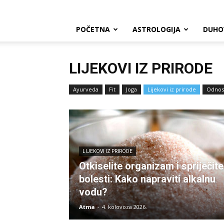
POČETNA
ASTROLOGIJA
DUHO
LIJEKOVI IZ PRIRODE
Ayurveda
Fit
Joga
Lijekovi iz prirode
Odnos
LIJEKOVI IZ PRIRODE
Otkiselite organizam i spriječite
bolesti: Kako napraviti alkalnu
vodu?
Atma
-
4. kolovoza 2026.