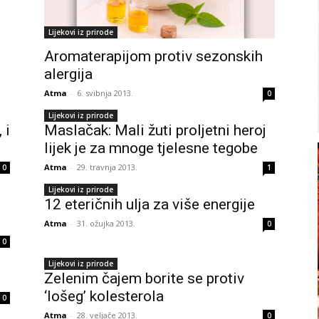
Lijekovi iz prirode
Aromaterapijom protiv sezonskih
alergija
Atma
-
6. svibnja 2013.
0
Lijekovi iz prirode
 i
Maslačak: Mali žuti proljetni heroj
lijek je za mnoge tjelesne tegobe
Atma
-
29. travnja 2013.
0
1
Lijekovi iz prirode
12 eteričnih ulja za više energije
Atma
-
31. ožujka 2013.
0
0
Lijekovi iz prirode
Zelenim čajem borite se protiv
‘lošeg’ kolesterola
0
Atma
-
28. veljače 2013.
0