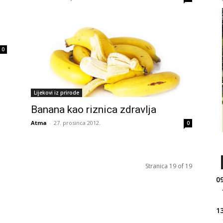
0
Lijekovi iz prirode
Banana kao riznica zdravlja
Atma
-
27. prosinca 2012.
0
Stranica 19 of 19
09
13