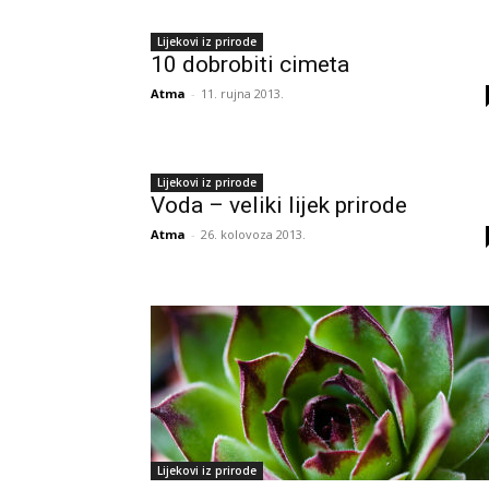
Lijekovi iz prirode
10 dobrobiti cimeta
Atma
-
11. rujna 2013.
Lijekovi iz prirode
Voda – veliki lijek prirode
Atma
-
26. kolovoza 2013.
Lijekovi iz prirode