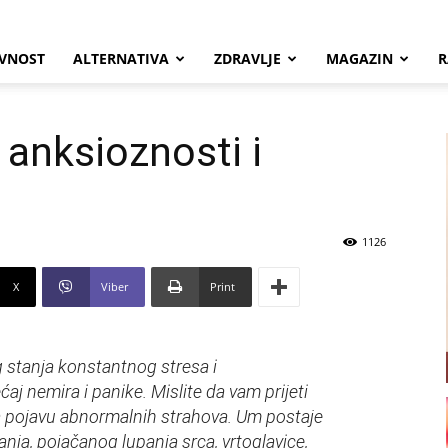
VNOST
ALTERNATIVA
ZDRAVLJE
MAGAZIN
R
v anksioznosti i
1126
X
Viber
Print
 stanja konstantnog stresa i
j nemira i panike. Mislite da vam prijeti
va pojavu abnormalnih strahova. Um postaje
nja, pojačanog lupanja srca, vrtoglavice,