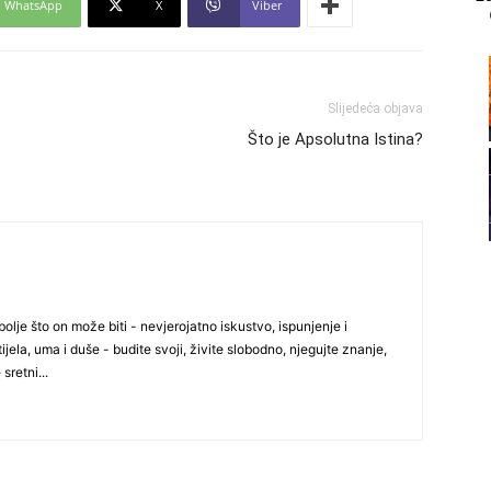
WhatsApp
X
Viber
21
Slijedeća objava
Što je Apsolutna Istina?
22
23
olje što on može biti - nevjerojatno iskustvo, ispunjenje i
ijela, uma i duše - budite svoji, živite slobodno, njegujte znanje,
24
 sretni...
25