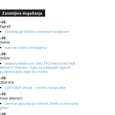
Zanimljiva događanja
.08.
Zagreb
Konstelacije SIKON s Vedranom Kraljetom
.08.
Online
Kako se nositi s emocijama?
.08.
Online
Vedrana Meštrović: ONO ŠTO VAM NITKO NIJE
REKAO O TRAUMI – Kako se osloboditi njezinih
posljedica brže nego što mislite
.08.
Otok Krk
Ljetni DOP retreat – Izvorno stanje sebe
.08.
Tisno (Murter)
Seminar pjevanja po metodi „Škole za otkrivanje
glasa“
.08.