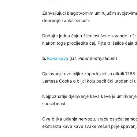
Zahvaljujući blagotvornim umirujućim svojstvima
depresije i anksioznosti.
Dodajte jednu čajnu žlicu osušene lavande u 2-3
Nakon toga procijedite čaj. Pijte tri šalice čaja
5.
Kava kava
(
lat. Piper methysticum
)
Djelovanje ove biljke zapadnjaci su otkrili 1768
Jamesa Cooka o biljci koju pacifički urođenici uzi
Najpoznatije djelovanje kava kave je umirivan
sposobnosti.
Ova biljka uklanja nervozu, vraća osjećaj samo
ekstrakta kava kave svake večeri prije spavanj