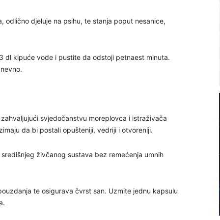
, odlično djeluje na psihu, te stanja poput nesanice,
 dl kipuće vode i pustite da odstoji petnaest minuta.
 dnevno.
. zahvaljujući svjedočanstvu moreplovca i istraživača
maju da bi postali opušteniji, vedriji i otvoreniji.
je središnjeg živčanog sustava bez remećenja umnih
pouzdanja te osigurava čvrst san. Uzmite jednu kapsulu
a.