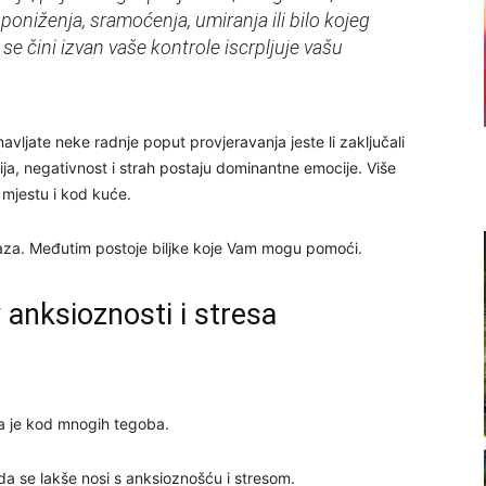
poniženja, sramoćenja, umiranja ili bilo kojeg
e čini izvan vaše kontrole iscrpljuje vašu
avljate neke radnje poput provjeravanja jeste li zaključali
epresija, negativnost i strah postaju dominantne emocije. Više
 mjestu i kod kuće.
aza. Međutim postoje biljke koje Vam mogu pomoći.
iv anksioznosti i stresa
sna je kod mnogih tegoba.
 da se lakše nosi s anksioznošću i stresom.