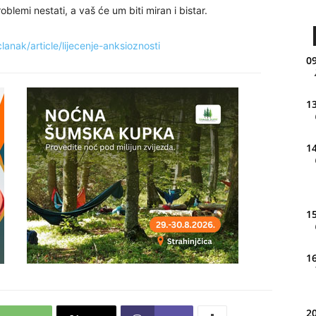
blemi nestati, a vaš će um biti miran i bistar.
anak/article/lijecenje-anksioznosti
09
13
14
15
16
20