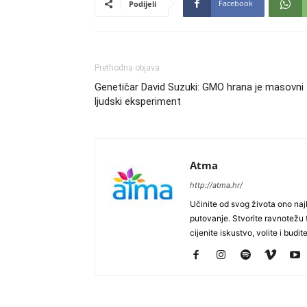
Facebook
Podijeli
Prethodna objava
Genetičar David Suzuki: GMO hrana je masovni
ljudski eksperiment
Atma
http://atma.hr/
Učinite od svog života ono najb
putovanje. Stvorite ravnotežu t
cijenite iskustvo, volite i budite