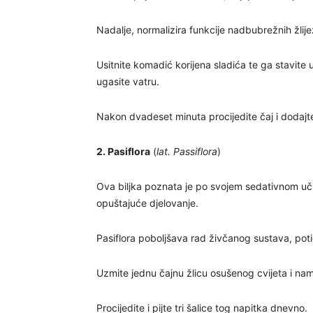
Nadalje, normalizira funkcije nadbubrežnih žlijez
Usitnite komadić korijena sladića te ga stavit
ugasite vatru.
Nakon dvadeset minuta procijedite čaj i dodajte 
2. Pasiflora
(
lat. Passiflora
)
Ova biljka poznata je po svojem sedativnom učink
opuštajuće djelovanje.
Pasiflora poboljšava rad živčanog sustava, poti
Uzmite jednu čajnu žlicu osušenog cvijeta i nam
Procijedite i pijte tri šalice tog napitka dnevno.