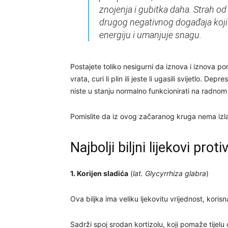
znojenja i gubitka daha. Strah od 
drugog negativnog događaja koji s
energiju i umanjuje snagu.
Postajete toliko nesigurni da iznova i iznova pon
vrata, curi li plin ili jeste li ugasili svijetlo. D
niste u stanju normalno funkcionirati na radnom
Pomislite da iz ovog začaranog kruga nema izl
Najbolji biljni lijekovi prot
1. Korijen sladića
(
lat. Glycyrrhiza glabra
)
Ova biljka ima veliku ljekovitu vrijednost, kori
Sadrži spoj srodan kortizolu, koji pomaže tijelu