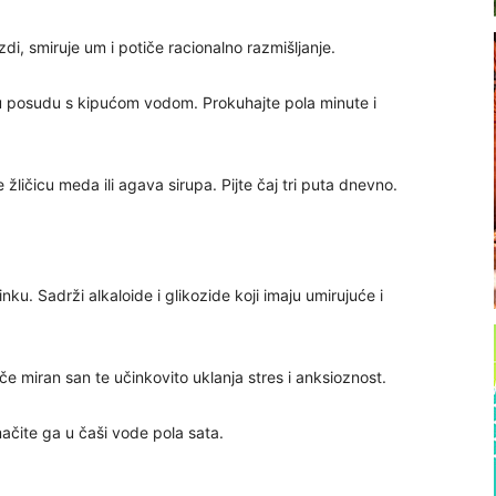
di, smiruje um i potiče racionalno razmišljanje.
e u posudu s kipućom vodom. Prokuhajte pola minute i
žličicu meda ili agava sirupa. Pijte čaj tri puta dnevno.
u. Sadrži alkaloide i glikozide koji imaju umirujuće i
če miran san te učinkovito uklanja stres i anksioznost.
ačite ga u čaši vode pola sata.