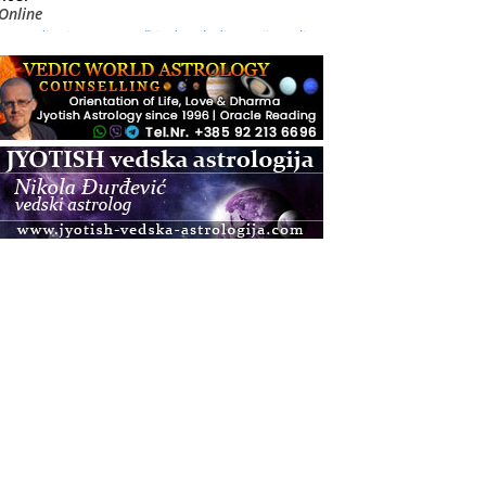
Online
Radionica: Pomagači iz drugih dimenzija Online –
otvoreno za sve
.08.
Zagreb+Online
Osnovni ThetaHealing® tečaj, Zagreb i Online
.08.
Zagreb
Osnovna radionica za izscjeljivanje pranom (Basic
Pranic Healing course)
Pula
Access BARS®, otpusti stres
.08.
Pula
Access Energetski Facelift®
.08.
Zagreb
Pjesma srca / Zagreb
Online
Tečaj Višeg Vodstva, razvijanja intuicije i Akaša
zapisa
.08.