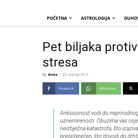
POČETNA
ASTROLOGIJA
DUHO
Pet biljaka proti
stresa
By
Atma
-
23. svibnja 2013.
Facebook
WhatsApp
Anksioznost vodi do neprirodnog
uznemirenosti. Obuzima vas osjeća
neizbježna katastrofa, što izazi
preopterećen, što dovodi do drhta