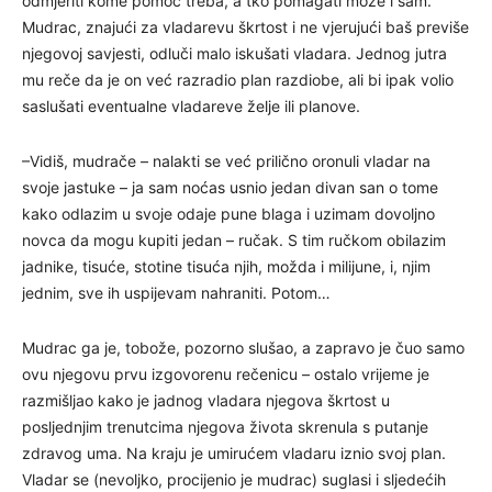
odmjeriti kome pomoć treba, a tko pomagati može i sam.
Mudrac, znajući za vladarevu škrtost i ne vjerujući baš previše
njegovoj savjesti, odluči malo iskušati vladara. Jednog jutra
mu reče da je on već razradio plan razdiobe, ali bi ipak volio
saslušati eventualne vladareve želje ili planove.
–Vidiš, mudrače – nalakti se već prilično oronuli vladar na
svoje jastuke – ja sam noćas usnio jedan divan san o tome
kako odlazim u svoje odaje pune blaga i uzimam dovoljno
novca da mogu kupiti jedan – ručak. S tim ručkom obilazim
jadnike, tisuće, stotine tisuća njih, možda i milijune, i, njim
jednim, sve ih uspijevam nahraniti. Potom…
Mudrac ga je, tobože, pozorno slušao, a zapravo je čuo samo
ovu njegovu prvu izgovorenu rečenicu – ostalo vrijeme je
razmišljao kako je jadnog vladara njegova škrtost u
posljednjim trenutcima njegova života skrenula s putanje
zdravog uma. Na kraju je umirućem vladaru iznio svoj plan.
Vladar se (nevoljko, procijenio je mudrac) suglasi i sljedećih