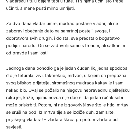
vladarsku titulu dajem tebi u ruke. Ti s njima učini što treba
učiniti, a mene pusti mirno umrijeti.
Za dva dana vladar umre, mudrac postane vladar, ali ne
zaboravi obećanje dato na samrtnoj postelji svoga, i
dobrotvora svih drugih, i doista, sve preostalo bogatstvo
podijeli narodu. On se zadovolji samo s tronom, ali satkanim
od pravde i samilosti.
Jednoga dana pohodio ga je jedan čudan lik, jedna spodoba
što je teturala, živi, takorekuć, mrtvac, u kojem on prepozna
svog bliskog prijatelja, siromašnog mudraca kakav je i sam
nekad bio. Ovaj se požalio na njegovu nepravednu djeliteljsku
ruku jer, kaže, njemu novca nije dao ni da jedan ručak sebi
može priskrbiti. Potom, ni ne izgovorivši sve što je htio, mrtav
se sruši na pod. Iz mrtva tijela se izdiže duh, zamislite,
prijašnjeg vladara! – vladara škrca pa potom vladara od
savjesti.