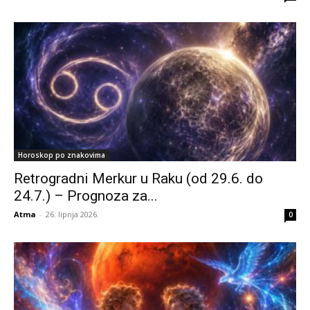
Horoskop po znakovima
Retrogradni Merkur u Raku (od 29.6. do
24.7.) – Prognoza za...
Atma
-
26. lipnja 2026.
0