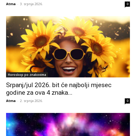
Atma
-
3. srpnja 2026.
0
Horoskop po znakovima
Srpanj/jul 2026. bit će najbolji mjesec
godine za ova 4 znaka...
Atma
-
2. srpnja 2026.
0