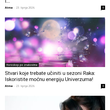
i...
Atma
-
23. lipnja 2026.
0
Horoskop po znakovima
Stvari koje trebate učiniti u sezoni Raka:
Iskoristite moćnu energiju Univerzuma!
Atma
-
23. lipnja 2026.
0