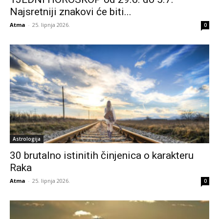
Najsretniji znakovi će biti...
Atma
-
25. lipnja 2026.
0
Astrologija
30 brutalno istinitih činjenica o karakteru
Raka
Atma
-
25. lipnja 2026.
0