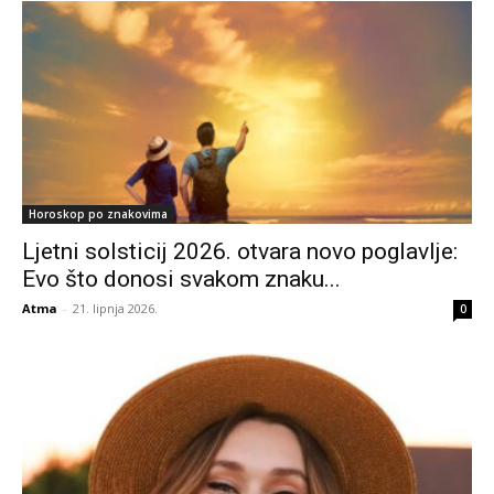
Horoskop po znakovima
Ljetni solsticij 2026. otvara novo poglavlje:
Evo što donosi svakom znaku...
Atma
-
21. lipnja 2026.
0