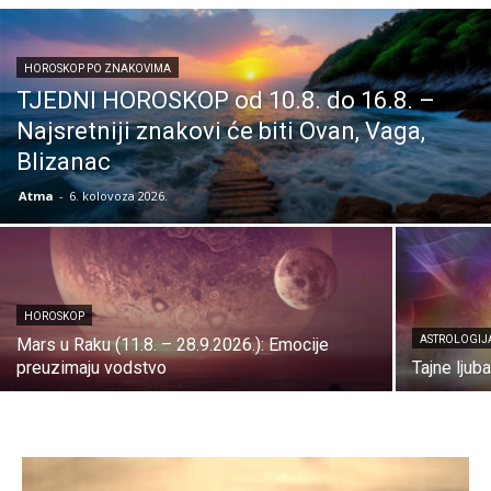
HOROSKOP PO ZNAKOVIMA
TJEDNI HOROSKOP od 10.8. do 16.8. –
Najsretniji znakovi će biti Ovan, Vaga,
Blizanac
Atma
-
6. kolovoza 2026.
HOROSKOP
ASTROLOGIJ
Mars u Raku (11.8. – 28.9.2026.): Emocije
preuzimaju vodstvo
Tajne ljub