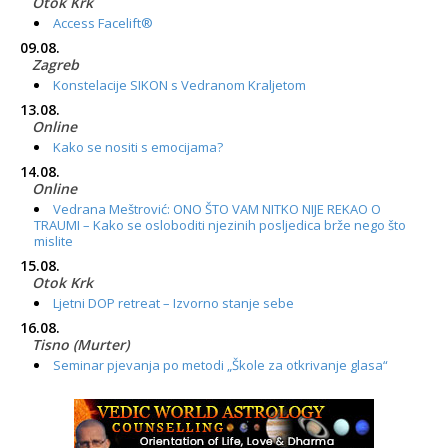
Otok Krk
Access Facelift®
09.08.
Zagreb
Konstelacije SIKON s Vedranom Kraljetom
13.08.
Online
Kako se nositi s emocijama?
14.08.
Online
Vedrana Meštrović: ONO ŠTO VAM NITKO NIJE REKAO O
TRAUMI – Kako se osloboditi njezinih posljedica brže nego što
mislite
15.08.
Otok Krk
Ljetni DOP retreat – Izvorno stanje sebe
16.08.
Tisno (Murter)
Seminar pjevanja po metodi „Škole za otkrivanje glasa“
20.08.
Online
Radionica: Pomagači iz drugih dimenzija Online – otvoreno za
sve