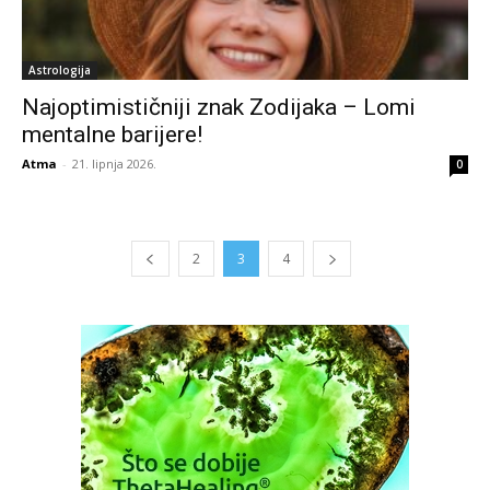
Astrologija
Najoptimističniji znak Zodijaka – Lomi
mentalne barijere!
Atma
-
21. lipnja 2026.
0
2
3
4