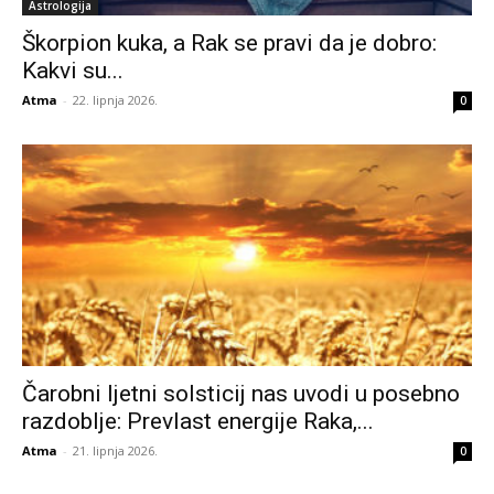
Astrologija
Škorpion kuka, a Rak se pravi da je dobro:
Kakvi su...
Atma
-
22. lipnja 2026.
0
Čarobni ljetni solsticij nas uvodi u posebno
razdoblje: Prevlast energije Raka,...
Atma
-
21. lipnja 2026.
0