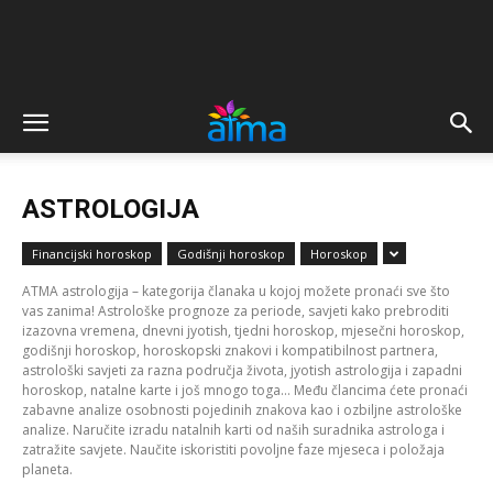
ASTROLOGIJA
Financijski horoskop
Godišnji horoskop
Horoskop
ATMA astrologija – kategorija članaka u kojoj možete pronaći sve što
vas zanima! Astrološke prognoze za periode, savjeti kako prebroditi
izazovna vremena, dnevni jyotish, tjedni horoskop, mjesečni horoskop,
godišnji horoskop, horoskopski znakovi i kompatibilnost partnera,
astrološki savjeti za razna područja života, jyotish astrologija i zapadni
horoskop, natalne karte i još mnogo toga… Među člancima ćete pronaći
zabavne analize osobnosti pojedinih znakova kao i ozbiljne astrološke
analize. Naručite izradu natalnih karti od naših suradnika astrologa i
zatražite savjete. Naučite iskoristiti povoljne faze mjeseca i položaja
planeta.