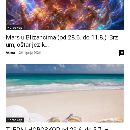
Horoskop
Mars u Blizancima (od 28.6. do 11.8.): Brz
um, oštar jezik...
Atma
-
26. lipnja 2026.
0
Horoskop
TJEDNI HOROSKOP od 29.6. do 5.7. –