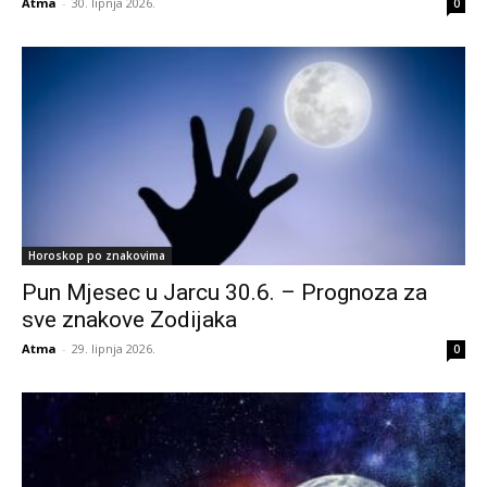
Atma
-
30. lipnja 2026.
0
Horoskop po znakovima
Pun Mjesec u Jarcu 30.6. – Prognoza za
sve znakove Zodijaka
Atma
-
29. lipnja 2026.
0