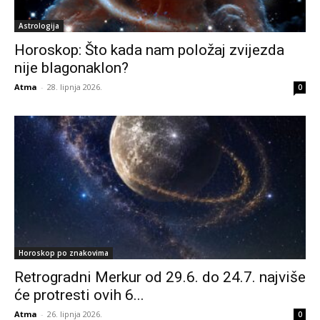
Astrologija
Horoskop: Što kada nam položaj zvijezda
nije blagonaklon?
Atma
-
28. lipnja 2026.
0
Horoskop po znakovima
Retrogradni Merkur od 29.6. do 24.7. najviše
će protresti ovih 6...
Atma
-
26. lipnja 2026.
0