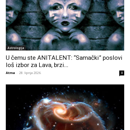
Astrologija
U čemu ste ANITALENT: “Samački” poslovi
loš izbor za Lava, brzi...
Atma
-
28. lipnja 2026.
0