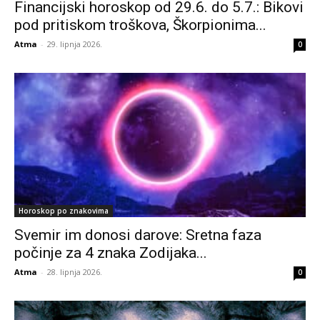
Financijski horoskop od 29.6. do 5.7.: Bikovi
pod pritiskom troškova, Škorpionima...
Atma
-
29. lipnja 2026.
0
Horoskop po znakovima
Svemir im donosi darove: Sretna faza
počinje za 4 znaka Zodijaka...
Atma
-
28. lipnja 2026.
0