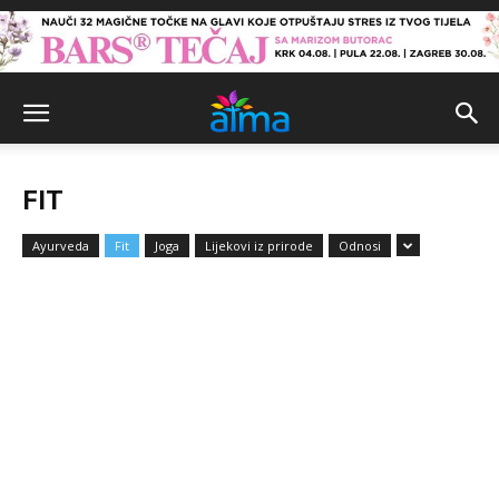
FIT
Ayurveda
Fit
Joga
Lijekovi iz prirode
Odnosi