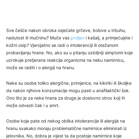
Sve češće nakon obroka osjećate grčeve, bolove u trbuhu,
nadutost ili mučninu? Muče vas
proljev
i kašalj, a primjećujete i
kožni osip? Vjerojatno se radi o intoleranciji ili otežanom
probavljanju hrane. No, ako su u pitanju ozbiljniji simptomi koje
uzrokuje pretjerana reakcija organizma na neku namirnicu,
može se raditi i o alergiji na hranu.
Neke su osobe toliko alergične, primjerice, na kikiriki ili školjke
da nakon njihove konzumacije mogu pasti u anafilaktički šok.
Ono što je za neke hrana za druge je doslovno otrov koji ih
može odvesti čak i u smrt.
Osobe koje pate od nekog oblika intolerancije ili alergije na
hranu svakako moraju problematične namirnice eliminirati iz
jelovnika. No, dobra je vijest ta da postoje namirnice koje