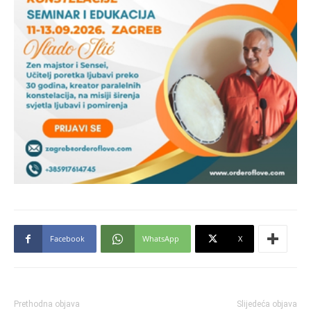
Facebook
WhatsApp
X
Prethodna objava
Slijedeća objava