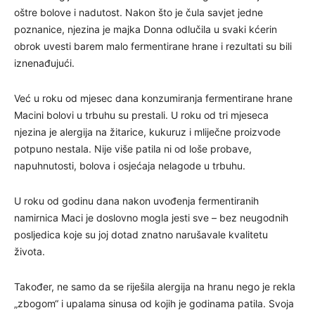
oštre bolove i nadutost. Nakon što je čula savjet jedne
poznanice, njezina je majka Donna odlučila u svaki kćerin
obrok uvesti barem malo fermentirane hrane i rezultati su bili
iznenađujući.
Već u roku od mjesec dana konzumiranja fermentirane hrane
Macini bolovi u trbuhu su prestali. U roku od tri mjeseca
njezina je alergija na žitarice, kukuruz i mliječne proizvode
potpuno nestala. Nije više patila ni od loše probave,
napuhnutosti, bolova i osjećaja nelagode u trbuhu.
U roku od godinu dana nakon uvođenja fermentiranih
namirnica Maci je doslovno mogla jesti sve – bez neugodnih
posljedica koje su joj dotad znatno narušavale kvalitetu
života.
Također, ne samo da se riješila alergija na hranu nego je rekla
„zbogom“ i upalama sinusa od kojih je godinama patila. Svoja