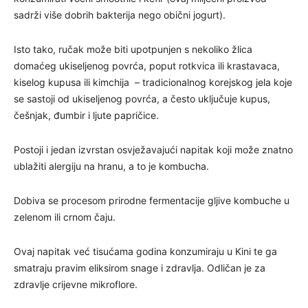
sadrži više dobrih bakterija nego obični jogurt).
Isto tako, ručak može biti upotpunjen s nekoliko žlica
domaćeg ukiseljenog povrća, poput rotkvica ili krastavaca,
kiselog kupusa ili kimchija – tradicionalnog korejskog jela koje
se sastoji od ukiseljenog povrća, a često uključuje kupus,
češnjak, đumbir i ljute papričice.
Postoji i jedan izvrstan osvježavajući napitak koji može znatno
ublažiti alergiju na hranu, a to je kombucha.
Dobiva se procesom prirodne fermentacije gljive kombuche u
zelenom ili crnom čaju.
Ovaj napitak već tisućama godina konzumiraju u Kini te ga
smatraju pravim eliksirom snage i zdravlja. Odličan je za
zdravlje crijevne mikroflore.