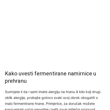
Kako uvesti fermentirane namirnice u
prehranu
Sumnjate li da i sami imate alergiju na hranu ili bilo koji drugi
oblik alergije, probajte gotovo svaki svoj obrok obogatiti s
malo fermentirane hrane. Primjerice, za doručak možete
konzumirati voćni smoothie i kefir (ovaj mliječni proizvod