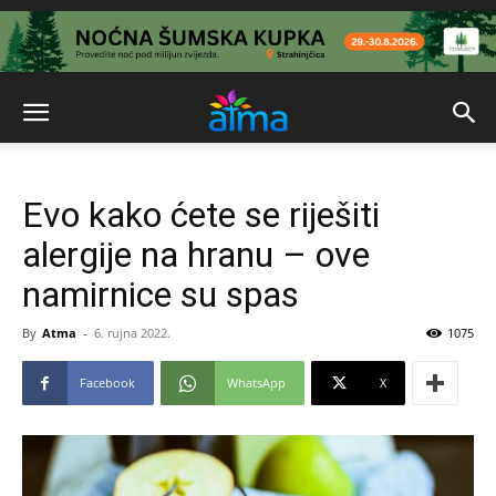
Evo kako ćete se riješiti
alergije na hranu – ove
namirnice su spas
By
Atma
-
6. rujna 2022.
1075
Facebook
WhatsApp
X