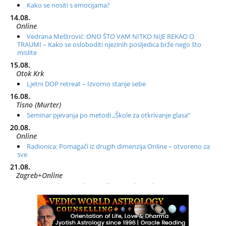
Kako se nositi s emocijama?
14.08.
Online
Vedrana Meštrović: ONO ŠTO VAM NITKO NIJE REKAO O
TRAUMI – Kako se osloboditi njezinih posljedica brže nego što
mislite
15.08.
Otok Krk
Ljetni DOP retreat – Izvorno stanje sebe
16.08.
Tisno (Murter)
Seminar pjevanja po metodi „Škole za otkrivanje glasa“
20.08.
Online
Radionica: Pomagači iz drugih dimenzija Online – otvoreno za
sve
21.08.
Zagreb+Online
Osnovni ThetaHealing® tečaj, Zagreb i Online
22.08.
Zagreb
Osnovna radionica za izscjeljivanje pranom (Basic Pranic
Healing course)