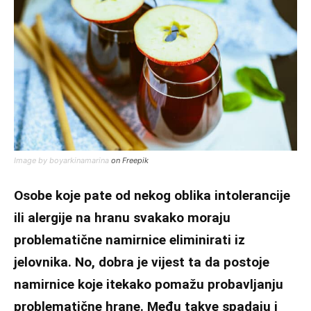
Image by boyarkinamarina
on Freepik
Osobe koje pate od nekog oblika intolerancije
ili alergije na hranu svakako moraju
problematične namirnice eliminirati iz
jelovnika. No, dobra je vijest ta da postoje
namirnice koje itekako pomažu probavljanju
problematične hrane. Među takve spadaju i