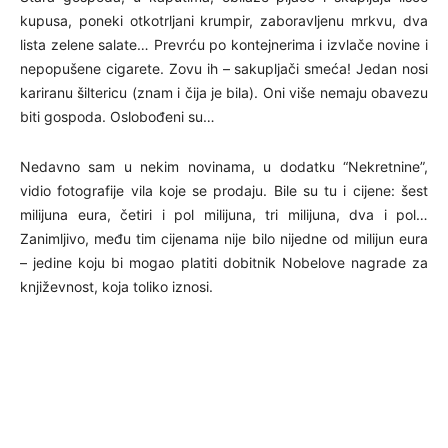
kupusa, poneki otkotrljani krumpir, zaboravljenu mrkvu, dva
lista zelene salate… Prevrću po kontejnerima i izvlače novine i
nepopušene cigarete. Zovu ih – sakupljači smeća! Jedan nosi
kariranu šiltericu (znam i čija je bila). Oni više nemaju obavezu
biti gospoda. Oslobođeni su…
Nedavno sam u nekim novinama, u dodatku “Nekretnine”,
vidio fotografije vila koje se prodaju. Bile su tu i cijene: šest
milijuna eura, četiri i pol milijuna, tri milijuna, dva i pol…
Zanimljivo, među tim cijenama nije bilo nijedne od milijun eura
– jedine koju bi mogao platiti dobitnik Nobelove nagrade za
književnost, koja toliko iznosi.