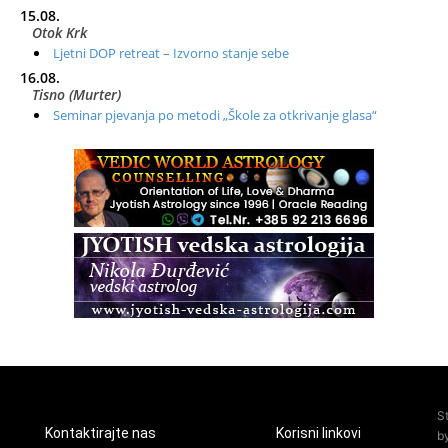
15.08.
Otok Krk
Ljetni DOP retreat – Izvorno stanje sebe
16.08.
Tisno (Murter)
Seminar pjevanja po metodi „Škole za otkrivanje glasa“
20.08.
Online
Radionica: Pomagači iz drugih dimenzija Online – otvoreno za
sve
21.08.
Zagreb+Online
Osnovni ThetaHealing® tečaj, Zagreb i Online
22.08.
Pula
Access BARS®, otpusti stres
23.08.
Pula
Access Energetski Facelift®
24.08.
S
Zagreb
Kontaktirajte nas
Korisni linkovi
b
Pjesma srca / Zagreb