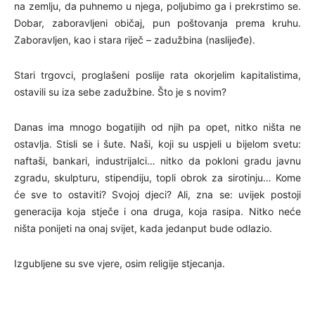
na zemlju, da puhnemo u njega, poljubimo ga i prekrstimo se.
Dobar, zaboravljeni običaj, pun poštovanja prema kruhu.
Zaboravljen, kao i stara riječ – zadužbina (naslijeđe).
Stari trgovci, proglašeni poslije rata okorjelim kapitalistima,
ostavili su iza sebe zadužbine. Što je s novim?
Danas ima mnogo bogatijih od njih pa opet, nitko ništa ne
ostavlja. Stisli se i šute. Naši, koji su uspjeli u bijelom svetu:
naftaši, bankari, industrijalci… nitko da pokloni gradu javnu
zgradu, skulpturu, stipendiju, topli obrok za sirotinju… Kome
će sve to ostaviti? Svojoj djeci? Ali, zna se: uvijek postoji
generacija koja stječe i ona druga, koja rasipa. Nitko neće
ništa ponijeti na onaj svijet, kada jedanput bude odlazio.
Izgubljene su sve vjere, osim religije stjecanja.