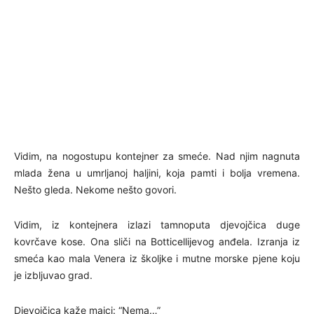
Vidim, na nogostupu kontejner za smeće. Nad njim nagnuta
mlada žena u umrljanoj haljini, koja pamti i bolja vremena.
Nešto gleda. Nekome nešto govori.
Vidim, iz kontejnera izlazi tamnoputa djevojčica duge
kovrčave kose. Ona sliči na Botticellijevog anđela. Izranja iz
smeća kao mala Venera iz školjke i mutne morske pjene koju
je izbljuvao grad.
Djevojčica kaže majci: “Nema…”