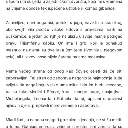
s lipom i tri susjeda u zajedničkom dvorištu, koja mi s vremena
na vrijeme donose tek ispečene uštipke ili komad gibanice.
Zanimljivo, novi bogataši, potekli s juga, navikli na stari kraj,
oko svojih vila podižu visoke zidove s prorezima, nalik na
puškarnice, a jedan od njih je na ulazu u svoje imanje podigao
pravu Trijumfalnu kapiju. On ima i grb, koji je odnekud
maznuo: na njemu su dva lava (omiljene životinje u njegovom
selu), ali ti lavovi nose bijele čarape na crne mokasine.
Nema većeg straha od onog kad čovjek osjeti da će biti
zaboravljen. Taj strah od zaborava nagonio je najmoćnije ljude
svijeta da angažiraju velike umjetnike i da im budu mecene,
pa su tako Medici i Sforze, kao i mnoge pape, unajmljivali
Michelangela, Leonarda i Rafaela da bi, upisani u povijest
njihovih djela, preplovili more vremena i zaborava.
Mladi ljudi, u naponu snage i groznice stjecanja, ne stižu misliti
o tome. Gutajući energiju, vrijeme i prostor, oni vjeruju da su