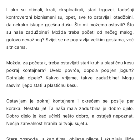
I ako su otimali, krali, eksploatirali, stari trgovci, tadašnji
kontroverzni biznismeni su, opet, sve to ostavljali otadžbini,
da nekako iskupe grješnu dušu. Što mi možemo ostaviti? Što
su naše zadužbine? Možda treba početi od nečeg malog,
gotovo nevažnog? Svijet se ne popravlja velikim gestama, već
sitnicama.
Možda, za početak, treba ostavljati stari kruh u plastičnu kesu
pokraj kontejnera? Uvelo povrće, dopola popijen jogurt?
Dotrajale cipele? Kakvo vrijeme, takve zadužbine! Mogu
sasvim lijepo stati u plastičnu kesu.
Ostavljam je pokraj kontejnera i okrećem se poslije par
koraka. Nestala je! Ta naša mala zadužbina je dobro djelo.
Dobro djelo je kad učiniš nešto dobro, a ostaješ nepoznat.
Nečija zahvalnost hranila bi tvoju sujetu.
Stara gospoda, u kaputima, obilaze pijace i skupljaju lišće