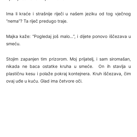
Ima li kraće i strašnije riječi u našem jeziku od tog vječnog
“nema”? Ta riječ predugo traje.
Majka kaže: “Pogledaj još malo…”, i dijete ponovo iščezava u
smeću.
Stojim zapanjen tim prizorom. Moj prijatelj, i sam siromašan,
nikada ne baca ostatke kruha u smeće. On ih stavlja u
plastičnu kesu i polaže pokraj kontejnera. Kruh iščezava, čim
ovaj uđe u kuću. Glad ima četvore oči.