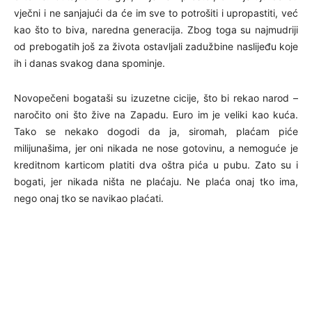
vječni i ne sanjajući da će im sve to potrošiti i upropastiti, već
kao što to biva, naredna generacija. Zbog toga su najmudriji
od prebogatih još za života ostavljali zadužbine naslijeđu koje
ih i danas svakog dana spominje.
Novopečeni bogataši su izuzetne cicije, što bi rekao narod –
naročito oni što žive na Zapadu. Euro im je veliki kao kuća.
Tako se nekako dogodi da ja, siromah, plaćam piće
milijunašima, jer oni nikada ne nose gotovinu, a nemoguće je
kreditnom karticom platiti dva oštra pića u pubu. Zato su i
bogati, jer nikada ništa ne plaćaju. Ne plaća onaj tko ima,
nego onaj tko se navikao plaćati.