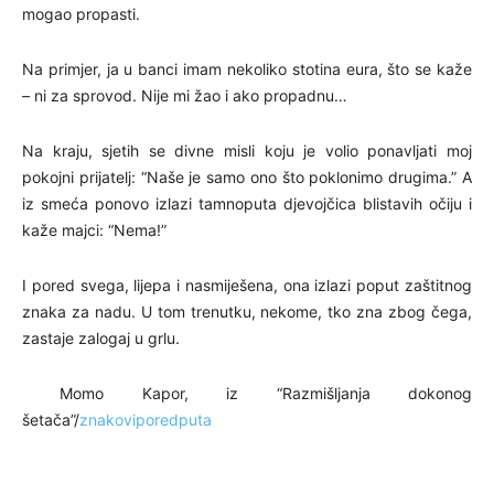
mogao propasti.
Na primjer, ja u banci imam nekoliko stotina eura, što se kaže
– ni za sprovod. Nije mi žao i ako propadnu…
Na kraju, sjetih se divne misli koju je volio ponavljati moj
pokojni prijatelj: “Naše je samo ono što poklonimo drugima.” A
iz smeća ponovo izlazi tamnoputa djevojčica blistavih očiju i
kaže majci: “Nema!”
I pored svega, lijepa i nasmiješena, ona izlazi poput zaštitnog
znaka za nadu. U tom trenutku, nekome, tko zna zbog čega,
zastaje zalogaj u grlu.
Momo Kapor, iz “Razmišljanja dokonog
šetača”/
znakoviporedputa